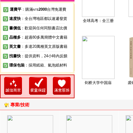
運費平
：購滿
2000
台灣免運費
NT$
速度快
：全台灣地區都以速遞發貨
全球高考：全三册
書價低
：歡迎與任何同類書店比價
品種多
：超過80多萬簡體中文書籍
英文書
：多達20萬種英文原版書籍
找書快
：提供資料，24小時內反饋
環保包裝
：採用紙箱、氣泡紙材料
剑桥大学中国庙
裘
專業/技術