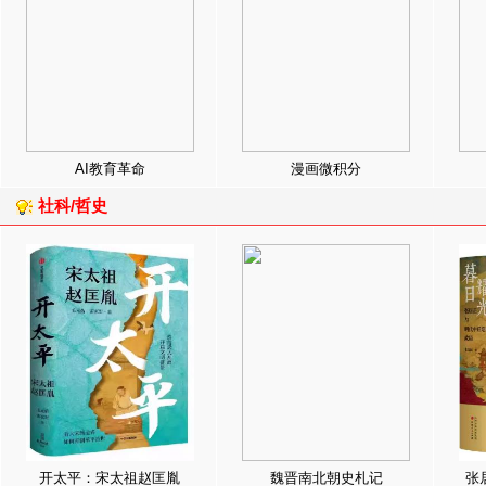
AI教育革命
漫画微积分
社科/哲史
开太平：宋太祖赵匡胤
魏晋南北朝史札记
张