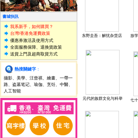
書城快訊
我系新手，如何購買？
台灣/香港免運費政策
东野圭吾：解忧杂货店
放
優惠券激活及使用方式
全面服務保障、退換貨政策
送貨上門及超商取貨方式
熱搜關鍵字
：
攝影
、
美學
、
汪曾祺
、
繪畫
、
一帶一
路
、
盗墓笔记
、
瑜伽
、
烹饪
、
中醫
、
人工智能
元代的族群文化与科举
七