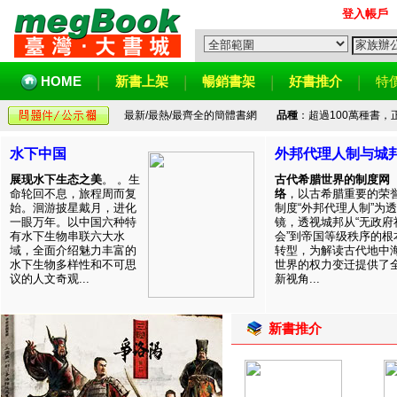
登入帳戶
HOME
新書上架
暢銷書架
好書推介
特
最新/最熱/最齊全的簡體書網
品種
：超過100萬種書
水下中国
外邦代理人制与城
展现水下生态之美
。 。生
古代希腊世界的制度网
命轮回不息，旅程周而复
络
，以古希腊重要的荣
始。洄游披星戴月，进化
制度“外邦代理人制”为透
一眼万年。以中国六种特
镜，透视城邦从“无政府
有水下生物串联六大水
会”到帝国等级秩序的根
域，全面介绍魅力丰富的
转型，为解读古代地中
水下生物多样性和不可思
世界的权力变迁提供了
议的人文奇观...
新视角...
新書推介