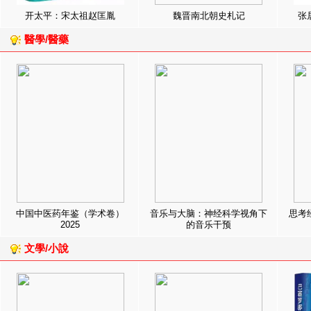
开太平：宋太祖赵匡胤
魏晋南北朝史札记
张
醫學/醫藥
中国中医药年鉴（学术卷）
音乐与大脑：神经科学视角下
思考
2025
的音乐干预
文學/小說