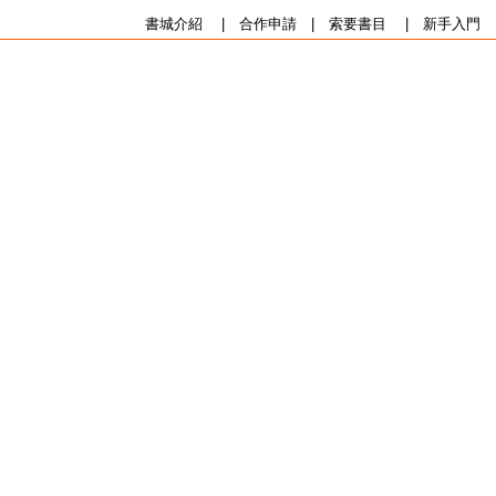
書城介紹
|
合作申請
|
索要書目
|
新手入門