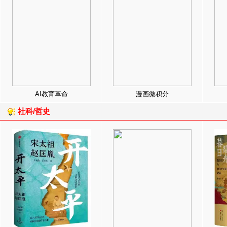
AI教育革命
漫画微积分
社科/哲史