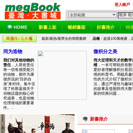
登入帳戶
HOME
新書上架
暢銷書架
好書推介
特
最新/最熱/最齊全的簡體書網
品種
：超過100萬種書
同为造物
微积分之美
我们对其他动物的
伟大定理和天才的数学
责任
，人类有责任
维
，一本可帮助所有数
将一切有感受能力
爱好者理解微积分底层
的动物，都作为康
维的科普书。用颇具趣
德所说的“目的自
性的方式介绍了微积分
身”来对待。集中呈
法，通过严谨性与趣味
现了科斯嘉德关于
的故事及曾困扰伟大数
动物议题的核心研
家的经典问题...
究成果，也是动物
伦理领域的重要著
作。...
新書推介