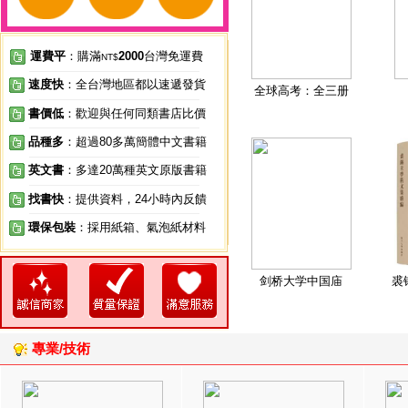
運費平
：購滿
2000
台灣免運費
NT$
速度快
：全台灣地區都以速遞發貨
全球高考：全三册
書價低
：歡迎與任何同類書店比價
品種多
：超過80多萬簡體中文書籍
英文書
：多達20萬種英文原版書籍
找書快
：提供資料，24小時內反饋
環保包裝
：採用紙箱、氣泡紙材料
剑桥大学中国庙
裘
專業/技術