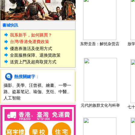
書城快訊
我系新手，如何購買？
台灣/香港免運費政策
东野圭吾：解忧杂货店
放
優惠券激活及使用方式
全面服務保障、退換貨政策
送貨上門及超商取貨方式
熱搜關鍵字
：
攝影
、
美學
、
汪曾祺
、
繪畫
、
一帶一
路
、
盗墓笔记
、
瑜伽
、
烹饪
、
中醫
、
人工智能
元代的族群文化与科举
七