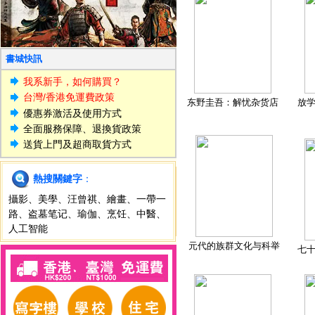
書城快訊
我系新手，如何購買？
台灣/香港免運費政策
东野圭吾：解忧杂货店
放
優惠券激活及使用方式
全面服務保障、退換貨政策
送貨上門及超商取貨方式
熱搜關鍵字
：
攝影
、
美學
、
汪曾祺
、
繪畫
、
一帶一
路
、
盗墓笔记
、
瑜伽
、
烹饪
、
中醫
、
人工智能
元代的族群文化与科举
七