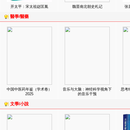
开太平：宋太祖赵匡胤
魏晋南北朝史札记
张
醫學/醫藥
中国中医药年鉴（学术卷）
音乐与大脑：神经科学视角下
思考
2025
的音乐干预
文學/小說