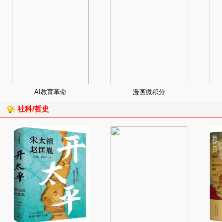
AI教育革命
漫画微积分
社科/哲史