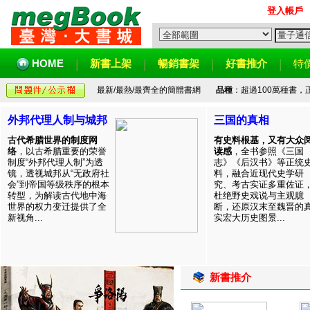
登入帳戶
HOME
新書上架
暢銷書架
好書推介
特
最新/最熱/最齊全的簡體書網
品種
：超過100萬種書
外邦代理人制与城邦
三国的真相
古代希腊世界的制度网
有史料根基，又有大众
络
，以古希腊重要的荣誉
读感
，全书参照《三国
制度“外邦代理人制”为透
志》《后汉书》等正统
镜，透视城邦从“无政府社
料，融合近现代史学研
会”到帝国等级秩序的根本
究、考古实证多重佐证
转型，为解读古代地中海
杜绝野史戏说与主观臆
世界的权力变迁提供了全
断，还原汉末至魏晋的
新视角...
实宏大历史图景...
新書推介