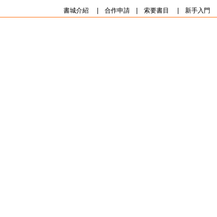
書城介紹
|
合作申請
|
索要書目
|
新手入門