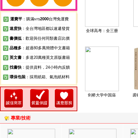
運費平
：購滿
2000
台灣免運費
NT$
速度快
：全台灣地區都以速遞發貨
全球高考：全三册
書價低
：歡迎與任何同類書店比價
品種多
：超過80多萬簡體中文書籍
英文書
：多達20萬種英文原版書籍
找書快
：提供資料，24小時內反饋
環保包裝
：採用紙箱、氣泡紙材料
剑桥大学中国庙
裘
專業/技術