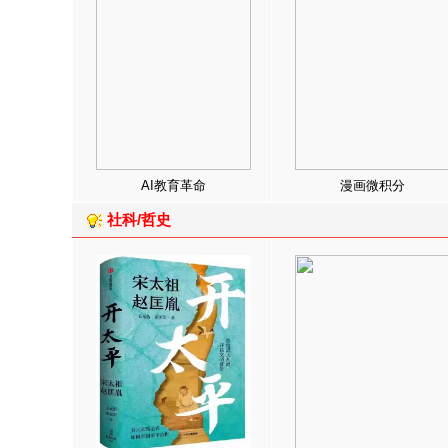
AI教育革命
漫画微积分
社科/哲史