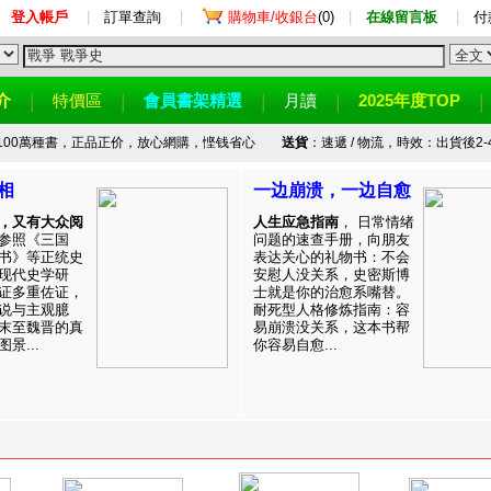
登入帳戶
|
訂單查詢
|
購物車/收銀台
(0)
|
在線留言板
|
付
介
特價區
會員書架精選
月讀
2025年度TOP
100萬種書，正品正价，放心網購，悭钱省心
送貨
：速遞 / 物流，時效：出貨後2-
相
一边崩溃，一边自愈
，又有大众阅
人生应急指南
， 日常情绪
参照《三国
问题的速查手册，向朋友
书》等正统史
表达关心的礼物书：不会
现代史学研
安慰人没关系，史密斯博
证多重佐证，
士就是你的治愈系嘴替。
说与主观臆
耐死型人格修炼指南：容
末至魏晋的真
易崩溃没关系，这本书帮
景...
你容易自愈...