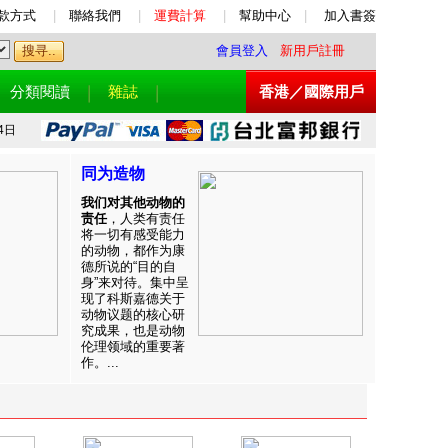
款方式
|
聯絡我們
|
運費計算
|
幫助中心
|
加入書簽
會員登入
新用戶註冊
分類閱讀
雜誌
香港／國際用戶
4日
同为造物
我们对其他动物的
责任
，人类有责任
将一切有感受能力
的动物，都作为康
德所说的“目的自
身”来对待。集中呈
现了科斯嘉德关于
动物议题的核心研
究成果，也是动物
伦理领域的重要著
作。...