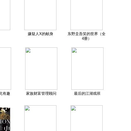
嫌疑人X的献身
东野圭吾笑的世界（全
4册）
此有趣
家族财富管理顾问
最后的江湖戏班