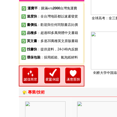
運費平
：購滿
2000
台灣免運費
NT$
速度快
：全台灣地區都以速遞發貨
全球高考：全三
書價低
：歡迎與任何同類書店比價
品種多
：超過80多萬簡體中文書籍
英文書
：多達20萬種英文原版書籍
找書快
：提供資料，24小時內反饋
環保包裝
：採用紙箱、氣泡紙材料
剑桥大学中国庙
專業/技術