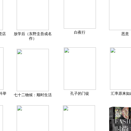
白夜行
货店
放学后（东野圭吾成名
恶意
作）
科举
孔子的门徒
汇率原来如
七十二物候：顺时生活