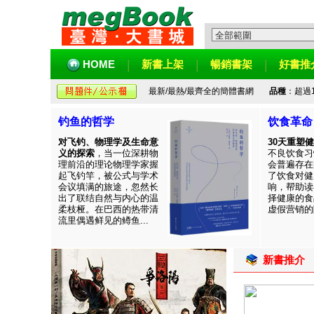
HOME
新書上架
暢銷書架
好書推
最新/最熱/最齊全的簡體書網
品種
：超過
钓鱼的哲学
饮食革命
对飞钓、物理学及生命意
30天重塑
义的探索
，当一位深耕物
不良饮食习
理前沿的理论物理学家握
会普遍存在
起飞钓竿，被公式与学术
了饮食对健
会议填满的旅途，忽然长
响，帮助读
出了联结自然与内心的温
择健康的食
柔枝桠。在巴西的热带清
虚假营销的陷
流里偶遇鲜见的鳟鱼...
新書推介