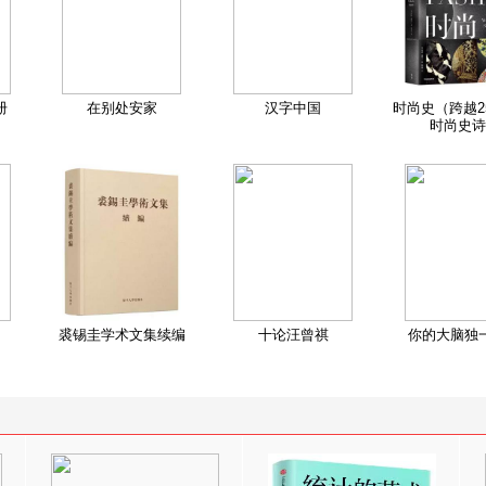
册
在别处安家
汉字中国
时尚史（跨越2
时尚史诗
裘锡圭学术文集续编
十论汪曾祺
你的大脑独