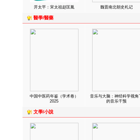
开太平：宋太祖赵匡胤
魏晋南北朝史札记
醫學/醫藥
中国中医药年鉴（学术卷）
音乐与大脑：神经科学视角
2025
的音乐干预
文學/小說