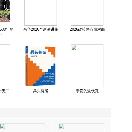
500年的
余华2026全新演讲集
2026政策热点面对面
）
一无二
兵头将尾
亲爱的波伏瓦