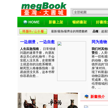
HOME
新書上架
暢銷書架
好書推
最新/最熱/最齊全的簡體書網
品種
：超過
一边崩溃，一边自愈
同为造物
人生应急指南
， 日常情绪
我们对其他
问题的速查手册，向朋友
责任
，人类
表达关心的礼物书：不会
将一切有感
安慰人没关系，史密斯博
的动物，都
士就是你的治愈系嘴替。
德所说的“
耐死型人格修炼指南：容
身”来对待
易崩溃没关系，这本书帮
现了科斯嘉
你容易自愈...
动物议题的
究成果，也
伦理领域的
作。...
新書推介