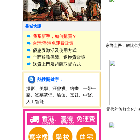
書城快訊
我系新手，如何購買？
台灣/香港免運費政策
东野圭吾：解忧杂
優惠券激活及使用方式
全面服務保障、退換貨政策
送貨上門及超商取貨方式
熱搜關鍵字
：
攝影
、
美學
、
汪曾祺
、
繪畫
、
一帶一
路
、
盗墓笔记
、
瑜伽
、
烹饪
、
中醫
、
人工智能
元代的族群文化与