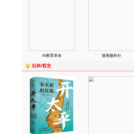
AI教育革命
漫画微积分
社科/哲史