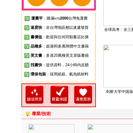
運費平
：購滿
2000
台灣免運費
NT$
速度快
：全台灣地區都以速遞發貨
全球高考：全三
書價低
：歡迎與任何同類書店比價
品種多
：超過80多萬簡體中文書籍
英文書
：多達20萬種英文原版書籍
找書快
：提供資料，24小時內反饋
環保包裝
：採用紙箱、氣泡紙材料
剑桥大学中国庙
專業/技術