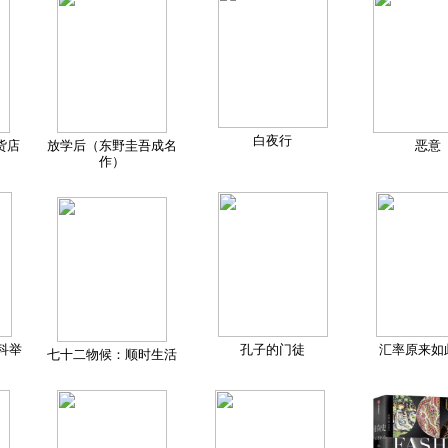
白夜行
货店
放学后（东野圭吾成名
恶意
作）
科举
孔子的门徒
汇率原来如
七十二物候：顺时生活