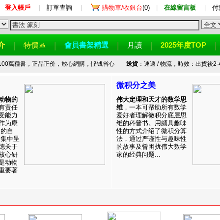
登入帳戶
|
訂單查詢
|
購物車/收銀台
(0)
|
在線留言板
|
付
介
特價區
會員書架精選
月讀
2025年度TOP
100萬種書，正品正价，放心網購，悭钱省心
送貨
：速遞 / 物流，時效：出貨後2-
微积分之美
动物的
伟大定理和天才的数学思
有责任
维
，一本可帮助所有数学
受能力
爱好者理解微积分底层思
作为康
维的科普书。用颇具趣味
目的自
性的方式介绍了微积分算
。集中呈
法，通过严谨性与趣味性
德关于
的故事及曾困扰伟大数学
核心研
家的经典问题...
是动物
重要著