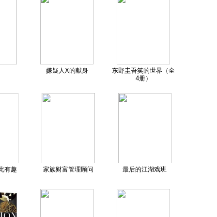
嫌疑人X的献身
东野圭吾笑的世界（全
4册）
此有趣
家族财富管理顾问
最后的江湖戏班