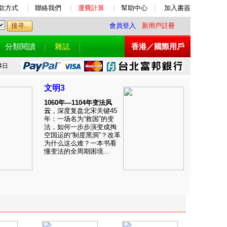
款方式
|
聯絡我們
|
運費計算
|
幫助中心
|
加入書簽
會員登入
新用戶註冊
分類閱讀
雜誌
香港／國際用戶
4日
文明3
1060年—1104年变法风
云
，深度复盘北宋关键45
年：一场名为“救国”的变
法，如何一步步演变成掏
空国运的“制度黑洞”？改革
为什么这么难？一本书看
懂变法的全周期困境...