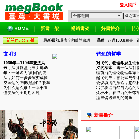
登入帳戶
HOME
新書上架
暢銷書架
好書推介
特
最新/最熱/最齊全的簡體書網
品種
：超過100萬種書
文明3
钓鱼的哲学
1060年—1104年变法风
对飞钓、物理学及生命
云
，深度复盘北宋关键45
义的探索
，当一位深耕
年：一场名为“救国”的变
理前沿的理论物理学家
法，如何一步步演变成掏
起飞钓竿，被公式与学
空国运的“制度黑洞”？改革
会议填满的旅途，忽然
为什么这么难？一本书看
出了联结自然与内心的
懂变法的全周期困境...
柔枝桠。在巴西的热带
流里偶遇鲜见的鳟鱼...
新書推介