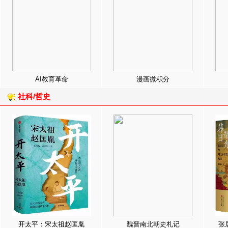
AI教育革命
漫画微积分
社科/哲史
开太平：宋太祖赵匡胤
魏晋南北朝史札记
张