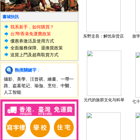
書城快訊
我系新手，如何購買？
台灣/香港免運費政策
东野圭吾：解忧杂货店
放
優惠券激活及使用方式
全面服務保障、退換貨政策
送貨上門及超商取貨方式
熱搜關鍵字
：
攝影
、
美學
、
汪曾祺
、
繪畫
、
一帶一
路
、
盗墓笔记
、
瑜伽
、
烹饪
、
中醫
、
人工智能
元代的族群文化与科举
七