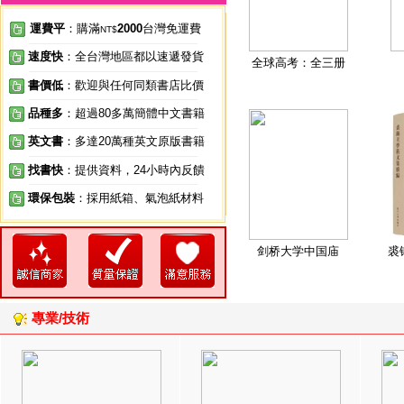
運費平
：購滿
2000
台灣免運費
NT$
速度快
：全台灣地區都以速遞發貨
全球高考：全三册
書價低
：歡迎與任何同類書店比價
品種多
：超過80多萬簡體中文書籍
英文書
：多達20萬種英文原版書籍
找書快
：提供資料，24小時內反饋
環保包裝
：採用紙箱、氣泡紙材料
剑桥大学中国庙
裘
專業/技術