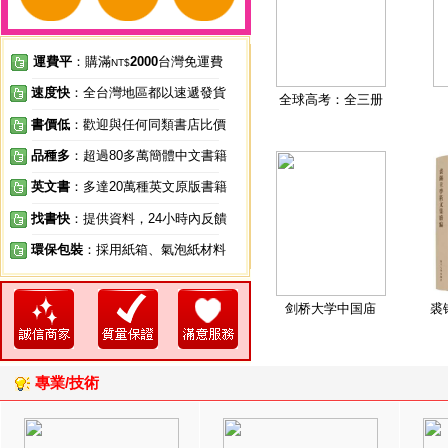
運費平
：購滿
2000
台灣免運費
NT$
速度快
：全台灣地區都以速遞發貨
全球高考：全三册
書價低
：歡迎與任何同類書店比價
品種多
：超過80多萬簡體中文書籍
英文書
：多達20萬種英文原版書籍
找書快
：提供資料，24小時內反饋
環保包裝
：採用紙箱、氣泡紙材料
剑桥大学中国庙
裘
專業/技術