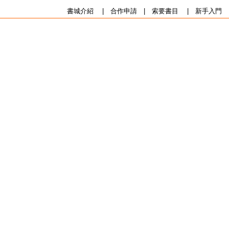
書城介紹
|
合作申請
|
索要書目
|
新手入門