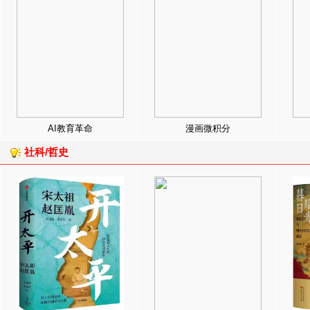
AI教育革命
漫画微积分
社科/哲史