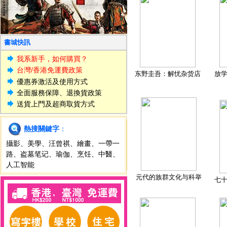
書城快訊
我系新手，如何購買？
台灣/香港免運費政策
东野圭吾：解忧杂货店
放
優惠券激活及使用方式
全面服務保障、退換貨政策
送貨上門及超商取貨方式
熱搜關鍵字
：
攝影
、
美學
、
汪曾祺
、
繪畫
、
一帶一
路
、
盗墓笔记
、
瑜伽
、
烹饪
、
中醫
、
人工智能
元代的族群文化与科举
七