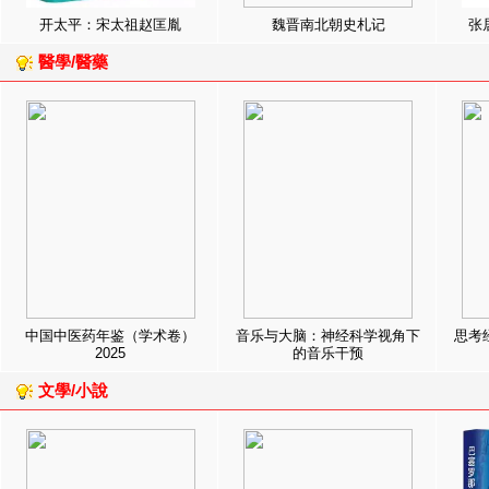
开太平：宋太祖赵匡胤
魏晋南北朝史札记
张
醫學/醫藥
中国中医药年鉴（学术卷）
音乐与大脑：神经科学视角下
思考
2025
的音乐干预
文學/小說