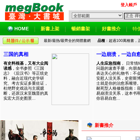
登入帳戶
HOME
新書上架
暢銷書架
好書推介
特
最新/最熱/最齊全的簡體書網
品種
：超過100萬種書
三国的真相
一边崩溃，一边自
有史料根基，又有大众阅
人生应急指南
， 日常情
读感
，全书参照《三国
问题的速查手册，向朋
志》《后汉书》等正统史
表达关心的礼物书：不
料，融合近现代史学研
安慰人没关系，史密斯
究、考古实证多重佐证，
士就是你的治愈系嘴替
杜绝野史戏说与主观臆
耐死型人格修炼指南：
断，还原汉末至魏晋的真
易崩溃没关系，这本书
实宏大历史图景...
你容易自愈...
新書推介