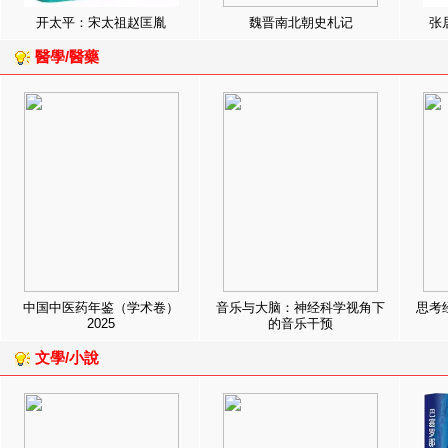
开太平：宋太祖赵匡胤
魏晋南北朝史札记
张
醫學/醫藥
中国中医药年鉴（学术卷）
音乐与大脑：神经科学视角下
思考
2025
的音乐干预
文學/小說