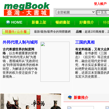
登入帳戶
HOME
新書上架
暢銷書架
好書推介
特
最新/最熱/最齊全的簡體書網
品種
：超過100萬種書
外邦代理人制与城邦
三国的真相
古代希腊世界的制度网
有史料根基，又有大众
络
，以古希腊重要的荣誉
读感
，全书参照《三国
制度“外邦代理人制”为透
志》《后汉书》等正统
镜，透视城邦从“无政府社
料，融合近现代史学研
会”到帝国等级秩序的根本
究、考古实证多重佐证
转型，为解读古代地中海
杜绝野史戏说与主观臆
世界的权力变迁提供了全
断，还原汉末至魏晋的
新视角...
实宏大历史图景...
新書推介