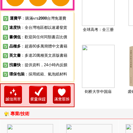
運費平
：購滿
2000
台灣免運費
NT$
速度快
：全台灣地區都以速遞發貨
全球高考：全三册
書價低
：歡迎與任何同類書店比價
品種多
：超過80多萬簡體中文書籍
英文書
：多達20萬種英文原版書籍
找書快
：提供資料，24小時內反饋
環保包裝
：採用紙箱、氣泡紙材料
剑桥大学中国庙
裘
專業/技術