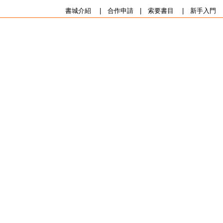
書城介紹
|
合作申請
|
索要書目
|
新手入門