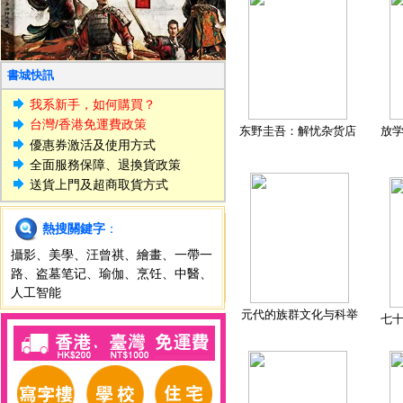
書城快訊
我系新手，如何購買？
台灣/香港免運費政策
东野圭吾：解忧杂货店
放
優惠券激活及使用方式
全面服務保障、退換貨政策
送貨上門及超商取貨方式
熱搜關鍵字
：
攝影
、
美學
、
汪曾祺
、
繪畫
、
一帶一
路
、
盗墓笔记
、
瑜伽
、
烹饪
、
中醫
、
人工智能
元代的族群文化与科举
七