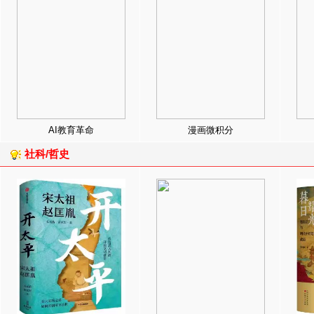
AI教育革命
漫画微积分
社科/哲史