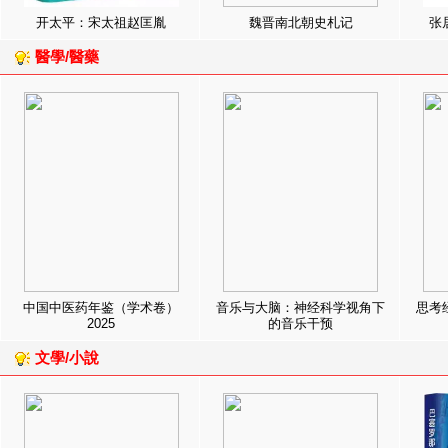
开太平：宋太祖赵匡胤
魏晋南北朝史札记
张
醫學/醫藥
中国中医药年鉴（学术卷）
音乐与大脑：神经科学视角下
思考
2025
的音乐干预
文學/小說