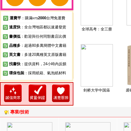
運費平
：購滿
2000
台灣免運費
NT$
速度快
：全台灣地區都以速遞發貨
全球高考：全三册
書價低
：歡迎與任何同類書店比價
品種多
：超過80多萬簡體中文書籍
英文書
：多達20萬種英文原版書籍
找書快
：提供資料，24小時內反饋
環保包裝
：採用紙箱、氣泡紙材料
剑桥大学中国庙
裘
專業/技術