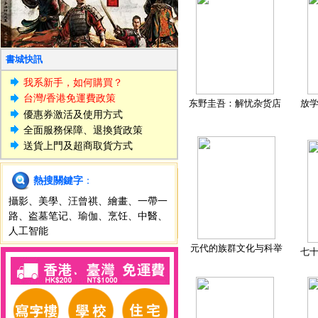
書城快訊
我系新手，如何購買？
台灣/香港免運費政策
东野圭吾：解忧杂货店
放
優惠券激活及使用方式
全面服務保障、退換貨政策
送貨上門及超商取貨方式
熱搜關鍵字
：
攝影
、
美學
、
汪曾祺
、
繪畫
、
一帶一
路
、
盗墓笔记
、
瑜伽
、
烹饪
、
中醫
、
人工智能
元代的族群文化与科举
七