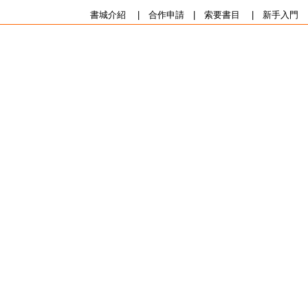
書城介紹
|
合作申請
|
索要書目
|
新手入門