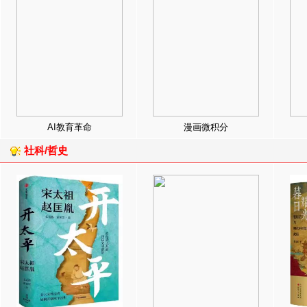
AI教育革命
漫画微积分
社科/哲史