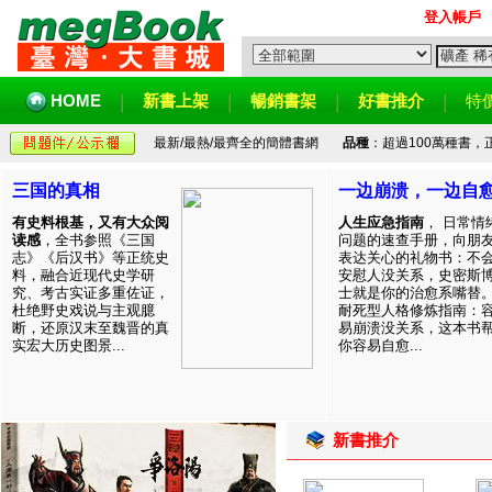
登入帳戶
HOME
新書上架
暢銷書架
好書推介
特
最新/最熱/最齊全的簡體書網
品種
：超過100萬種書
三国的真相
一边崩溃，一边自
有史料根基，又有大众阅
人生应急指南
， 日常情
读感
，全书参照《三国
问题的速查手册，向朋
志》《后汉书》等正统史
表达关心的礼物书：不
料，融合近现代史学研
安慰人没关系，史密斯
究、考古实证多重佐证，
士就是你的治愈系嘴替
杜绝野史戏说与主观臆
耐死型人格修炼指南：
断，还原汉末至魏晋的真
易崩溃没关系，这本书
实宏大历史图景...
你容易自愈...
新書推介