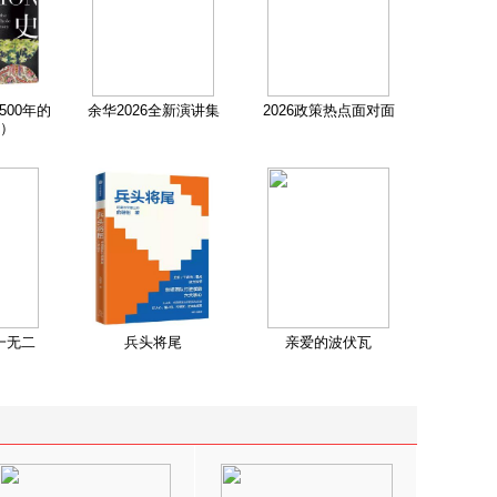
500年的
余华2026全新演讲集
2026政策热点面对面
）
一无二
兵头将尾
亲爱的波伏瓦