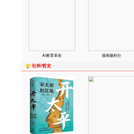
AI教育革命
漫画微积分
社科/哲史