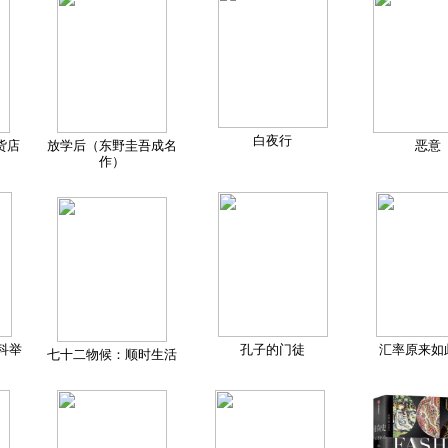
白夜行
货店
放学后（东野圭吾成名
恶意
作）
科举
孔子的门徒
汇率原来如
七十二物候：顺时生活