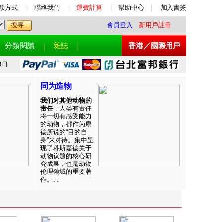
款方式
|
聯絡我們
|
運費計算
|
幫助中心
|
加入書簽
會員登入
新用戶註冊
分類閱讀
雜誌
香港／國際用戶
4日
同为造物
我们对其他动物的
责任
，人类有责任
将一切有感受能力
的动物，都作为康
德所说的“目的自
身”来对待。集中呈
现了科斯嘉德关于
动物议题的核心研
究成果，也是动物
伦理领域的重要著
作。...