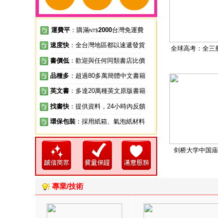
運費平
：購滿
2000
台灣免運費
NT$
速度快
：全台灣地區都以速遞發貨
全球高考：全三
書價低
：歡迎與任何同類書店比價
品種多
：超過80多萬簡體中文書籍
英文書
：多達20萬種英文原版書籍
找書快
：提供資料，24小時內反饋
環保包裝
：採用紙箱、氣泡紙材料
剑桥大学中国庙
專業/技術