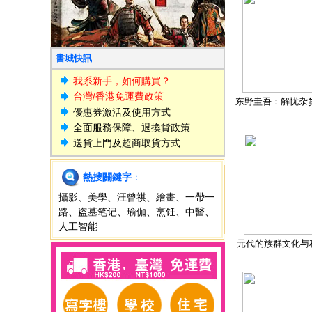
書城快訊
我系新手，如何購買？
台灣/香港免運費政策
东野圭吾：解忧杂
優惠券激活及使用方式
全面服務保障、退換貨政策
送貨上門及超商取貨方式
熱搜關鍵字
：
攝影
、
美學
、
汪曾祺
、
繪畫
、
一帶一
路
、
盗墓笔记
、
瑜伽
、
烹饪
、
中醫
、
人工智能
元代的族群文化与