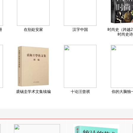
册
在别处安家
汉字中国
时尚史（跨越2
时尚史诗
裘锡圭学术文集续编
十论汪曾祺
你的大脑独