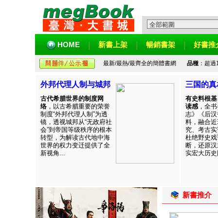
HOME
新書上架
暢銷書架
好書推
最新/最熱/最齊全的簡體書網
品種
：超過
外邦代理人制与城邦
三国的真
古代希腊世界的制度网
有史料根基
络
，以古希腊重要的荣誉
读感
，全书
制度“外邦代理人制”为透
志》《后汉
镜，透视城邦从“无政府社
料，融合近
会”到帝国等级秩序的根本
究、考古实
转型，为解读古代地中海
杜绝野史戏
世界的权力变迁提供了全
断，还原汉
新视角...
实宏大历史图
新書推介