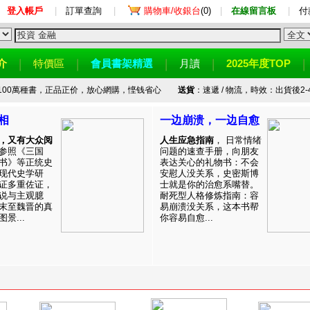
登入帳戶
|
訂單查詢
|
購物車/收銀台
(0)
|
在線留言板
|
付
介
特價區
會員書架精選
月讀
2025年度TOP
100萬種書，正品正价，放心網購，悭钱省心
送貨
：速遞 / 物流，時效：出貨後2-
相
一边崩溃，一边自愈
，又有大众阅
人生应急指南
， 日常情绪
参照《三国
问题的速查手册，向朋友
书》等正统史
表达关心的礼物书：不会
现代史学研
安慰人没关系，史密斯博
证多重佐证，
士就是你的治愈系嘴替。
说与主观臆
耐死型人格修炼指南：容
末至魏晋的真
易崩溃没关系，这本书帮
景...
你容易自愈...