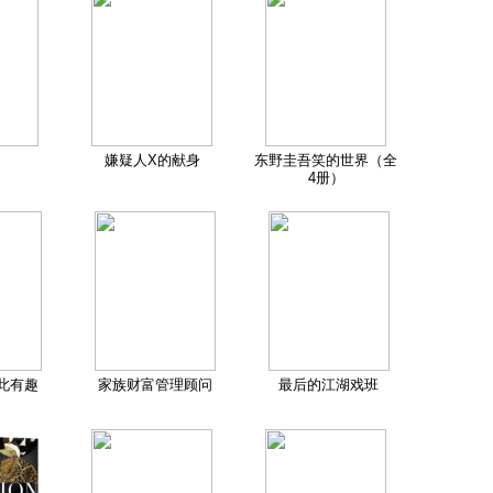
嫌疑人X的献身
东野圭吾笑的世界（全
4册）
此有趣
家族财富管理顾问
最后的江湖戏班