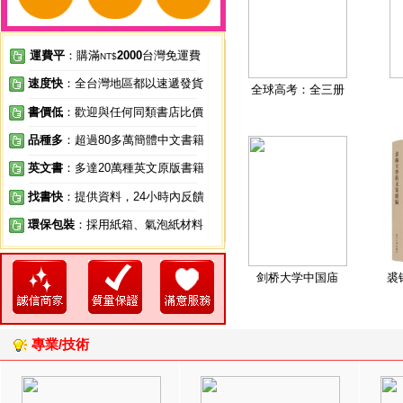
運費平
：購滿
2000
台灣免運費
NT$
速度快
：全台灣地區都以速遞發貨
全球高考：全三册
書價低
：歡迎與任何同類書店比價
品種多
：超過80多萬簡體中文書籍
英文書
：多達20萬種英文原版書籍
找書快
：提供資料，24小時內反饋
環保包裝
：採用紙箱、氣泡紙材料
剑桥大学中国庙
裘
專業/技術