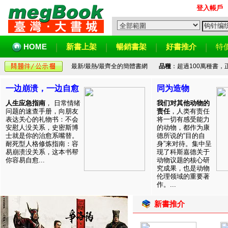
登入帳戶
HOME
新書上架
暢銷書架
好書推介
特
最新/最熱/最齊全的簡體書網
品種
：超過100萬種書
一边崩溃，一边自愈
同为造物
人生应急指南
， 日常情绪
我们对其他动物的
问题的速查手册，向朋友
责任
，人类有责任
表达关心的礼物书：不会
将一切有感受能力
安慰人没关系，史密斯博
的动物，都作为康
士就是你的治愈系嘴替。
德所说的“目的自
耐死型人格修炼指南：容
身”来对待。集中呈
易崩溃没关系，这本书帮
现了科斯嘉德关于
你容易自愈...
动物议题的核心研
究成果，也是动物
伦理领域的重要著
作。...
新書推介