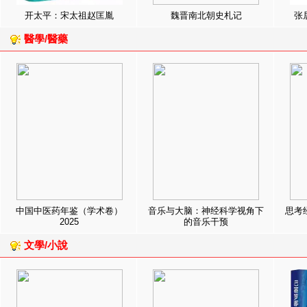
开太平：宋太祖赵匡胤
魏晋南北朝史札记
张
醫學/醫藥
中国中医药年鉴（学术卷）
音乐与大脑：神经科学视角下
思考
2025
的音乐干预
文學/小說