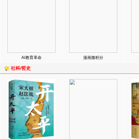
AI教育革命
漫画微积分
社科/哲史