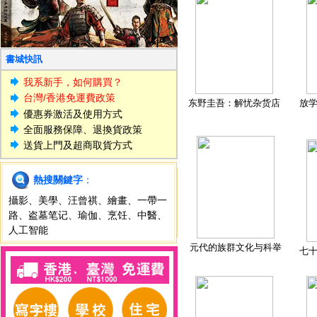
書城快訊
我系新手，如何購買？
台灣/香港免運費政策
东野圭吾：解忧杂货店
放
優惠券激活及使用方式
全面服務保障、退換貨政策
送貨上門及超商取貨方式
熱搜關鍵字
：
攝影
、
美學
、
汪曾祺
、
繪畫
、
一帶一
路
、
盗墓笔记
、
瑜伽
、
烹饪
、
中醫
、
人工智能
元代的族群文化与科举
七