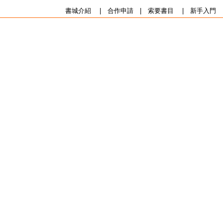
書城介紹
|
合作申請
|
索要書目
|
新手入門