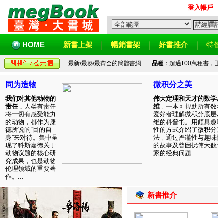
登入帳戶
HOME
新書上架
暢銷書架
好書推介
特
最新/最熱/最齊全的簡體書網
品種
：超過100萬種書
同为造物
微积分之美
我们对其他动物的
伟大定理和天才的数学
责任
，人类有责任
维
，一本可帮助所有数
将一切有感受能力
爱好者理解微积分底层
的动物，都作为康
维的科普书。用颇具趣
德所说的“目的自
性的方式介绍了微积分
身”来对待。集中呈
法，通过严谨性与趣味
现了科斯嘉德关于
的故事及曾困扰伟大数
动物议题的核心研
家的经典问题...
究成果，也是动物
伦理领域的重要著
作。...
新書推介