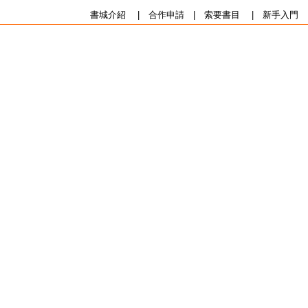
書城介紹
|
合作申請
|
索要書目
|
新手入門