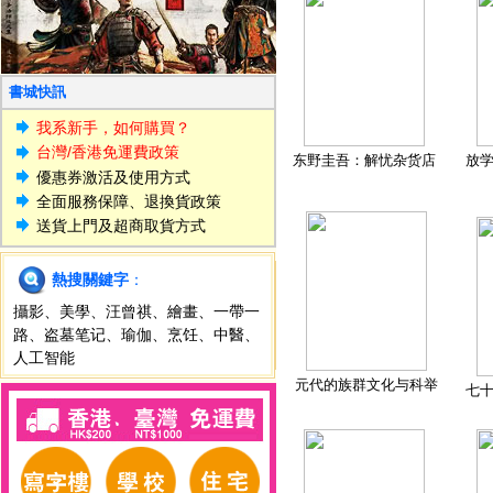
書城快訊
我系新手，如何購買？
台灣/香港免運費政策
东野圭吾：解忧杂货店
放
優惠券激活及使用方式
全面服務保障、退換貨政策
送貨上門及超商取貨方式
熱搜關鍵字
：
攝影
、
美學
、
汪曾祺
、
繪畫
、
一帶一
路
、
盗墓笔记
、
瑜伽
、
烹饪
、
中醫
、
人工智能
元代的族群文化与科举
七