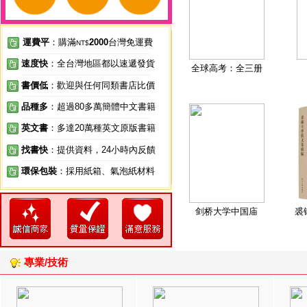
運費平
：購滿
2000
台灣免運費
NT$
速度快
：全台灣地區都以速遞發貨
全球高考：全三册
書價低
：歡迎與任何同類書店比價
品種多
：超過80多萬簡體中文書籍
英文書
：多達20萬種英文原版書籍
找書快
：提供資料，24小時內反饋
環保包裝
：採用紙箱、氣泡紙材料
剑桥大学中国庙
裘
專業/技術