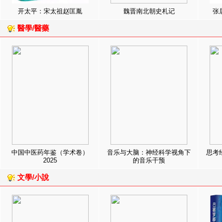
开太平：宋太祖赵匡胤
魏晋南北朝史札记
张
醫學/醫藥
中国中医药年鉴（学术卷）
音乐与大脑：神经科学视角下
思考
2025
的音乐干预
文學/小說