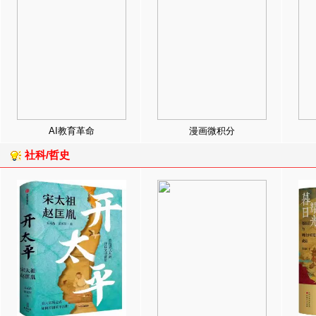
AI教育革命
漫画微积分
社科/哲史