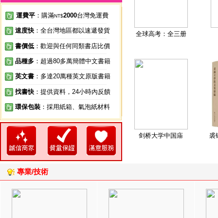
運費平
：購滿
2000
台灣免運費
NT$
速度快
：全台灣地區都以速遞發貨
全球高考：全三册
書價低
：歡迎與任何同類書店比價
品種多
：超過80多萬簡體中文書籍
英文書
：多達20萬種英文原版書籍
找書快
：提供資料，24小時內反饋
環保包裝
：採用紙箱、氣泡紙材料
剑桥大学中国庙
裘
專業/技術