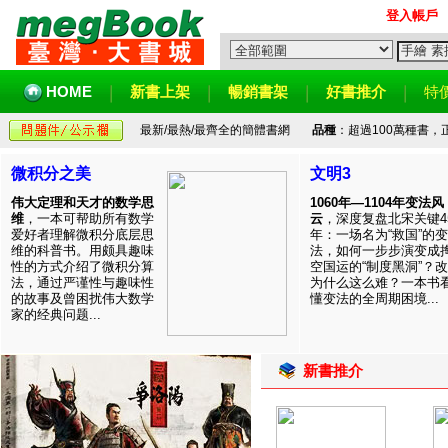
登入帳戶
HOME
新書上架
暢銷書架
好書推介
特
最新/最熱/最齊全的簡體書網
品種
：超過100萬種書
微积分之美
文明3
伟大定理和天才的数学思
1060年—1104年变法风
维
，一本可帮助所有数学
云
，深度复盘北宋关键4
爱好者理解微积分底层思
年：一场名为“救国”的变
维的科普书。用颇具趣味
法，如何一步步演变成
性的方式介绍了微积分算
空国运的“制度黑洞”？
法，通过严谨性与趣味性
为什么这么难？一本书
的故事及曾困扰伟大数学
懂变法的全周期困境...
家的经典问题...
新書推介