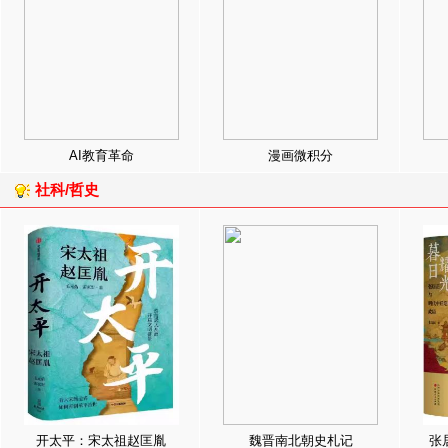
AI教育革命
漫画微积分
社科/哲史
开太平：宋太祖赵匡胤
魏晋南北朝史札记
张