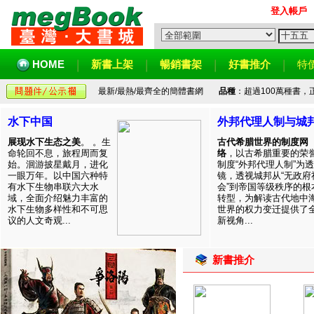
登入帳戶
HOME
新書上架
暢銷書架
好書推介
特
最新/最熱/最齊全的簡體書網
品種
：超過100萬種書
水下中国
外邦代理人制与城
展现水下生态之美
。 。生
古代希腊世界的制度网
命轮回不息，旅程周而复
络
，以古希腊重要的荣
始。洄游披星戴月，进化
制度“外邦代理人制”为透
一眼万年。以中国六种特
镜，透视城邦从“无政府
有水下生物串联六大水
会”到帝国等级秩序的根
域，全面介绍魅力丰富的
转型，为解读古代地中
水下生物多样性和不可思
世界的权力变迁提供了
议的人文奇观...
新视角...
新書推介