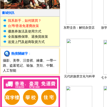
書城快訊
我系新手，如何購買？
台灣/香港免運費政策
东野圭吾：解忧杂货店
放
優惠券激活及使用方式
全面服務保障、退換貨政策
送貨上門及超商取貨方式
熱搜關鍵字
：
攝影
、
美學
、
汪曾祺
、
繪畫
、
一帶一
路
、
盗墓笔记
、
瑜伽
、
烹饪
、
中醫
、
人工智能
元代的族群文化与科举
七