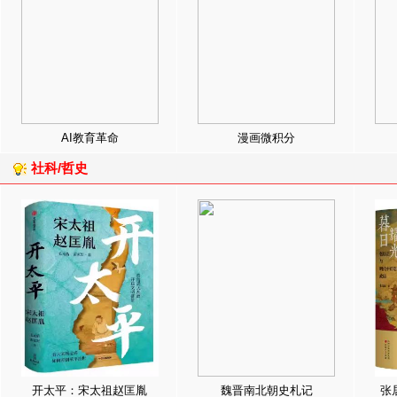
AI教育革命
漫画微积分
社科/哲史
开太平：宋太祖赵匡胤
魏晋南北朝史札记
张