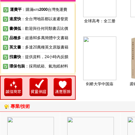
運費平
：購滿
2000
台灣免運費
NT$
速度快
：全台灣地區都以速遞發貨
全球高考：全三册
書價低
：歡迎與任何同類書店比價
品種多
：超過80多萬簡體中文書籍
英文書
：多達20萬種英文原版書籍
找書快
：提供資料，24小時內反饋
環保包裝
：採用紙箱、氣泡紙材料
剑桥大学中国庙
裘
專業/技術