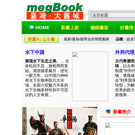
HOME
新書上架
暢銷書架
好書推
最新/最熱/最齊全的簡體書網
品種
：超過
水下中国
外邦代理
展现水下生态之美
。 。生
古代希腊世
命轮回不息，旅程周而复
络
，以古希
始。洄游披星戴月，进化
制度“外邦
一眼万年。以中国六种特
镜，透视城
有水下生物串联六大水
会”到帝国
域，全面介绍魅力丰富的
转型，为解
水下生物多样性和不可思
世界的权力
议的人文奇观...
新视角...
新書推介