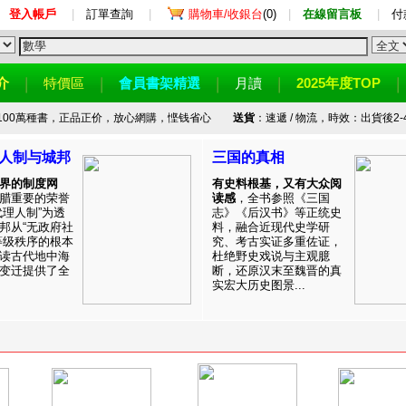
登入帳戶
|
訂單查詢
|
購物車/收銀台
(0)
|
在線留言板
|
付
介
特價區
會員書架精選
月讀
2025年度TOP
100萬種書，正品正价，放心網購，悭钱省心
送貨
：速遞 / 物流，時效：出貨後2-
人制与城邦
三国的真相
界的制度网
有史料根基，又有大众阅
腊重要的荣誉
读感
，全书参照《三国
代理人制”为透
志》《后汉书》等正统史
邦从“无政府社
料，融合近现代史学研
等级秩序的根本
究、考古实证多重佐证，
读古代地中海
杜绝野史戏说与主观臆
变迁提供了全
断，还原汉末至魏晋的真
实宏大历史图景...