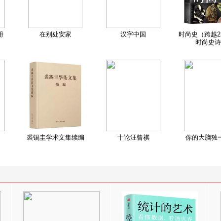
册
在别处安家
汉字中国
时尚史（跨越2
时尚史诗
裘锡圭学术文集续编
十论汪曾祺
你的大脑独