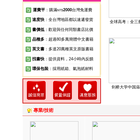
運費平
：購滿
2000
台灣免運費
NT$
速度快
：全台灣地區都以速遞發貨
全球高考：全三
書價低
：歡迎與任何同類書店比價
品種多
：超過80多萬簡體中文書籍
英文書
：多達20萬種英文原版書籍
找書快
：提供資料，24小時內反饋
環保包裝
：採用紙箱、氣泡紙材料
剑桥大学中国庙
專業/技術