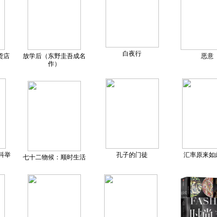
白夜行
货店
放学后（东野圭吾成名
恶意
作）
科举
孔子的门徒
汇率原来如
七十二物候：顺时生活