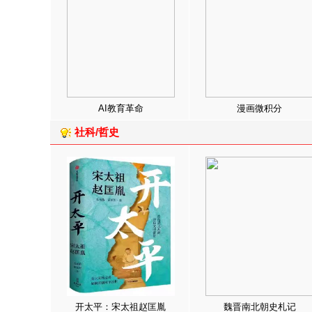
AI教育革命
漫画微积分
社科/哲史
开太平：宋太祖赵匡胤
魏晋南北朝史札记