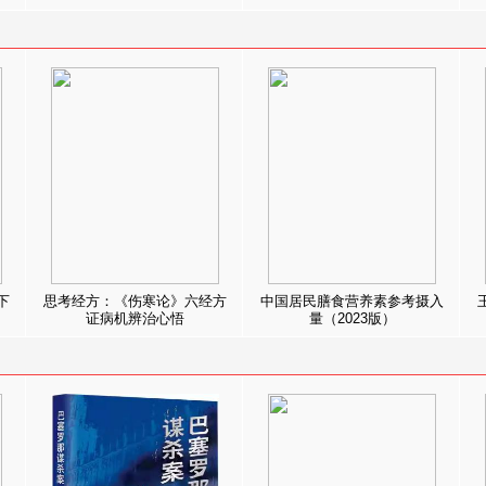
下
思考经方：《伤寒论》六经方
中国居民膳食营养素参考摄入
证病机辨治心悟
量（2023版）