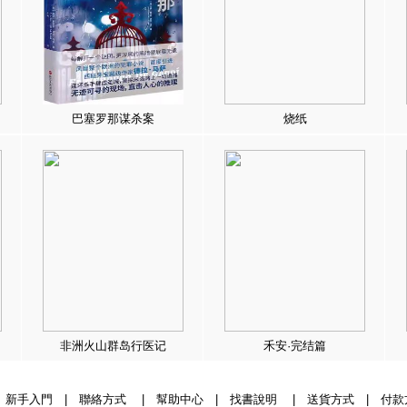
巴塞罗那谋杀案
烧纸
非洲火山群岛行医记
禾安·完结篇
|
新手入門
|
聯絡方式
|
幫助中心
|
找書說明
|
送貨方式
|
付款