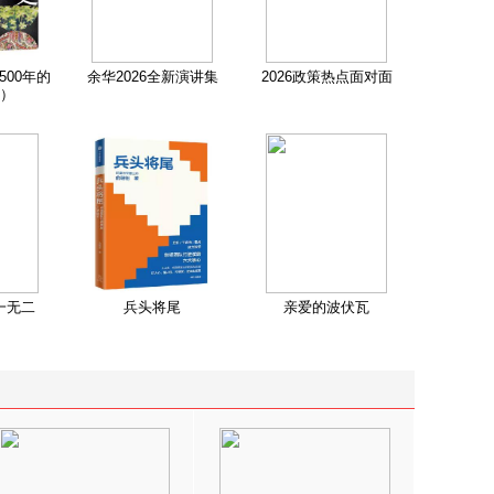
500年的
余华2026全新演讲集
2026政策热点面对面
）
一无二
兵头将尾
亲爱的波伏瓦