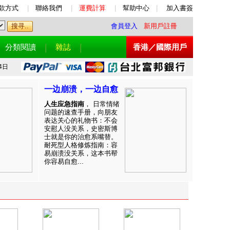
款方式
|
聯絡我們
|
運費計算
|
幫助中心
|
加入書簽
會員登入
新用戶註冊
分類閱讀
雜誌
香港／國際用戶
4日
一边崩溃，一边自愈
人生应急指南
， 日常情绪
问题的速查手册，向朋友
表达关心的礼物书：不会
安慰人没关系，史密斯博
士就是你的治愈系嘴替。
耐死型人格修炼指南：容
易崩溃没关系，这本书帮
你容易自愈...