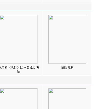
王叔和《脉经》版本集成及考
董氏儿科
证