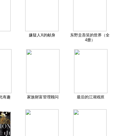
嫌疑人X的献身
东野圭吾笑的世界（全
4册）
此有趣
家族财富管理顾问
最后的江湖戏班