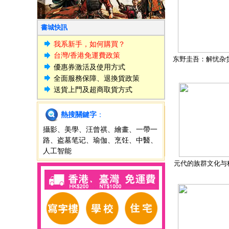
書城快訊
我系新手，如何購買？
台灣/香港免運費政策
东野圭吾：解忧杂
優惠券激活及使用方式
全面服務保障、退換貨政策
送貨上門及超商取貨方式
熱搜關鍵字
：
攝影
、
美學
、
汪曾祺
、
繪畫
、
一帶一
路
、
盗墓笔记
、
瑜伽
、
烹饪
、
中醫
、
人工智能
元代的族群文化与