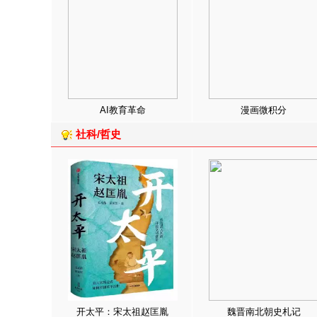
AI教育革命
漫画微积分
社科/哲史
开太平：宋太祖赵匡胤
魏晋南北朝史札记