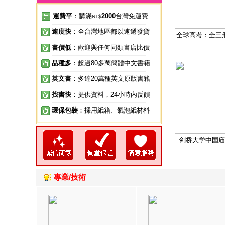
運費平
：購滿
2000
台灣免運費
NT$
速度快
：全台灣地區都以速遞發貨
全球高考：全三
書價低
：歡迎與任何同類書店比價
品種多
：超過80多萬簡體中文書籍
英文書
：多達20萬種英文原版書籍
找書快
：提供資料，24小時內反饋
環保包裝
：採用紙箱、氣泡紙材料
剑桥大学中国庙
專業/技術