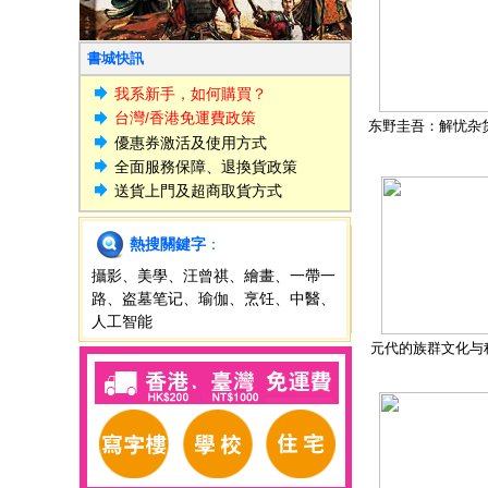
書城快訊
我系新手，如何購買？
台灣/香港免運費政策
东野圭吾：解忧杂
優惠券激活及使用方式
全面服務保障、退換貨政策
送貨上門及超商取貨方式
熱搜關鍵字
：
攝影
、
美學
、
汪曾祺
、
繪畫
、
一帶一
路
、
盗墓笔记
、
瑜伽
、
烹饪
、
中醫
、
人工智能
元代的族群文化与