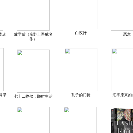
白夜行
货店
放学后（东野圭吾成名
恶意
作）
科举
孔子的门徒
汇率原来如
七十二物候：顺时生活