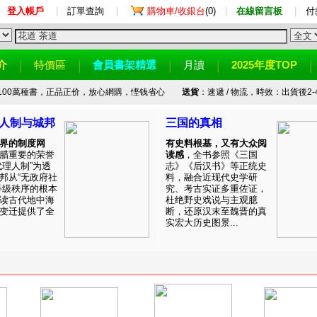
登入帳戶
|
訂單查詢
|
購物車/收銀台
(0)
|
在線留言板
|
付
介
特價區
會員書架精選
月讀
2025年度TOP
100萬種書，正品正价，放心網購，悭钱省心
送貨
：速遞 / 物流，時效：出貨後2-
人制与城邦
三国的真相
界的制度网
有史料根基，又有大众阅
腊重要的荣誉
读感
，全书参照《三国
代理人制”为透
志》《后汉书》等正统史
邦从“无政府社
料，融合近现代史学研
等级秩序的根本
究、考古实证多重佐证，
读古代地中海
杜绝野史戏说与主观臆
变迁提供了全
断，还原汉末至魏晋的真
实宏大历史图景...