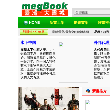
HOME
新書上架
暢銷書架
好書推
最新/最熱/最齊全的簡體書網
品種
：超過
水下中国
外邦代理
展现水下生态之美
。 。生
古代希腊世
命轮回不息，旅程周而复
络
，以古希
始。洄游披星戴月，进化
制度“外邦
一眼万年。以中国六种特
镜，透视城
有水下生物串联六大水
会”到帝国
域，全面介绍魅力丰富的
转型，为解
水下生物多样性和不可思
世界的权力
议的人文奇观...
新视角...
新書推介