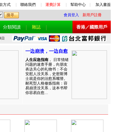
款方式
|
聯絡我們
|
運費計算
|
幫助中心
|
加入書簽
會員登入
新用戶註冊
分類閱讀
雜誌
香港／國際用戶
4日
一边崩溃，一边自愈
人生应急指南
， 日常情绪
问题的速查手册，向朋友
表达关心的礼物书：不会
安慰人没关系，史密斯博
士就是你的治愈系嘴替。
耐死型人格修炼指南：容
易崩溃没关系，这本书帮
你容易自愈...