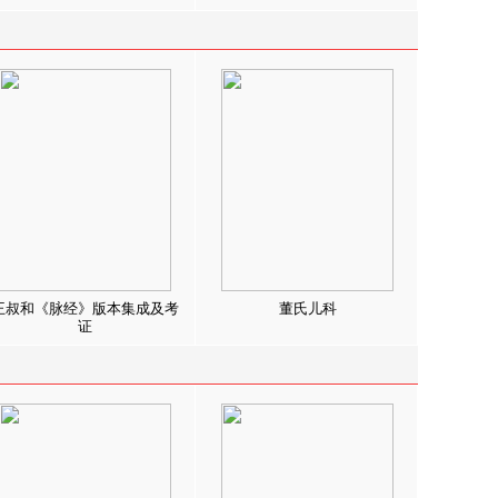
王叔和《脉经》版本集成及考
董氏儿科
证