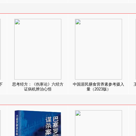
下
思考经方：《伤寒论》六经方
中国居民膳食营养素参考摄入
证病机辨治心悟
量（2023版）