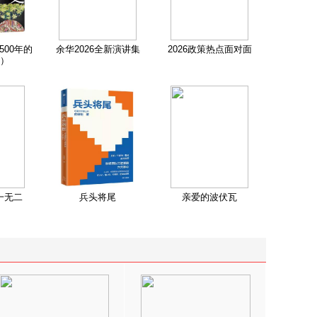
500年的
余华2026全新演讲集
2026政策热点面对面
）
一无二
兵头将尾
亲爱的波伏瓦