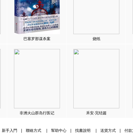
巴塞罗那谋杀案
烧纸
非洲火山群岛行医记
禾安·完结篇
|
新手入門
|
聯絡方式
|
幫助中心
|
找書說明
|
送貨方式
|
付款