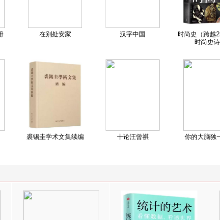
册
在别处安家
汉字中国
时尚史（跨越2
时尚史诗
裘锡圭学术文集续编
十论汪曾祺
你的大脑独