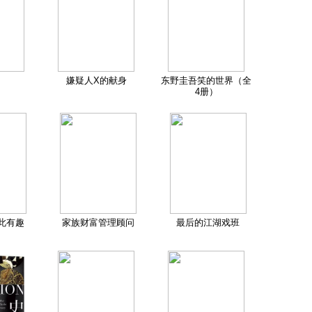
嫌疑人X的献身
东野圭吾笑的世界（全
4册）
此有趣
家族财富管理顾问
最后的江湖戏班