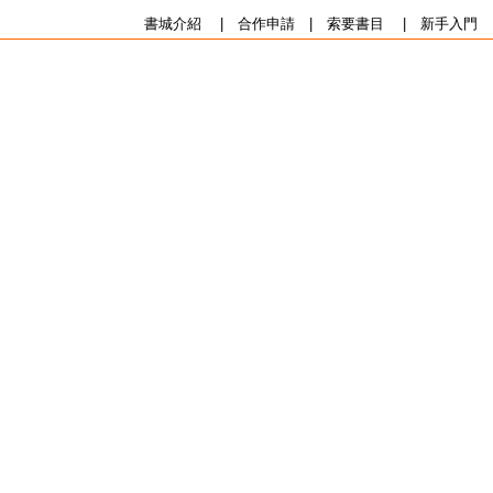
書城介紹
|
合作申請
|
索要書目
|
新手入門