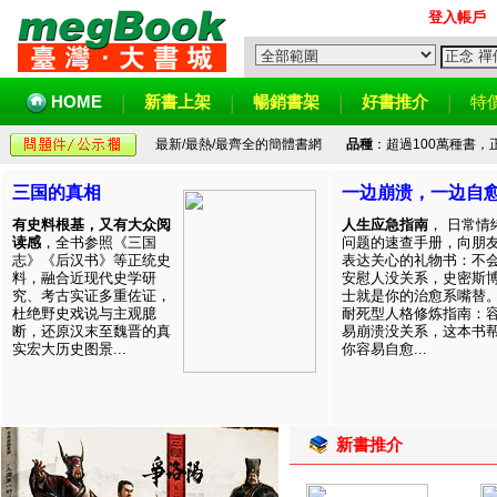
登入帳戶
HOME
新書上架
暢銷書架
好書推介
特
最新/最熱/最齊全的簡體書網
品種
：超過100萬種書
三国的真相
一边崩溃，一边自
有史料根基，又有大众阅
人生应急指南
， 日常情
读感
，全书参照《三国
问题的速查手册，向朋
志》《后汉书》等正统史
表达关心的礼物书：不
料，融合近现代史学研
安慰人没关系，史密斯
究、考古实证多重佐证，
士就是你的治愈系嘴替
杜绝野史戏说与主观臆
耐死型人格修炼指南：
断，还原汉末至魏晋的真
易崩溃没关系，这本书
实宏大历史图景...
你容易自愈...
新書推介