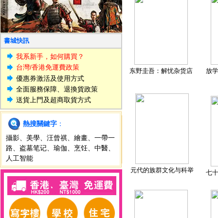
書城快訊
我系新手，如何購買？
台灣/香港免運費政策
东野圭吾：解忧杂货店
放
優惠券激活及使用方式
全面服務保障、退換貨政策
送貨上門及超商取貨方式
熱搜關鍵字
：
攝影
、
美學
、
汪曾祺
、
繪畫
、
一帶一
路
、
盗墓笔记
、
瑜伽
、
烹饪
、
中醫
、
人工智能
元代的族群文化与科举
七