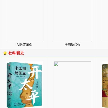
AI教育革命
漫画微积分
社科/哲史