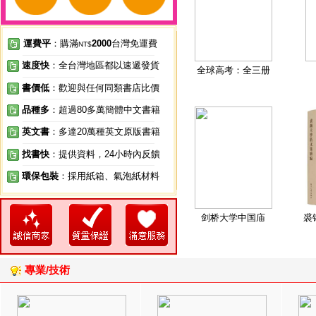
運費平
：購滿
2000
台灣免運費
NT$
速度快
：全台灣地區都以速遞發貨
全球高考：全三册
書價低
：歡迎與任何同類書店比價
品種多
：超過80多萬簡體中文書籍
英文書
：多達20萬種英文原版書籍
找書快
：提供資料，24小時內反饋
環保包裝
：採用紙箱、氣泡紙材料
剑桥大学中国庙
裘
專業/技術