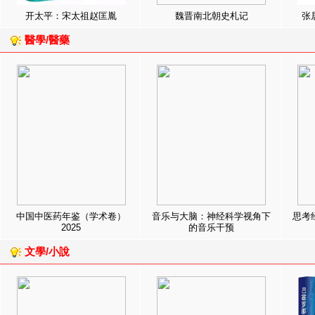
开太平：宋太祖赵匡胤
魏晋南北朝史札记
张
醫學/醫藥
中国中医药年鉴（学术卷）
音乐与大脑：神经科学视角下
思考
2025
的音乐干预
文學/小說