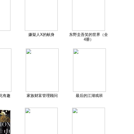
嫌疑人X的献身
东野圭吾笑的世界（全
4册）
此有趣
家族财富管理顾问
最后的江湖戏班