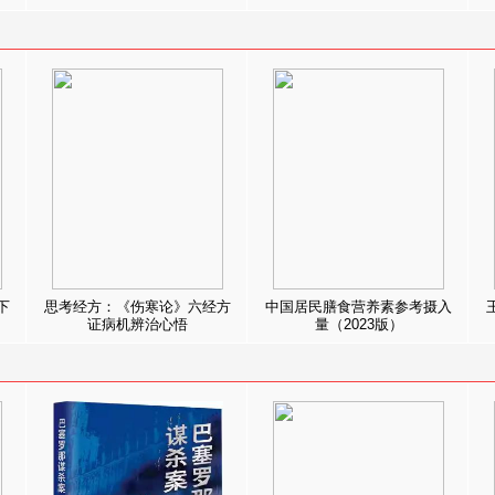
下
思考经方：《伤寒论》六经方
中国居民膳食营养素参考摄入
证病机辨治心悟
量（2023版）