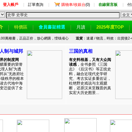
登入帳戶
|
訂單查詢
|
購物車/收銀台
(0)
|
在線留言板
|
付
介
特價區
會員書架精選
月讀
2025年度TOP
100萬種書，正品正价，放心網購，悭钱省心
送貨
：速遞 / 物流，時效：出貨後2-
人制与城邦
三国的真相
界的制度网
有史料根基，又有大众阅
腊重要的荣誉
读感
，全书参照《三国
代理人制”为透
志》《后汉书》等正统史
邦从“无政府社
料，融合近现代史学研
等级秩序的根本
究、考古实证多重佐证，
读古代地中海
杜绝野史戏说与主观臆
变迁提供了全
断，还原汉末至魏晋的真
实宏大历史图景...