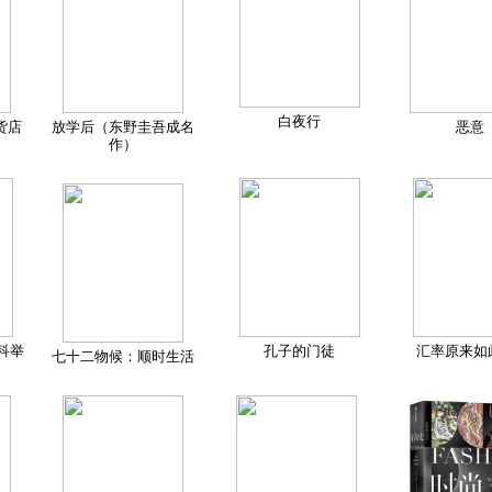
白夜行
货店
放学后（东野圭吾成名
恶意
作）
科举
孔子的门徒
汇率原来如
七十二物候：顺时生活