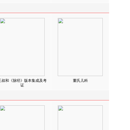
王叔和《脉经》版本集成及考
董氏儿科
证