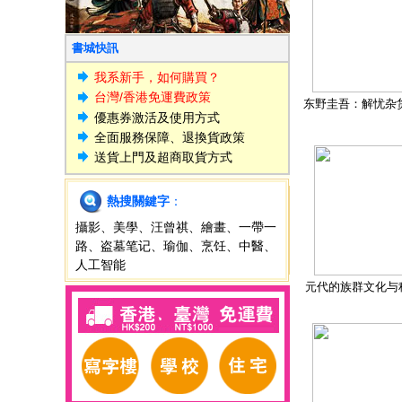
書城快訊
我系新手，如何購買？
台灣/香港免運費政策
东野圭吾：解忧杂
優惠券激活及使用方式
全面服務保障、退換貨政策
送貨上門及超商取貨方式
熱搜關鍵字
：
攝影
、
美學
、
汪曾祺
、
繪畫
、
一帶一
路
、
盗墓笔记
、
瑜伽
、
烹饪
、
中醫
、
人工智能
元代的族群文化与