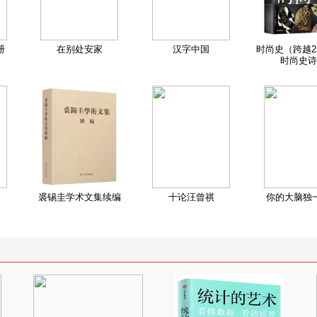
册
在别处安家
汉字中国
时尚史（跨越2
时尚史诗
裘锡圭学术文集续编
十论汪曾祺
你的大脑独