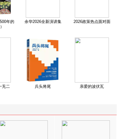
500年的
余华2026全新演讲集
2026政策热点面对面
）
一无二
兵头将尾
亲爱的波伏瓦