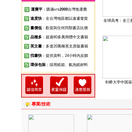
運費平
：購滿
2000
台灣免運費
NT$
速度快
：全台灣地區都以速遞發貨
全球高考：全三
書價低
：歡迎與任何同類書店比價
品種多
：超過80多萬簡體中文書籍
英文書
：多達20萬種英文原版書籍
找書快
：提供資料，24小時內反饋
環保包裝
：採用紙箱、氣泡紙材料
剑桥大学中国庙
專業/技術