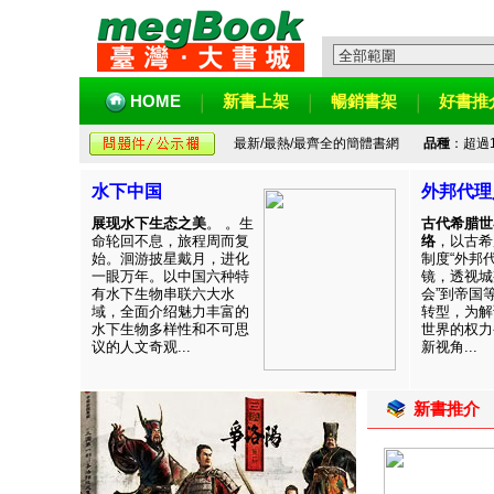
HOME
新書上架
暢銷書架
好書推
最新/最熱/最齊全的簡體書網
品種
：超過
水下中国
外邦代理
展现水下生态之美
。 。生
古代希腊世
命轮回不息，旅程周而复
络
，以古希
始。洄游披星戴月，进化
制度“外邦
一眼万年。以中国六种特
镜，透视城
有水下生物串联六大水
会”到帝国
域，全面介绍魅力丰富的
转型，为解
水下生物多样性和不可思
世界的权力
议的人文奇观...
新视角...
新書推介