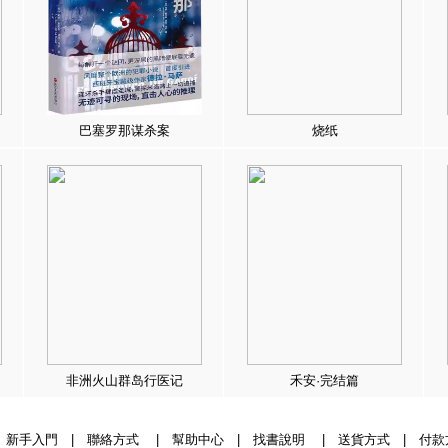
巴塞罗那谋杀案
烧纸
非洲火山群岛行医记
禾安·完结篇
|
新手入門
|
聯絡方式
|
幫助中心
|
找書說明
|
送貨方式
|
付款