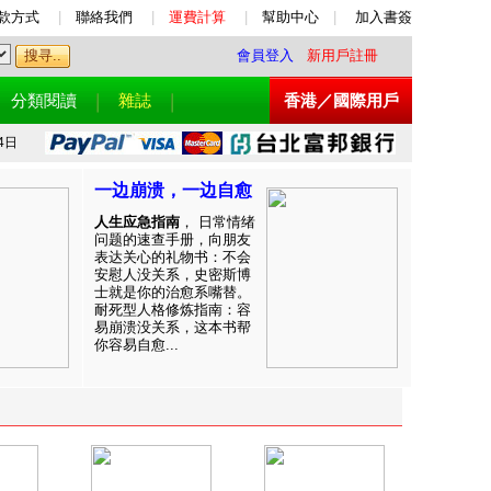
款方式
|
聯絡我們
|
運費計算
|
幫助中心
|
加入書簽
會員登入
新用戶註冊
分類閱讀
雜誌
香港／國際用戶
4日
一边崩溃，一边自愈
人生应急指南
， 日常情绪
问题的速查手册，向朋友
表达关心的礼物书：不会
安慰人没关系，史密斯博
士就是你的治愈系嘴替。
耐死型人格修炼指南：容
易崩溃没关系，这本书帮
你容易自愈...