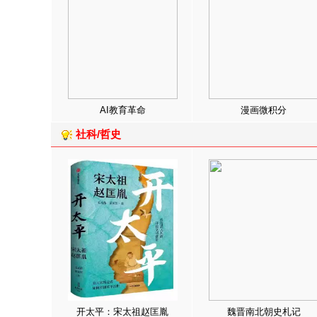
AI教育革命
漫画微积分
社科/哲史
开太平：宋太祖赵匡胤
魏晋南北朝史札记