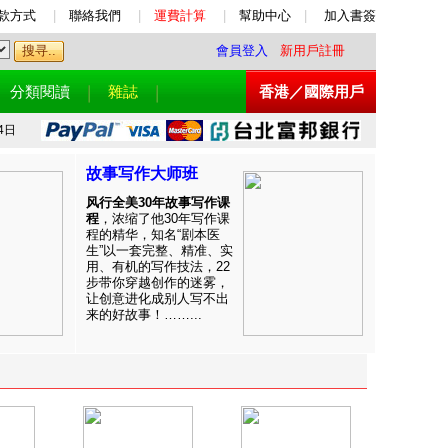
款方式
|
聯絡我們
|
運費計算
|
幫助中心
|
加入書簽
會員登入
新用戶註冊
分類閱讀
雜誌
香港／國際用戶
4日
故事写作大师班
风行全美30年故事写作课
程
，浓缩了他30年写作课
程的精华，知名“剧本医
生”以一套完整、精准、实
用、有机的写作技法，22
步带你穿越创作的迷雾，
让创意进化成别人写不出
来的好故事！……...