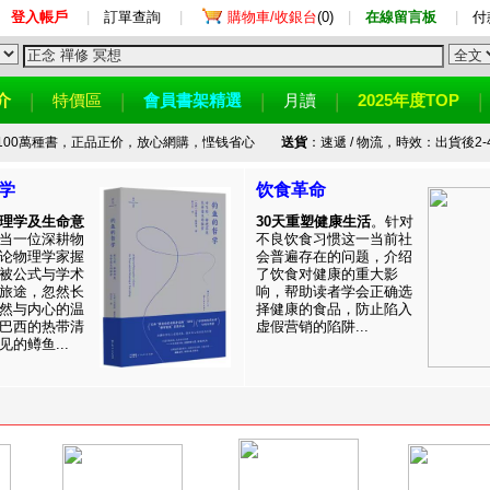
登入帳戶
|
訂單查詢
|
購物車/收銀台
(0)
|
在線留言板
|
付
介
特價區
會員書架精選
月讀
2025年度TOP
100萬種書，正品正价，放心網購，悭钱省心
送貨
：速遞 / 物流，時效：出貨後2-
学
饮食革命
理学及生命意
30天重塑健康生活
。针对
当一位深耕物
不良饮食习惯这一当前社
论物理学家握
会普遍存在的问题，介绍
被公式与学术
了饮食对健康的重大影
旅途，忽然长
响，帮助读者学会正确选
然与内心的温
择健康的食品，防止陷入
巴西的热带清
虚假营销的陷阱...
的鳟鱼...