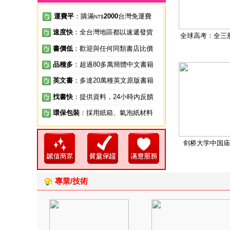
運費平
：購滿
2000
台灣免運費
NT$
速度快
：全台灣地區都以速遞發貨
全球高考：全三
書價低
：歡迎與任何同類書店比價
品種多
：超過80多萬簡體中文書籍
英文書
：多達20萬種英文原版書籍
找書快
：提供資料，24小時內反饋
環保包裝
：採用紙箱、氣泡紙材料
剑桥大学中国庙
專業/技術