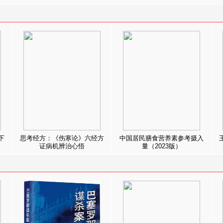
下
思考经方：《伤寒论》六经方
中国居民膳食营养素参考摄入
证病机辨治心悟
量（2023版）