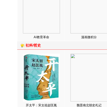
AI教育革命
漫画微积分
社科/哲史
开太平：宋太祖赵匡胤
魏晋南北朝史札记