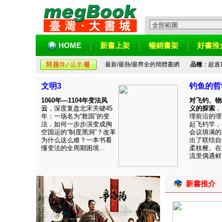
HOME
新書上架
暢銷書架
好書推
最新/最熱/最齊全的簡體書網
品種
：超過
文明3
钓鱼的哲
1060年—1104年变法风
对飞钓、物
云
，深度复盘北宋关键45
义的探索
，
年：一场名为“救国”的变
理前沿的理
法，如何一步步演变成掏
起飞钓竿，
空国运的“制度黑洞”？改革
会议填满的
为什么这么难？一本书看
出了联结自
懂变法的全周期困境...
柔枝桠。在
流里偶遇鲜见
新書推介