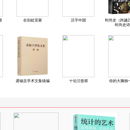
册
在别处安家
汉字中国
时尚史（跨越2
时尚史诗
裘锡圭学术文集续编
十论汪曾祺
你的大脑独