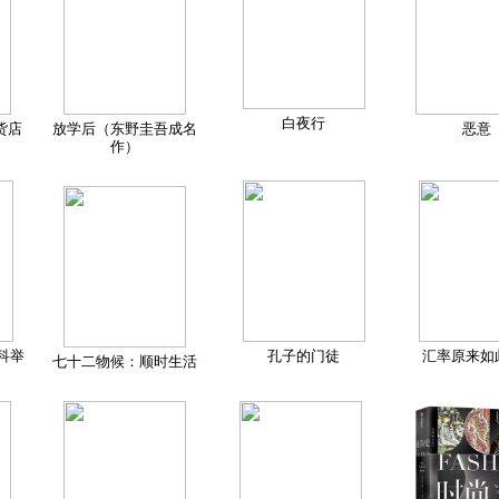
白夜行
货店
放学后（东野圭吾成名
恶意
作）
科举
孔子的门徒
汇率原来如
七十二物候：顺时生活