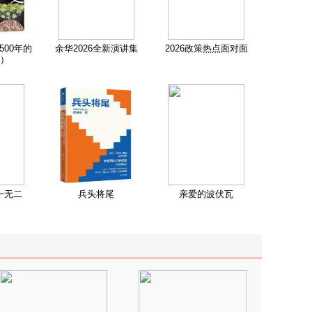
500年的
余华2026全新演讲集
2026政策热点面对面
）
一无二
兵头将尾
亲爱的波伏瓦