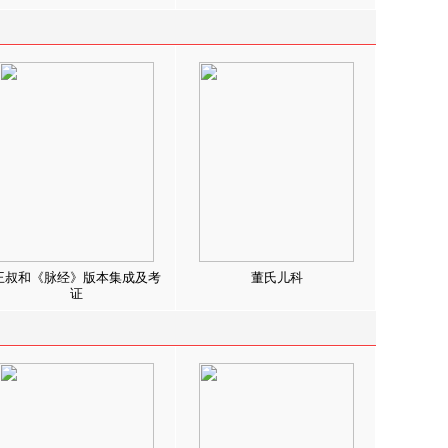
王叔和《脉经》版本集成及考
董氏儿科
证