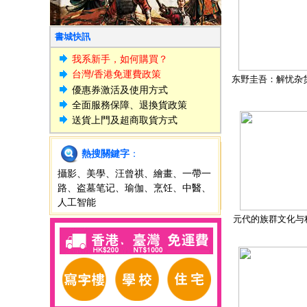
書城快訊
我系新手，如何購買？
台灣/香港免運費政策
东野圭吾：解忧杂
優惠券激活及使用方式
全面服務保障、退換貨政策
送貨上門及超商取貨方式
熱搜關鍵字
：
攝影
、
美學
、
汪曾祺
、
繪畫
、
一帶一
路
、
盗墓笔记
、
瑜伽
、
烹饪
、
中醫
、
人工智能
元代的族群文化与