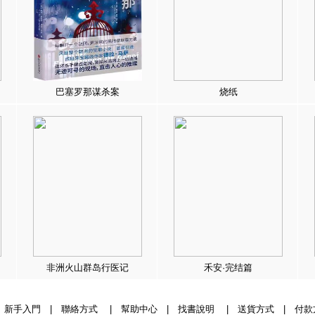
巴塞罗那谋杀案
烧纸
非洲火山群岛行医记
禾安·完结篇
|
新手入門
|
聯絡方式
|
幫助中心
|
找書說明
|
送貨方式
|
付款