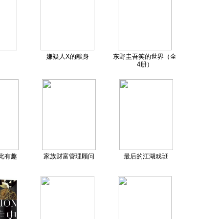
嫌疑人X的献身
东野圭吾笑的世界（全
4册）
此有趣
家族财富管理顾问
最后的江湖戏班