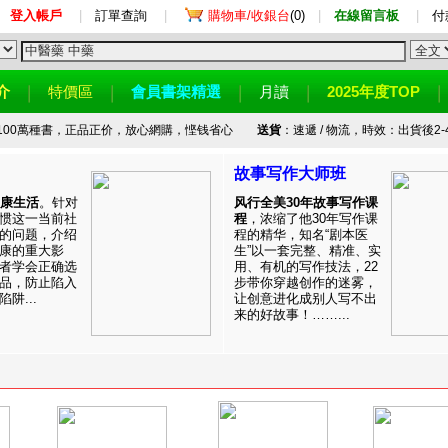
登入帳戶
|
訂單查詢
|
購物車/收銀台
(0)
|
在線留言板
|
付
介
特價區
會員書架精選
月讀
2025年度TOP
100萬種書，正品正价，放心網購，悭钱省心
送貨
：速遞 / 物流，時效：出貨後2-
故事写作大师班
健康生活
。针对
风行全美30年故事写作课
惯这一当前社
程
，浓缩了他30年写作课
的问题，介绍
程的精华，知名“剧本医
康的重大影
生”以一套完整、精准、实
者学会正确选
用、有机的写作技法，22
品，防止陷入
步带你穿越创作的迷雾，
阱...
让创意进化成别人写不出
来的好故事！……...