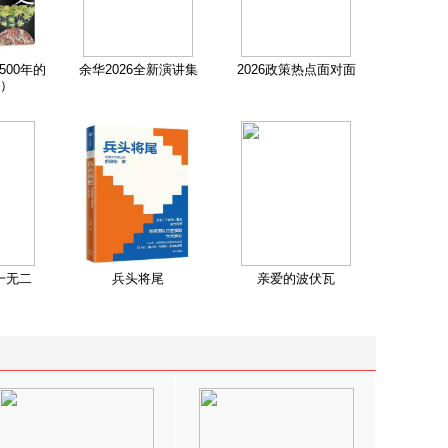
500年的
余华2026全新演讲集
2026政策热点面对面
）
一无二
兵头将尾
亲爱的波伏瓦