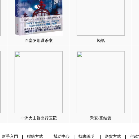
巴塞罗那谋杀案
烧纸
非洲火山群岛行医记
禾安·完结篇
|
新手入門
|
聯絡方式
|
幫助中心
|
找書說明
|
送貨方式
|
付款