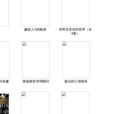
嫌疑人X的献身
东野圭吾笑的世界（全
4册）
此有趣
家族财富管理顾问
最后的江湖戏班