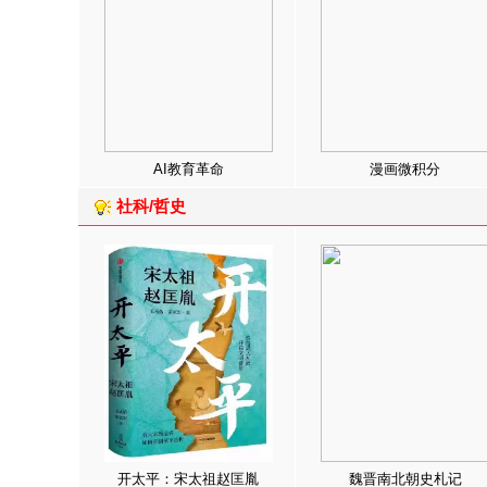
AI教育革命
漫画微积分
社科/哲史
开太平：宋太祖赵匡胤
魏晋南北朝史札记