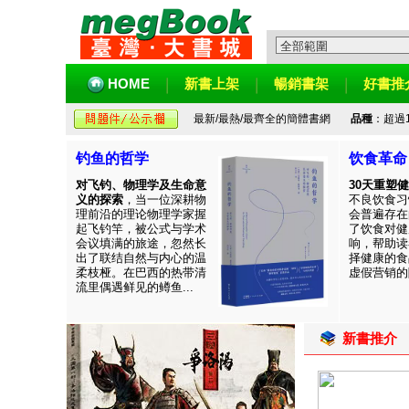
HOME
新書上架
暢銷書架
好書推
最新/最熱/最齊全的簡體書網
品種
：超過
钓鱼的哲学
饮食革命
对飞钓、物理学及生命意
30天重塑
义的探索
，当一位深耕物
不良饮食习
理前沿的理论物理学家握
会普遍存在
起飞钓竿，被公式与学术
了饮食对健
会议填满的旅途，忽然长
响，帮助读
出了联结自然与内心的温
择健康的食
柔枝桠。在巴西的热带清
虚假营销的陷
流里偶遇鲜见的鳟鱼...
新書推介