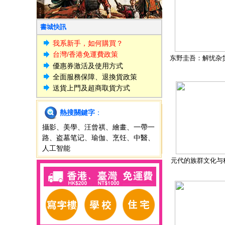
書城快訊
我系新手，如何購買？
台灣/香港免運費政策
东野圭吾：解忧杂
優惠券激活及使用方式
全面服務保障、退換貨政策
送貨上門及超商取貨方式
熱搜關鍵字
：
攝影
、
美學
、
汪曾祺
、
繪畫
、
一帶一
路
、
盗墓笔记
、
瑜伽
、
烹饪
、
中醫
、
人工智能
元代的族群文化与