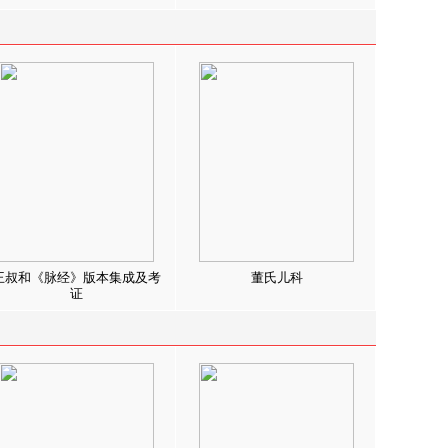
王叔和《脉经》版本集成及考
董氏儿科
证