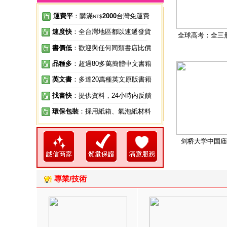
運費平
：購滿
2000
台灣免運費
NT$
速度快
：全台灣地區都以速遞發貨
全球高考：全三
書價低
：歡迎與任何同類書店比價
品種多
：超過80多萬簡體中文書籍
英文書
：多達20萬種英文原版書籍
找書快
：提供資料，24小時內反饋
環保包裝
：採用紙箱、氣泡紙材料
剑桥大学中国庙
專業/技術