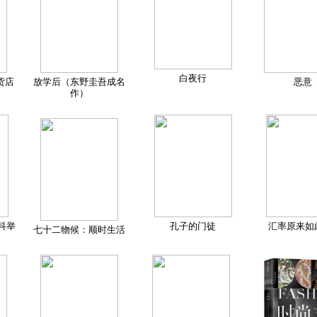
白夜行
货店
放学后（东野圭吾成名
恶意
作）
科举
孔子的门徒
汇率原来如
七十二物候：顺时生活