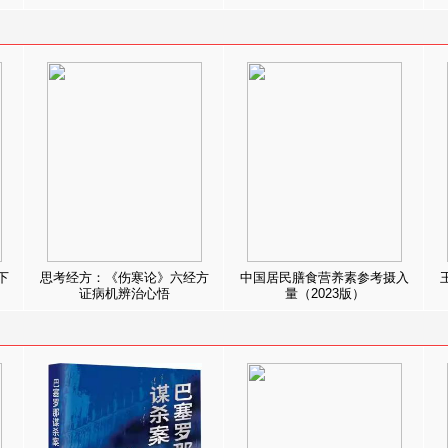
下
思考经方：《伤寒论》六经方
中国居民膳食营养素参考摄入
证病机辨治心悟
量（2023版）