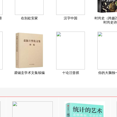
册
在别处安家
汉字中国
时尚史（跨越2
时尚史诗
裘锡圭学术文集续编
十论汪曾祺
你的大脑独