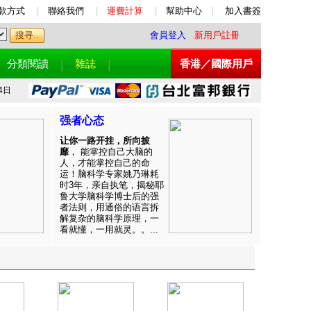
款方式
|
聯絡我們
|
運費計算
|
幫助中心
|
加入書簽
會員登入
新用戶註冊
分類閱讀
雜誌
香港／國際用戶
4日
强者心态
让你一路开挂，所向披
靡
， 能掌控自己大脑的
人，才能掌控自己的命
运！脑科学专家姚乃琳耗
时3年，亲自执笔，揭秘耶
鲁大学脑科学博士后的强
者法则，用通俗的语言拆
解复杂的脑科学原理，一
看就懂，一用就灵。。...