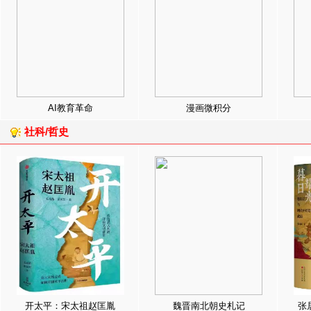
AI教育革命
漫画微积分
社科/哲史
开太平：宋太祖赵匡胤
魏晋南北朝史札记
张