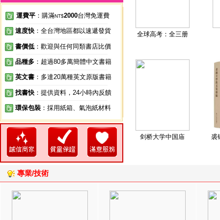
運費平
：購滿
2000
台灣免運費
NT$
速度快
：全台灣地區都以速遞發貨
全球高考：全三册
書價低
：歡迎與任何同類書店比價
品種多
：超過80多萬簡體中文書籍
英文書
：多達20萬種英文原版書籍
找書快
：提供資料，24小時內反饋
環保包裝
：採用紙箱、氣泡紙材料
剑桥大学中国庙
裘
專業/技術