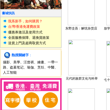
書城快訊
我系新手，如何購買？
台灣/香港免運費政策
东野圭吾：解忧杂货店
放
優惠券激活及使用方式
全面服務保障、退換貨政策
送貨上門及超商取貨方式
熱搜關鍵字
：
攝影
、
美學
、
汪曾祺
、
繪畫
、
一帶一
路
、
盗墓笔记
、
瑜伽
、
烹饪
、
中醫
、
人工智能
元代的族群文化与科举
七