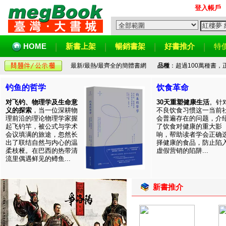
登入帳戶
HOME
新書上架
暢銷書架
好書推介
特
最新/最熱/最齊全的簡體書網
品種
：超過100萬種書
钓鱼的哲学
饮食革命
对飞钓、物理学及生命意
30天重塑健康生活
。针
义的探索
，当一位深耕物
不良饮食习惯这一当前
理前沿的理论物理学家握
会普遍存在的问题，介
起飞钓竿，被公式与学术
了饮食对健康的重大影
会议填满的旅途，忽然长
响，帮助读者学会正确
出了联结自然与内心的温
择健康的食品，防止陷
柔枝桠。在巴西的热带清
虚假营销的陷阱...
流里偶遇鲜见的鳟鱼...
新書推介