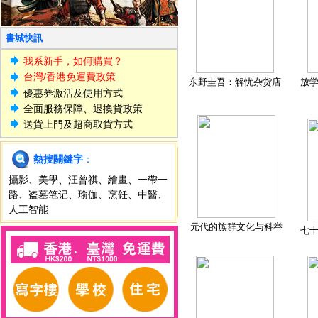
書城快訊
我系新手，如何購買？
台灣/香港免運費政策
东野圭吾：解忧杂货店
放
優惠券激活及使用方式
全面服務保障、退換貨政策
送貨上門及超商取貨方式
熱搜關鍵字
：
攝影
、
美學
、
汪曾祺
、
繪畫
、
一帶一
路
、
盗墓笔记
、
瑜伽
、
烹饪
、
中醫
、
人工智能
元代的族群文化与科举
七