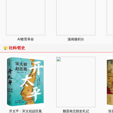
AI教育革命
漫画微积分
社科/哲史
开太平：宋太祖赵匡胤
魏晋南北朝史札记
张