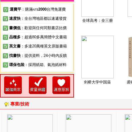
運費平
：購滿
2000
台灣免運費
NT$
速度快
：全台灣地區都以速遞發貨
全球高考：全三册
書價低
：歡迎與任何同類書店比價
品種多
：超過80多萬簡體中文書籍
英文書
：多達20萬種英文原版書籍
找書快
：提供資料，24小時內反饋
環保包裝
：採用紙箱、氣泡紙材料
剑桥大学中国庙
裘
專業/技術