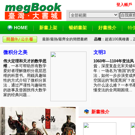
登入帳戶
HOME
新書上架
暢銷書架
好書推介
特
最新/最熱/最齊全的簡體書網
品種
：超過100萬種書
微积分之美
文明3
伟大定理和天才的数学思
1060年—1104年变法风
维
，一本可帮助所有数学
云
，深度复盘北宋关键4
爱好者理解微积分底层思
年：一场名为“救国”的变
维的科普书。用颇具趣味
法，如何一步步演变成
性的方式介绍了微积分算
空国运的“制度黑洞”？
法，通过严谨性与趣味性
为什么这么难？一本书
的故事及曾困扰伟大数学
懂变法的全周期困境...
家的经典问题...
新書推介