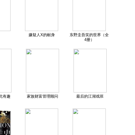
嫌疑人X的献身
东野圭吾笑的世界（全
4册）
此有趣
家族财富管理顾问
最后的江湖戏班