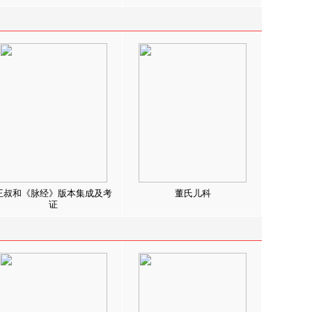
王叔和《脉经》版本集成及考
董氏儿科
证