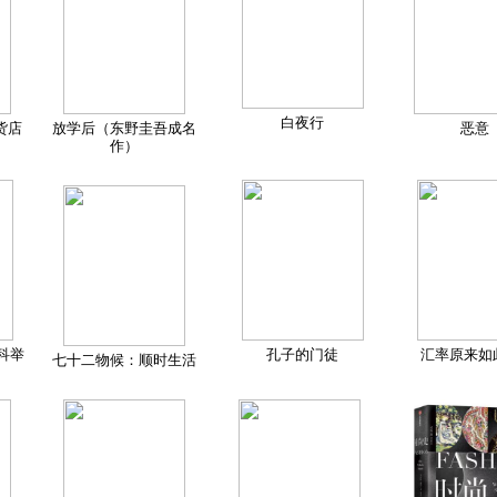
白夜行
货店
放学后（东野圭吾成名
恶意
作）
科举
孔子的门徒
汇率原来如
七十二物候：顺时生活