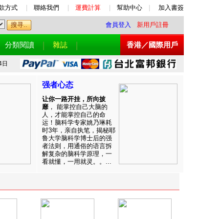
款方式
|
聯絡我們
|
運費計算
|
幫助中心
|
加入書簽
會員登入
新用戶註冊
分類閱讀
雜誌
香港／國際用戶
4日
强者心态
让你一路开挂，所向披
靡
， 能掌控自己大脑的
人，才能掌控自己的命
运！脑科学专家姚乃琳耗
时3年，亲自执笔，揭秘耶
鲁大学脑科学博士后的强
者法则，用通俗的语言拆
解复杂的脑科学原理，一
看就懂，一用就灵。。...