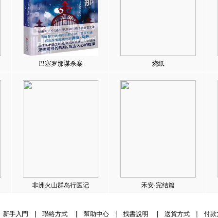
巴塞罗那谋杀案
烧纸
非洲火山群岛行医记
禾安·完结篇
|
新手入門
|
聯絡方式
|
幫助中心
|
找書說明
|
送貨方式
|
付款