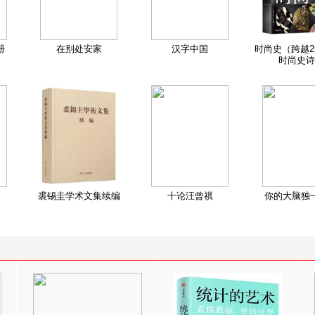
册
在别处安家
汉字中国
时尚史（跨越2
时尚史诗
裘锡圭学术文集续编
十论汪曾祺
你的大脑独