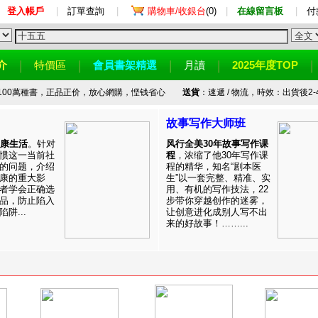
登入帳戶
|
訂單查詢
|
購物車/收銀台
(0)
|
在線留言板
|
付
介
特價區
會員書架精選
月讀
2025年度TOP
100萬種書，正品正价，放心網購，悭钱省心
送貨
：速遞 / 物流，時效：出貨後2-
故事写作大师班
健康生活
。针对
风行全美30年故事写作课
惯这一当前社
程
，浓缩了他30年写作课
的问题，介绍
程的精华，知名“剧本医
康的重大影
生”以一套完整、精准、实
者学会正确选
用、有机的写作技法，22
品，防止陷入
步带你穿越创作的迷雾，
阱...
让创意进化成别人写不出
来的好故事！……...