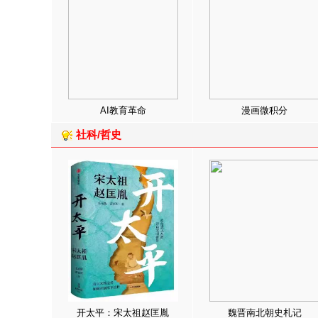
AI教育革命
漫画微积分
社科/哲史
开太平：宋太祖赵匡胤
魏晋南北朝史札记