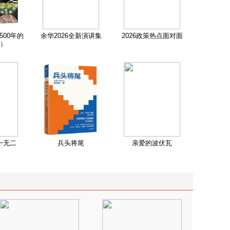
500年的
余华2026全新演讲集
2026政策热点面对面
）
一无二
兵头将尾
亲爱的波伏瓦