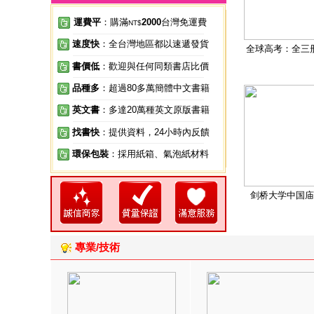
運費平
：購滿
2000
台灣免運費
NT$
速度快
：全台灣地區都以速遞發貨
全球高考：全三
書價低
：歡迎與任何同類書店比價
品種多
：超過80多萬簡體中文書籍
英文書
：多達20萬種英文原版書籍
找書快
：提供資料，24小時內反饋
環保包裝
：採用紙箱、氣泡紙材料
剑桥大学中国庙
專業/技術