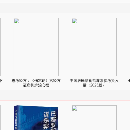
下
思考经方：《伤寒论》六经方
中国居民膳食营养素参考摄入
证病机辨治心悟
量（2023版）