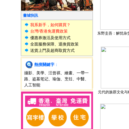
書城快訊
我系新手，如何購買？
台灣/香港免運費政策
东野圭吾：解忧杂
優惠券激活及使用方式
全面服務保障、退換貨政策
送貨上門及超商取貨方式
熱搜關鍵字
：
攝影
、
美學
、
汪曾祺
、
繪畫
、
一帶一
路
、
盗墓笔记
、
瑜伽
、
烹饪
、
中醫
、
人工智能
元代的族群文化与