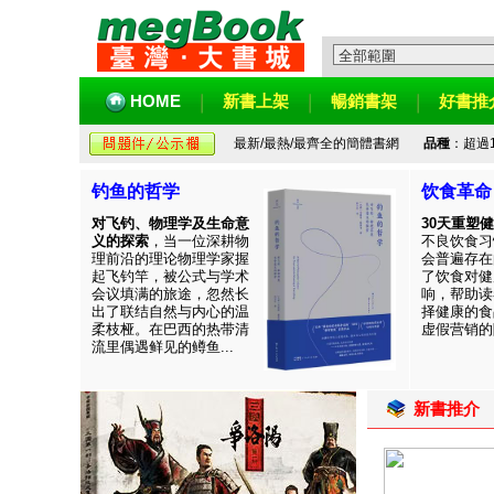
HOME
新書上架
暢銷書架
好書推
最新/最熱/最齊全的簡體書網
品種
：超過
钓鱼的哲学
饮食革命
对飞钓、物理学及生命意
30天重塑
义的探索
，当一位深耕物
不良饮食习
理前沿的理论物理学家握
会普遍存在
起飞钓竿，被公式与学术
了饮食对健
会议填满的旅途，忽然长
响，帮助读
出了联结自然与内心的温
择健康的食
柔枝桠。在巴西的热带清
虚假营销的陷
流里偶遇鲜见的鳟鱼...
新書推介