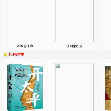
AI教育革命
漫画微积分
社科/哲史