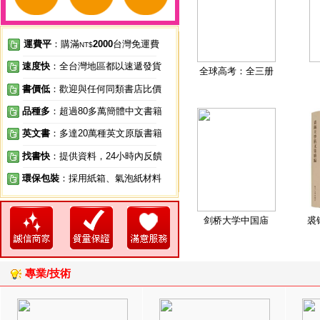
運費平
：購滿
2000
台灣免運費
NT$
速度快
：全台灣地區都以速遞發貨
全球高考：全三册
書價低
：歡迎與任何同類書店比價
品種多
：超過80多萬簡體中文書籍
英文書
：多達20萬種英文原版書籍
找書快
：提供資料，24小時內反饋
環保包裝
：採用紙箱、氣泡紙材料
剑桥大学中国庙
裘
專業/技術