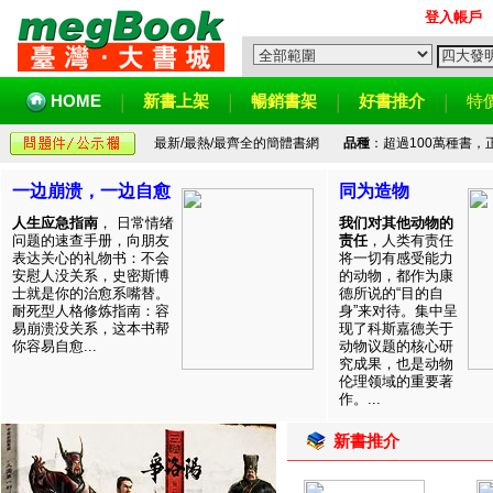
登入帳戶
HOME
新書上架
暢銷書架
好書推介
特
最新/最熱/最齊全的簡體書網
品種
：超過100萬種書
一边崩溃，一边自愈
同为造物
人生应急指南
， 日常情绪
我们对其他动物的
问题的速查手册，向朋友
责任
，人类有责任
表达关心的礼物书：不会
将一切有感受能力
安慰人没关系，史密斯博
的动物，都作为康
士就是你的治愈系嘴替。
德所说的“目的自
耐死型人格修炼指南：容
身”来对待。集中呈
易崩溃没关系，这本书帮
现了科斯嘉德关于
你容易自愈...
动物议题的核心研
究成果，也是动物
伦理领域的重要著
作。...
新書推介