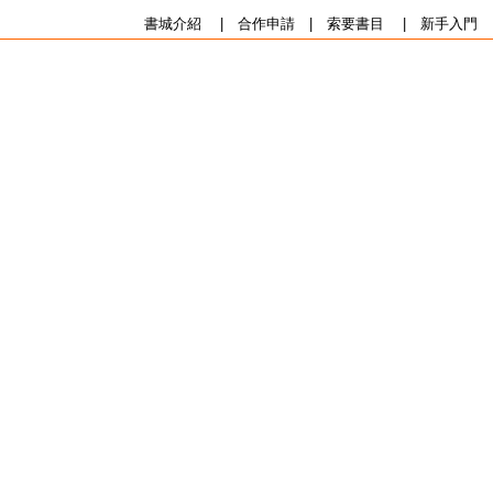
書城介紹
|
合作申請
|
索要書目
|
新手入門