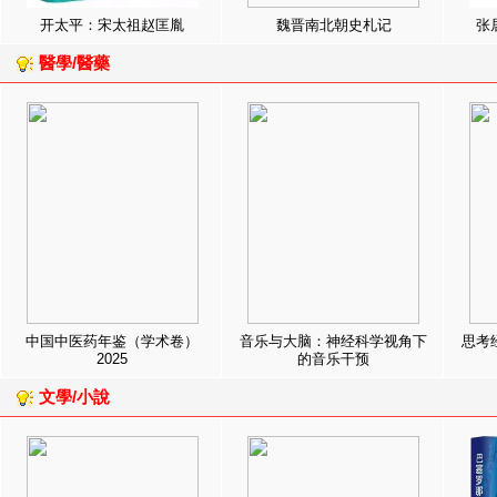
开太平：宋太祖赵匡胤
魏晋南北朝史札记
张
醫學/醫藥
中国中医药年鉴（学术卷）
音乐与大脑：神经科学视角下
思考
2025
的音乐干预
文學/小說