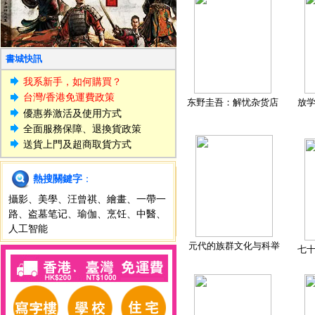
書城快訊
我系新手，如何購買？
台灣/香港免運費政策
东野圭吾：解忧杂货店
放
優惠券激活及使用方式
全面服務保障、退換貨政策
送貨上門及超商取貨方式
熱搜關鍵字
：
攝影
、
美學
、
汪曾祺
、
繪畫
、
一帶一
路
、
盗墓笔记
、
瑜伽
、
烹饪
、
中醫
、
人工智能
元代的族群文化与科举
七