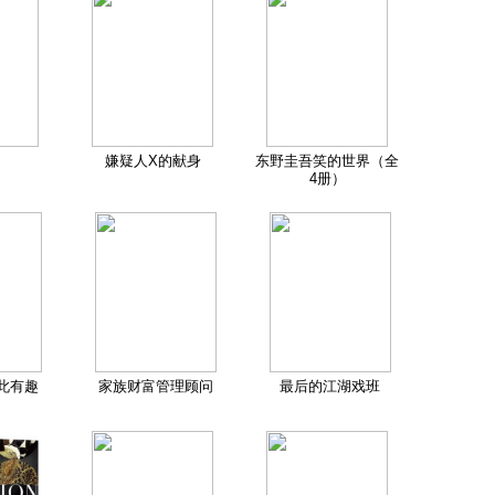
嫌疑人X的献身
东野圭吾笑的世界（全
4册）
此有趣
家族财富管理顾问
最后的江湖戏班