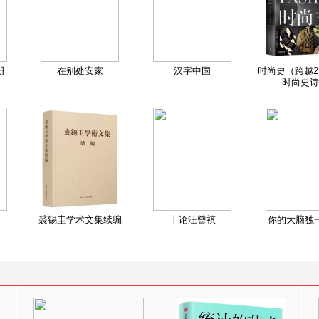
册
在别处安家
汉字中国
时尚史（跨越2
时尚史诗
裘锡圭学术文集续编
十论汪曾祺
你的大脑独