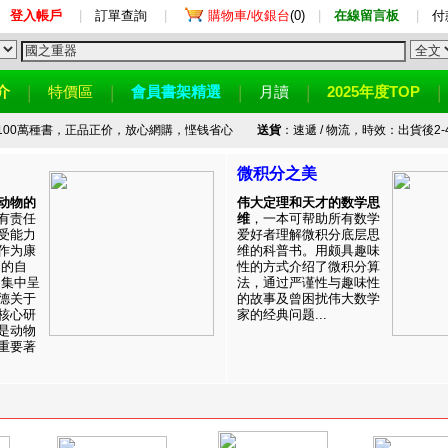
登入帳戶
|
訂單查詢
|
購物車/收銀台
(0)
|
在線留言板
|
付
介
特價區
會員書架精選
月讀
2025年度TOP
100萬種書，正品正价，放心網購，悭钱省心
送貨
：速遞 / 物流，時效：出貨後2-
微积分之美
动物的
伟大定理和天才的数学思
有责任
维
，一本可帮助所有数学
受能力
爱好者理解微积分底层思
作为康
维的科普书。用颇具趣味
目的自
性的方式介绍了微积分算
。集中呈
法，通过严谨性与趣味性
德关于
的故事及曾困扰伟大数学
核心研
家的经典问题...
是动物
重要著