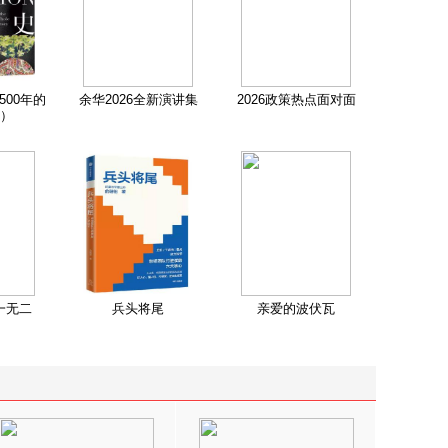
500年的
余华2026全新演讲集
2026政策热点面对面
）
一无二
兵头将尾
亲爱的波伏瓦