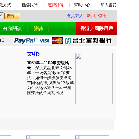
款方式
|
聯絡我們
|
運費計算
|
幫助中心
|
加入書簽
會員登入
新用戶註冊
分類閱讀
雜誌
香港／國際用戶
4日
文明3
1060年—1104年变法风
云
，深度复盘北宋关键45
年：一场名为“救国”的变
法，如何一步步演变成掏
空国运的“制度黑洞”？改革
为什么这么难？一本书看
懂变法的全周期困境...