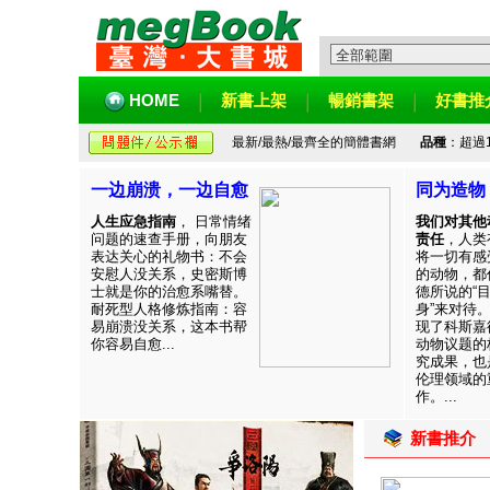
HOME
新書上架
暢銷書架
好書推
最新/最熱/最齊全的簡體書網
品種
：超過
一边崩溃，一边自愈
同为造物
人生应急指南
， 日常情绪
我们对其他
问题的速查手册，向朋友
责任
，人类
表达关心的礼物书：不会
将一切有感
安慰人没关系，史密斯博
的动物，都
士就是你的治愈系嘴替。
德所说的“
耐死型人格修炼指南：容
身”来对待
易崩溃没关系，这本书帮
现了科斯嘉
你容易自愈...
动物议题的
究成果，也
伦理领域的
作。...
新書推介