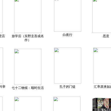
白夜行
货店
放学后（东野圭吾成名
恶意
作）
科举
孔子的门徒
汇率原来如
七十二物候：顺时生活