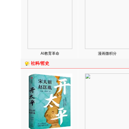
AI教育革命
漫画微积分
社科/哲史