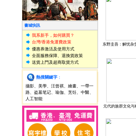
書城快訊
我系新手，如何購買？
台灣/香港免運費政策
东野圭吾：解忧杂
優惠券激活及使用方式
全面服務保障、退換貨政策
送貨上門及超商取貨方式
熱搜關鍵字
：
攝影
、
美學
、
汪曾祺
、
繪畫
、
一帶一
路
、
盗墓笔记
、
瑜伽
、
烹饪
、
中醫
、
人工智能
元代的族群文化与