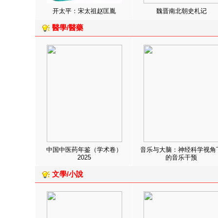
开太平：宋太祖赵匡胤
魏晋南北朝史札记
醫學/醫藥
中国中医药年鉴（学术卷）
音乐与大脑：神经科学视角
2025
的音乐干预
文學/小說