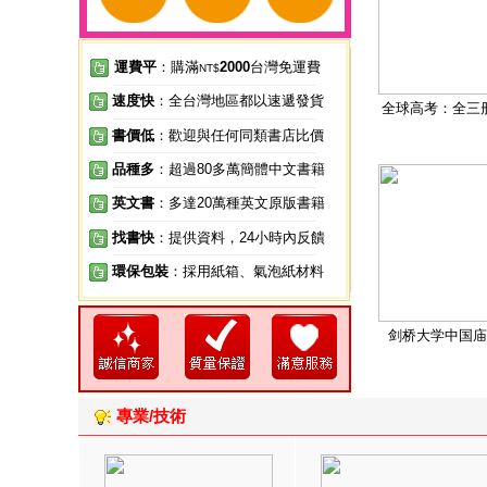
運費平
：購滿
2000
台灣免運費
NT$
速度快
：全台灣地區都以速遞發貨
全球高考：全三
書價低
：歡迎與任何同類書店比價
品種多
：超過80多萬簡體中文書籍
英文書
：多達20萬種英文原版書籍
找書快
：提供資料，24小時內反饋
環保包裝
：採用紙箱、氣泡紙材料
剑桥大学中国庙
專業/技術