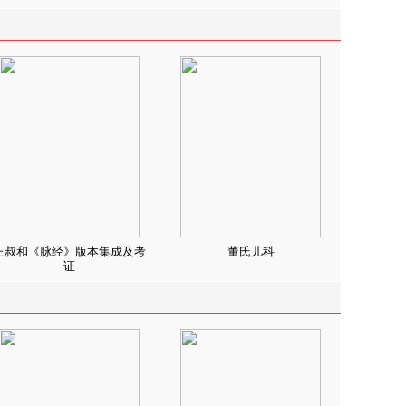
王叔和《脉经》版本集成及考
董氏儿科
证