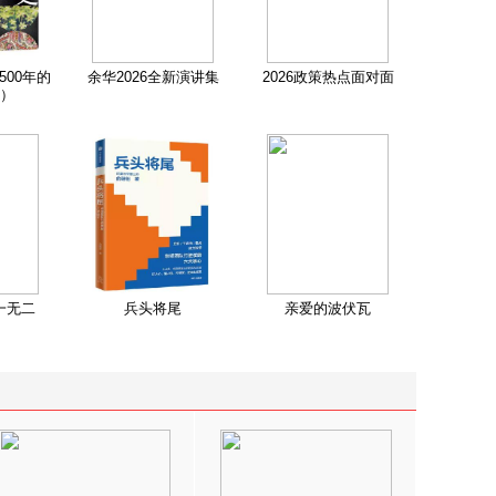
500年的
余华2026全新演讲集
2026政策热点面对面
）
一无二
兵头将尾
亲爱的波伏瓦