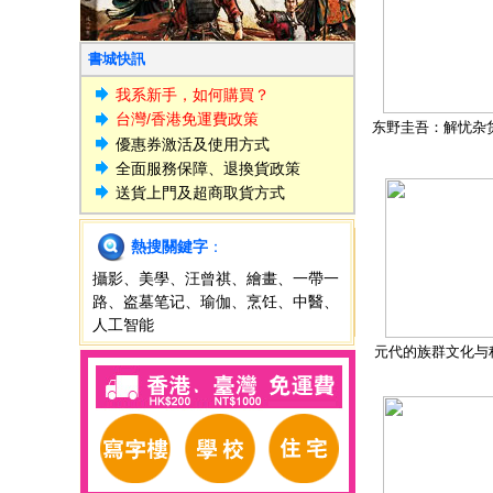
書城快訊
我系新手，如何購買？
台灣/香港免運費政策
东野圭吾：解忧杂
優惠券激活及使用方式
全面服務保障、退換貨政策
送貨上門及超商取貨方式
熱搜關鍵字
：
攝影
、
美學
、
汪曾祺
、
繪畫
、
一帶一
路
、
盗墓笔记
、
瑜伽
、
烹饪
、
中醫
、
人工智能
元代的族群文化与