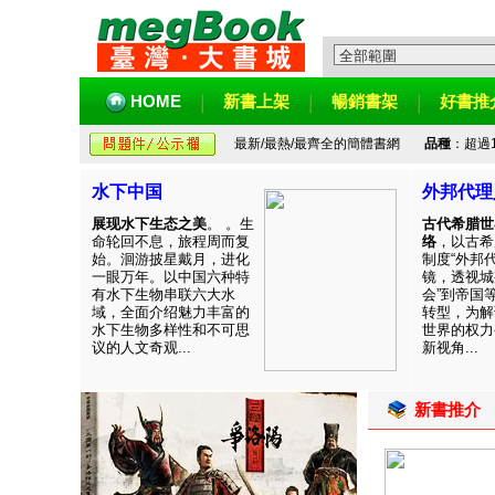
HOME
新書上架
暢銷書架
好書推
最新/最熱/最齊全的簡體書網
品種
：超過
水下中国
外邦代理
展现水下生态之美
。 。生
古代希腊世
命轮回不息，旅程周而复
络
，以古希
始。洄游披星戴月，进化
制度“外邦
一眼万年。以中国六种特
镜，透视城
有水下生物串联六大水
会”到帝国
域，全面介绍魅力丰富的
转型，为解
水下生物多样性和不可思
世界的权力
议的人文奇观...
新视角...
新書推介