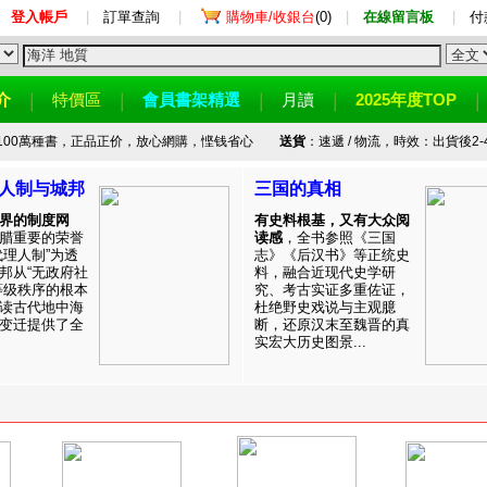
登入帳戶
|
訂單查詢
|
購物車/收銀台
(0)
|
在線留言板
|
付
介
特價區
會員書架精選
月讀
2025年度TOP
100萬種書，正品正价，放心網購，悭钱省心
送貨
：速遞 / 物流，時效：出貨後2-
人制与城邦
三国的真相
界的制度网
有史料根基，又有大众阅
腊重要的荣誉
读感
，全书参照《三国
代理人制”为透
志》《后汉书》等正统史
邦从“无政府社
料，融合近现代史学研
等级秩序的根本
究、考古实证多重佐证，
读古代地中海
杜绝野史戏说与主观臆
变迁提供了全
断，还原汉末至魏晋的真
实宏大历史图景...