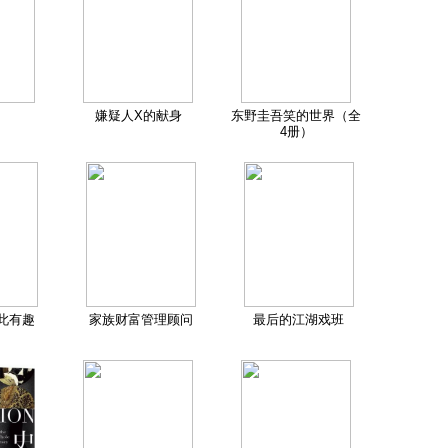
嫌疑人X的献身
东野圭吾笑的世界（全
4册）
此有趣
家族财富管理顾问
最后的江湖戏班