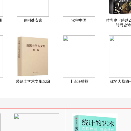
册
在别处安家
汉字中国
时尚史（跨越2
时尚史诗
裘锡圭学术文集续编
十论汪曾祺
你的大脑独