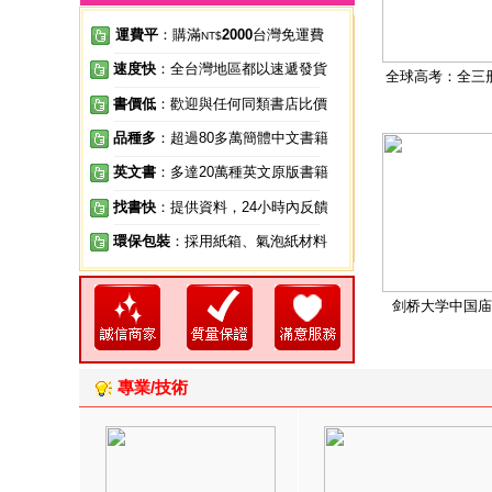
運費平
：購滿
2000
台灣免運費
NT$
速度快
：全台灣地區都以速遞發貨
全球高考：全三
書價低
：歡迎與任何同類書店比價
品種多
：超過80多萬簡體中文書籍
英文書
：多達20萬種英文原版書籍
找書快
：提供資料，24小時內反饋
環保包裝
：採用紙箱、氣泡紙材料
剑桥大学中国庙
專業/技術