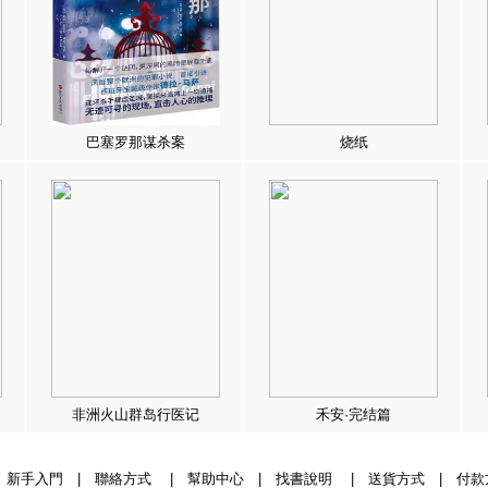
巴塞罗那谋杀案
烧纸
非洲火山群岛行医记
禾安·完结篇
|
新手入門
|
聯絡方式
|
幫助中心
|
找書說明
|
送貨方式
|
付款