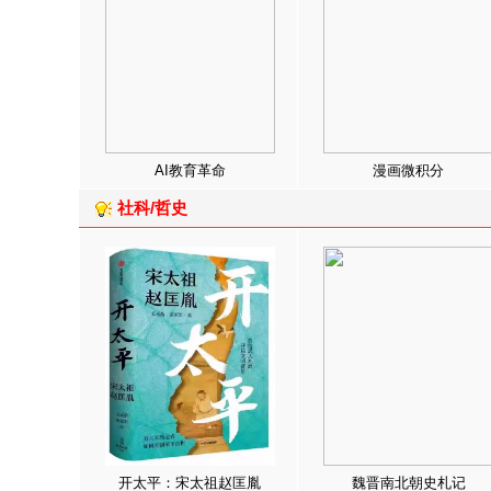
AI教育革命
漫画微积分
社科/哲史
开太平：宋太祖赵匡胤
魏晋南北朝史札记