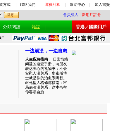
款方式
|
聯絡我們
|
運費計算
|
幫助中心
|
加入書簽
會員登入
新用戶註冊
分類閱讀
雜誌
香港／國際用戶
4日
一边崩溃，一边自愈
人生应急指南
， 日常情绪
问题的速查手册，向朋友
表达关心的礼物书：不会
安慰人没关系，史密斯博
士就是你的治愈系嘴替。
耐死型人格修炼指南：容
易崩溃没关系，这本书帮
你容易自愈...