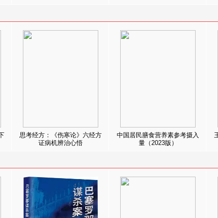
下
思考经方：《伤寒论》六经方
中国居民膳食营养素参考摄入
证病机辨治心悟
量（2023版）