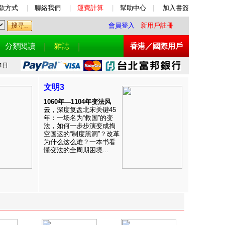
款方式
|
聯絡我們
|
運費計算
|
幫助中心
|
加入書簽
會員登入
新用戶註冊
分類閱讀
雜誌
香港／國際用戶
4日
文明3
1060年—1104年变法风
云
，深度复盘北宋关键45
年：一场名为“救国”的变
法，如何一步步演变成掏
空国运的“制度黑洞”？改革
为什么这么难？一本书看
懂变法的全周期困境...