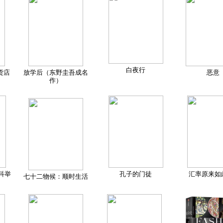
白夜行
货店
放学后（东野圭吾成名
恶意
作）
科举
孔子的门徒
汇率原来如
七十二物候：顺时生活