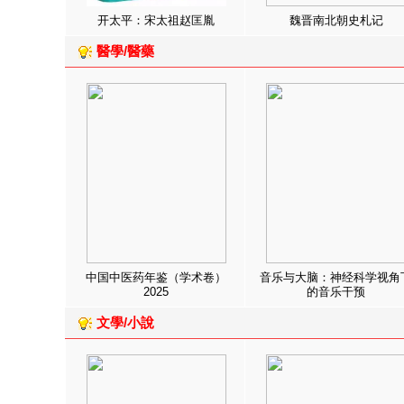
开太平：宋太祖赵匡胤
魏晋南北朝史札记
醫學/醫藥
中国中医药年鉴（学术卷）
音乐与大脑：神经科学视角
2025
的音乐干预
文學/小說