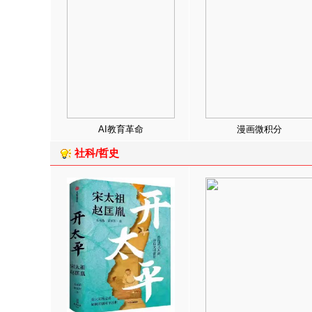
AI教育革命
漫画微积分
社科/哲史