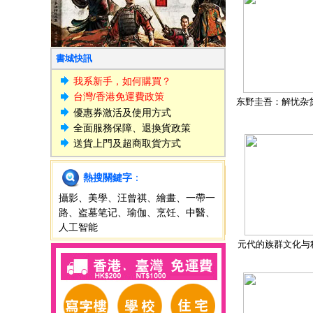
書城快訊
我系新手，如何購買？
台灣/香港免運費政策
东野圭吾：解忧杂
優惠券激活及使用方式
全面服務保障、退換貨政策
送貨上門及超商取貨方式
熱搜關鍵字
：
攝影
、
美學
、
汪曾祺
、
繪畫
、
一帶一
路
、
盗墓笔记
、
瑜伽
、
烹饪
、
中醫
、
人工智能
元代的族群文化与