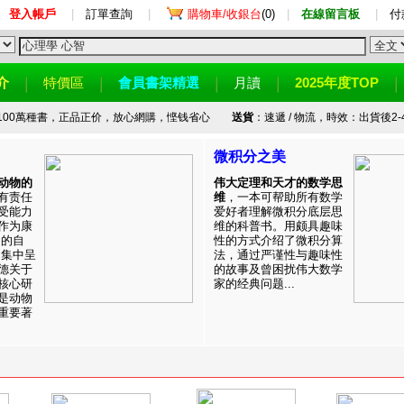
登入帳戶
|
訂單查詢
|
購物車/收銀台
(0)
|
在線留言板
|
付
介
特價區
會員書架精選
月讀
2025年度TOP
100萬種書，正品正价，放心網購，悭钱省心
送貨
：速遞 / 物流，時效：出貨後2-
微积分之美
动物的
伟大定理和天才的数学思
有责任
维
，一本可帮助所有数学
受能力
爱好者理解微积分底层思
作为康
维的科普书。用颇具趣味
目的自
性的方式介绍了微积分算
。集中呈
法，通过严谨性与趣味性
德关于
的故事及曾困扰伟大数学
核心研
家的经典问题...
是动物
重要著