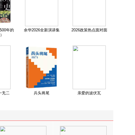
500年的
余华2026全新演讲集
2026政策热点面对面
）
一无二
兵头将尾
亲爱的波伏瓦