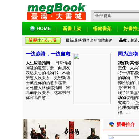
HOME
新書上架
暢銷書架
好書推
最新/最熱/最齊全的簡體書網
品種
：超過
一边崩溃，一边自愈
同为造物
人生应急指南
， 日常情绪
我们对其他
问题的速查手册，向朋友
责任
，人类
表达关心的礼物书：不会
将一切有感
安慰人没关系，史密斯博
的动物，都
士就是你的治愈系嘴替。
德所说的“
耐死型人格修炼指南：容
身”来对待
易崩溃没关系，这本书帮
现了科斯嘉
你容易自愈...
动物议题的
究成果，也
伦理领域的
作。...
新書推介