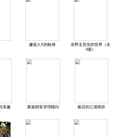
嫌疑人X的献身
东野圭吾笑的世界（全
4册）
此有趣
家族财富管理顾问
最后的江湖戏班