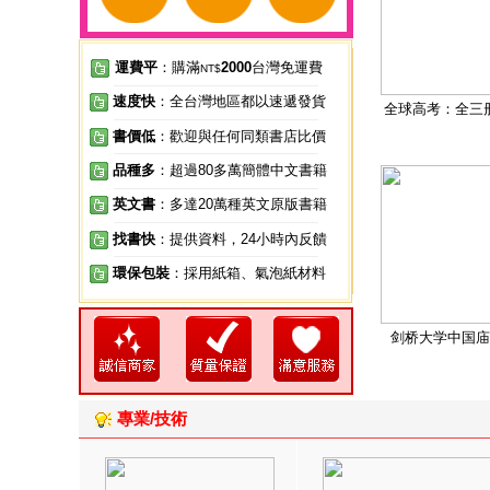
運費平
：購滿
2000
台灣免運費
NT$
速度快
：全台灣地區都以速遞發貨
全球高考：全三
書價低
：歡迎與任何同類書店比價
品種多
：超過80多萬簡體中文書籍
英文書
：多達20萬種英文原版書籍
找書快
：提供資料，24小時內反饋
環保包裝
：採用紙箱、氣泡紙材料
剑桥大学中国庙
專業/技術