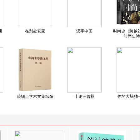
册
在别处安家
汉字中国
时尚史（跨越2
时尚史诗
裘锡圭学术文集续编
十论汪曾祺
你的大脑独