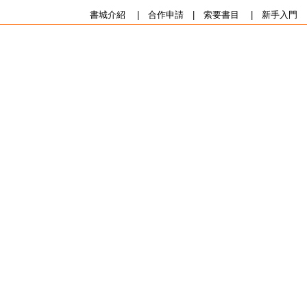
書城介紹
|
合作申請
|
索要書目
|
新手入門