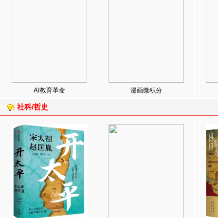
AI教育革命
漫画微积分
社科/哲史