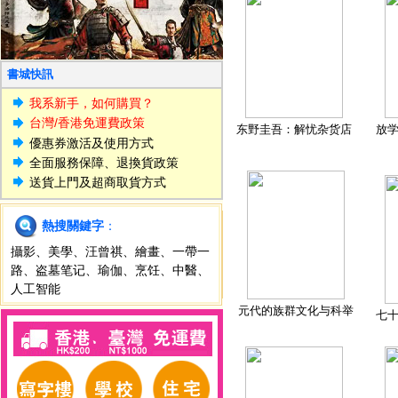
書城快訊
我系新手，如何購買？
台灣/香港免運費政策
东野圭吾：解忧杂货店
放
優惠券激活及使用方式
全面服務保障、退換貨政策
送貨上門及超商取貨方式
熱搜關鍵字
：
攝影
、
美學
、
汪曾祺
、
繪畫
、
一帶一
路
、
盗墓笔记
、
瑜伽
、
烹饪
、
中醫
、
人工智能
元代的族群文化与科举
七