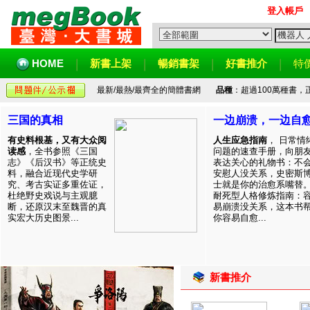
登入帳戶
HOME
新書上架
暢銷書架
好書推介
特
最新/最熱/最齊全的簡體書網
品種
：超過100萬種書
三国的真相
一边崩溃，一边自
有史料根基，又有大众阅
人生应急指南
， 日常情
读感
，全书参照《三国
问题的速查手册，向朋
志》《后汉书》等正统史
表达关心的礼物书：不
料，融合近现代史学研
安慰人没关系，史密斯
究、考古实证多重佐证，
士就是你的治愈系嘴替
杜绝野史戏说与主观臆
耐死型人格修炼指南：
断，还原汉末至魏晋的真
易崩溃没关系，这本书
实宏大历史图景...
你容易自愈...
新書推介