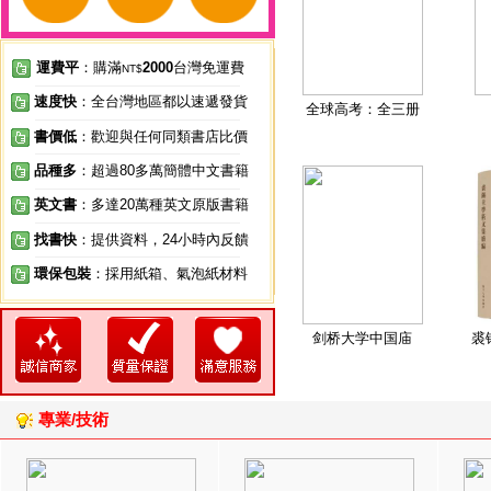
運費平
：購滿
2000
台灣免運費
NT$
速度快
：全台灣地區都以速遞發貨
全球高考：全三册
書價低
：歡迎與任何同類書店比價
品種多
：超過80多萬簡體中文書籍
英文書
：多達20萬種英文原版書籍
找書快
：提供資料，24小時內反饋
環保包裝
：採用紙箱、氣泡紙材料
剑桥大学中国庙
裘
專業/技術