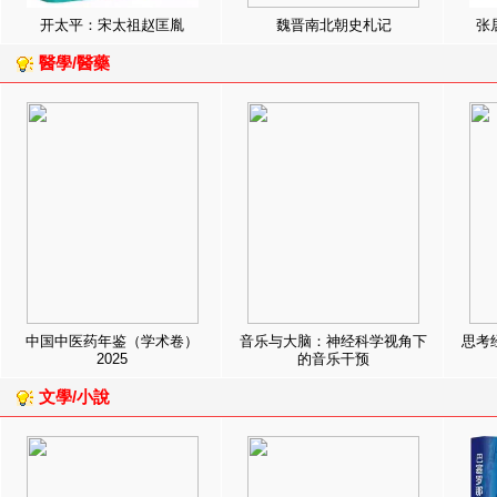
开太平：宋太祖赵匡胤
魏晋南北朝史札记
张
醫學/醫藥
中国中医药年鉴（学术卷）
音乐与大脑：神经科学视角下
思考
2025
的音乐干预
文學/小說