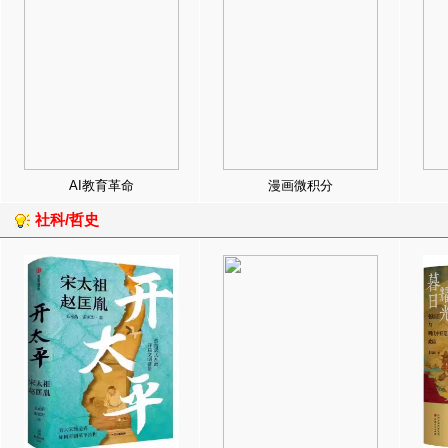
AI教育革命
漫画微积分
社科/哲史