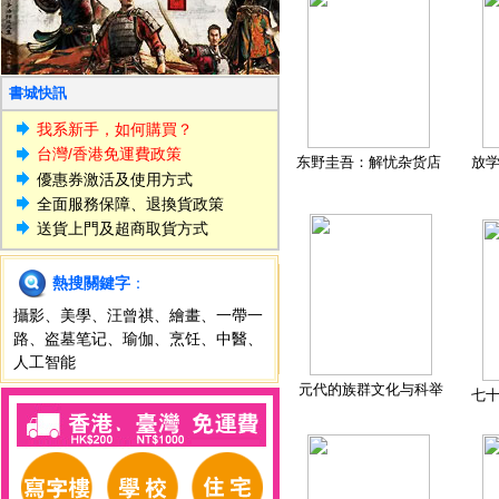
書城快訊
我系新手，如何購買？
台灣/香港免運費政策
东野圭吾：解忧杂货店
放
優惠券激活及使用方式
全面服務保障、退換貨政策
送貨上門及超商取貨方式
熱搜關鍵字
：
攝影
、
美學
、
汪曾祺
、
繪畫
、
一帶一
路
、
盗墓笔记
、
瑜伽
、
烹饪
、
中醫
、
人工智能
元代的族群文化与科举
七