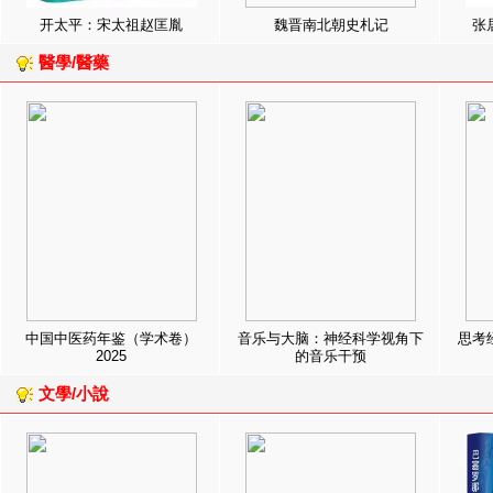
开太平：宋太祖赵匡胤
魏晋南北朝史札记
张
醫學/醫藥
中国中医药年鉴（学术卷）
音乐与大脑：神经科学视角下
思考
2025
的音乐干预
文學/小說