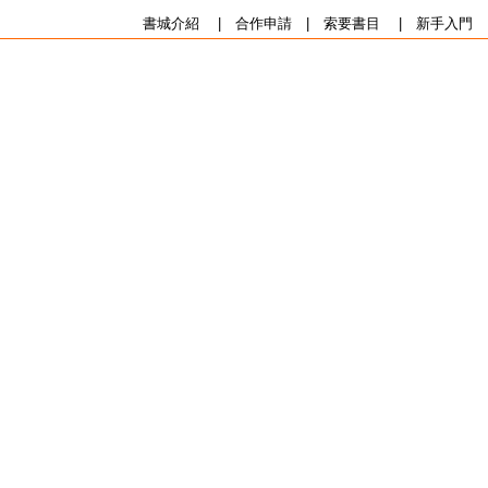
書城介紹
|
合作申請
|
索要書目
|
新手入門