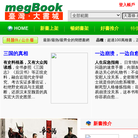
登入帳戶
HOME
新書上架
暢銷書架
好書推介
特
最新/最熱/最齊全的簡體書網
品種
：超過100萬種書
三国的真相
一边崩溃，一边自
有史料根基，又有大众阅
人生应急指南
， 日常情
读感
，全书参照《三国
问题的速查手册，向朋
志》《后汉书》等正统史
表达关心的礼物书：不
料，融合近现代史学研
安慰人没关系，史密斯
究、考古实证多重佐证，
士就是你的治愈系嘴替
杜绝野史戏说与主观臆
耐死型人格修炼指南：
断，还原汉末至魏晋的真
易崩溃没关系，这本书
实宏大历史图景...
你容易自愈...
新書推介