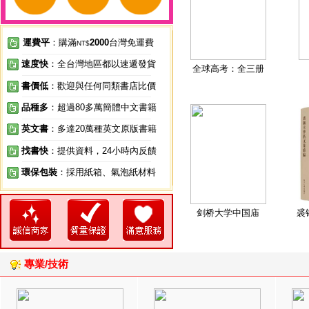
運費平
：購滿
2000
台灣免運費
NT$
速度快
：全台灣地區都以速遞發貨
全球高考：全三册
書價低
：歡迎與任何同類書店比價
品種多
：超過80多萬簡體中文書籍
英文書
：多達20萬種英文原版書籍
找書快
：提供資料，24小時內反饋
環保包裝
：採用紙箱、氣泡紙材料
剑桥大学中国庙
裘
專業/技術