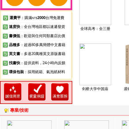
運費平
：購滿
2000
台灣免運費
NT$
速度快
：全台灣地區都以速遞發貨
全球高考：全三册
書價低
：歡迎與任何同類書店比價
品種多
：超過80多萬簡體中文書籍
英文書
：多達20萬種英文原版書籍
找書快
：提供資料，24小時內反饋
環保包裝
：採用紙箱、氣泡紙材料
剑桥大学中国庙
裘
專業/技術