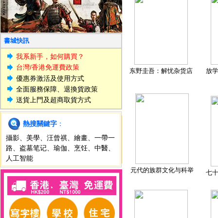
書城快訊
我系新手，如何購買？
台灣/香港免運費政策
东野圭吾：解忧杂货店
放
優惠券激活及使用方式
全面服務保障、退換貨政策
送貨上門及超商取貨方式
熱搜關鍵字
：
攝影
、
美學
、
汪曾祺
、
繪畫
、
一帶一
路
、
盗墓笔记
、
瑜伽
、
烹饪
、
中醫
、
人工智能
元代的族群文化与科举
七