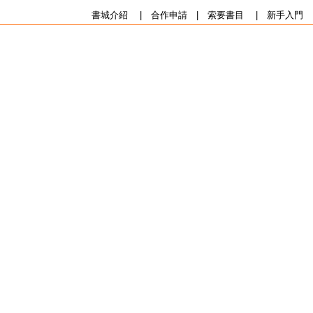
書城介紹
|
合作申請
|
索要書目
|
新手入門