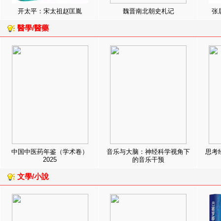
开太平：宋太祖赵匡胤
魏晋南北朝史札记
张
醫學/醫藥
中国中医药年鉴（学术卷）
音乐与大脑：神经科学视角下
思考
2025
的音乐干预
文學/小說