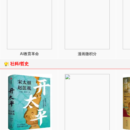
AI教育革命
漫画微积分
社科/哲史