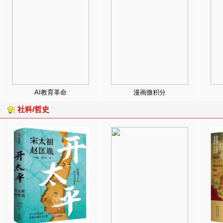
AI教育革命
漫画微积分
社科/哲史