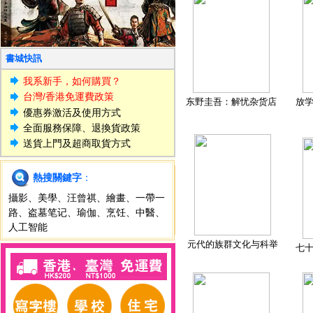
書城快訊
我系新手，如何購買？
台灣/香港免運費政策
东野圭吾：解忧杂货店
放
優惠券激活及使用方式
全面服務保障、退換貨政策
送貨上門及超商取貨方式
熱搜關鍵字
：
攝影
、
美學
、
汪曾祺
、
繪畫
、
一帶一
路
、
盗墓笔记
、
瑜伽
、
烹饪
、
中醫
、
人工智能
元代的族群文化与科举
七