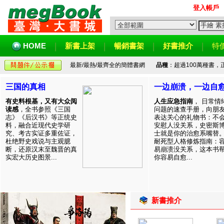
登入帳戶
HOME
新書上架
暢銷書架
好書推介
特
最新/最熱/最齊全的簡體書網
品種
：超過100萬種書
三国的真相
一边崩溃，一边自
有史料根基，又有大众阅
人生应急指南
， 日常情
读感
，全书参照《三国
问题的速查手册，向朋
志》《后汉书》等正统史
表达关心的礼物书：不
料，融合近现代史学研
安慰人没关系，史密斯
究、考古实证多重佐证，
士就是你的治愈系嘴替
杜绝野史戏说与主观臆
耐死型人格修炼指南：
断，还原汉末至魏晋的真
易崩溃没关系，这本书
实宏大历史图景...
你容易自愈...
新書推介