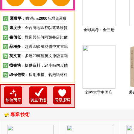
運費平
：購滿
2000
台灣免運費
NT$
速度快
：全台灣地區都以速遞發貨
全球高考：全三册
書價低
：歡迎與任何同類書店比價
品種多
：超過80多萬簡體中文書籍
英文書
：多達20萬種英文原版書籍
找書快
：提供資料，24小時內反饋
環保包裝
：採用紙箱、氣泡紙材料
剑桥大学中国庙
裘
專業/技術