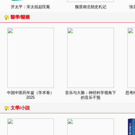
开太平：宋太祖赵匡胤
魏晋南北朝史札记
张
醫學/醫藥
中国中医药年鉴（学术卷）
音乐与大脑：神经科学视角下
思考
2025
的音乐干预
文學/小說