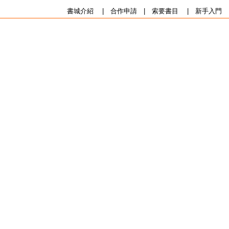
書城介紹
|
合作申請
|
索要書目
|
新手入門