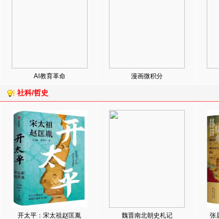
AI教育革命
漫画微积分
社科/哲史
开太平：宋太祖赵匡胤
魏晋南北朝史札记
张