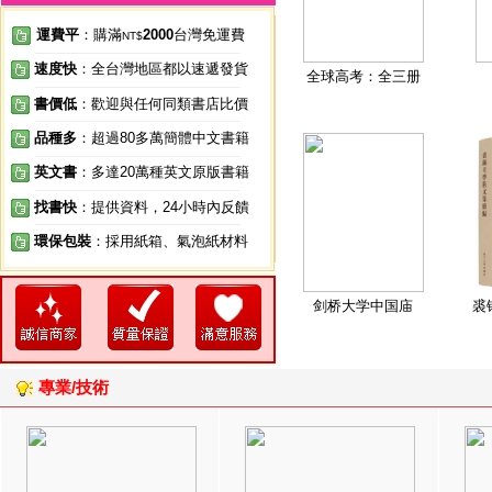
運費平
：購滿
2000
台灣免運費
NT$
速度快
：全台灣地區都以速遞發貨
全球高考：全三册
書價低
：歡迎與任何同類書店比價
品種多
：超過80多萬簡體中文書籍
英文書
：多達20萬種英文原版書籍
找書快
：提供資料，24小時內反饋
環保包裝
：採用紙箱、氣泡紙材料
剑桥大学中国庙
裘
專業/技術