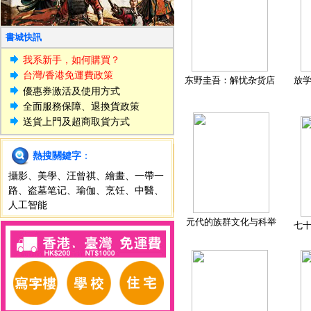
書城快訊
我系新手，如何購買？
台灣/香港免運費政策
东野圭吾：解忧杂货店
放
優惠券激活及使用方式
全面服務保障、退換貨政策
送貨上門及超商取貨方式
熱搜關鍵字
：
攝影
、
美學
、
汪曾祺
、
繪畫
、
一帶一
路
、
盗墓笔记
、
瑜伽
、
烹饪
、
中醫
、
人工智能
元代的族群文化与科举
七