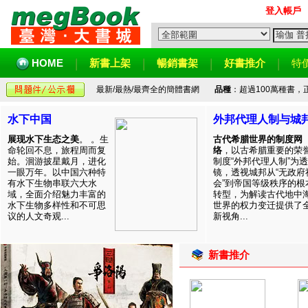
登入帳戶
HOME
新書上架
暢銷書架
好書推介
特
最新/最熱/最齊全的簡體書網
品種
：超過100萬種書
水下中国
外邦代理人制与城
展现水下生态之美
。 。生
古代希腊世界的制度网
命轮回不息，旅程周而复
络
，以古希腊重要的荣
始。洄游披星戴月，进化
制度“外邦代理人制”为透
一眼万年。以中国六种特
镜，透视城邦从“无政府
有水下生物串联六大水
会”到帝国等级秩序的根
域，全面介绍魅力丰富的
转型，为解读古代地中
水下生物多样性和不可思
世界的权力变迁提供了
议的人文奇观...
新视角...
新書推介