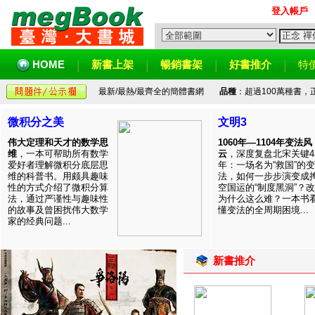
登入帳戶
HOME
新書上架
暢銷書架
好書推介
特
最新/最熱/最齊全的簡體書網
品種
：超過100萬種書
微积分之美
文明3
伟大定理和天才的数学思
1060年—1104年变法风
维
，一本可帮助所有数学
云
，深度复盘北宋关键4
爱好者理解微积分底层思
年：一场名为“救国”的变
维的科普书。用颇具趣味
法，如何一步步演变成
性的方式介绍了微积分算
空国运的“制度黑洞”？
法，通过严谨性与趣味性
为什么这么难？一本书
的故事及曾困扰伟大数学
懂变法的全周期困境...
家的经典问题...
新書推介