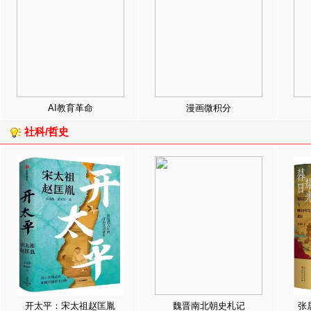
AI教育革命
漫画微积分
社科/哲史
开太平：宋太祖赵匡胤
魏晋南北朝史札记
张