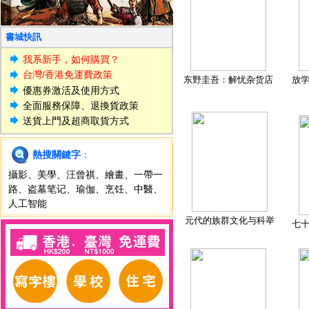
書城快訊
我系新手，如何購買？
台灣/香港免運費政策
东野圭吾：解忧杂货店
放
優惠券激活及使用方式
全面服務保障、退換貨政策
送貨上門及超商取貨方式
熱搜關鍵字
：
攝影
、
美學
、
汪曾祺
、
繪畫
、
一帶一
路
、
盗墓笔记
、
瑜伽
、
烹饪
、
中醫
、
人工智能
元代的族群文化与科举
七