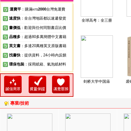
運費平
：購滿
2000
台灣免運費
NT$
速度快
：全台灣地區都以速遞發貨
全球高考：全三册
書價低
：歡迎與任何同類書店比價
品種多
：超過80多萬簡體中文書籍
英文書
：多達20萬種英文原版書籍
找書快
：提供資料，24小時內反饋
環保包裝
：採用紙箱、氣泡紙材料
剑桥大学中国庙
裘
專業/技術