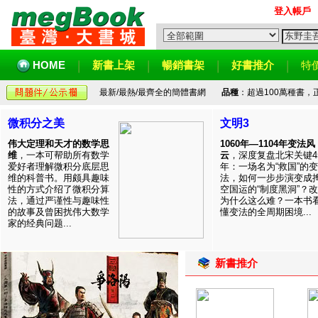
登入帳戶
HOME
新書上架
暢銷書架
好書推介
特
最新/最熱/最齊全的簡體書網
品種
：超過100萬種書
微积分之美
文明3
伟大定理和天才的数学思
1060年—1104年变法风
维
，一本可帮助所有数学
云
，深度复盘北宋关键4
爱好者理解微积分底层思
年：一场名为“救国”的变
维的科普书。用颇具趣味
法，如何一步步演变成
性的方式介绍了微积分算
空国运的“制度黑洞”？
法，通过严谨性与趣味性
为什么这么难？一本书
的故事及曾困扰伟大数学
懂变法的全周期困境...
家的经典问题...
新書推介