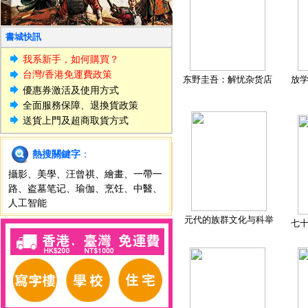
書城快訊
我系新手，如何購買？
台灣/香港免運費政策
东野圭吾：解忧杂货店
放
優惠券激活及使用方式
全面服務保障、退換貨政策
送貨上門及超商取貨方式
熱搜關鍵字
：
攝影
、
美學
、
汪曾祺
、
繪畫
、
一帶一
路
、
盗墓笔记
、
瑜伽
、
烹饪
、
中醫
、
人工智能
元代的族群文化与科举
七