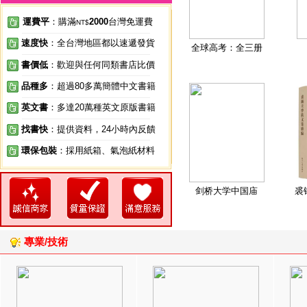
運費平
：購滿
2000
台灣免運費
NT$
速度快
：全台灣地區都以速遞發貨
全球高考：全三册
書價低
：歡迎與任何同類書店比價
品種多
：超過80多萬簡體中文書籍
英文書
：多達20萬種英文原版書籍
找書快
：提供資料，24小時內反饋
環保包裝
：採用紙箱、氣泡紙材料
剑桥大学中国庙
裘
專業/技術