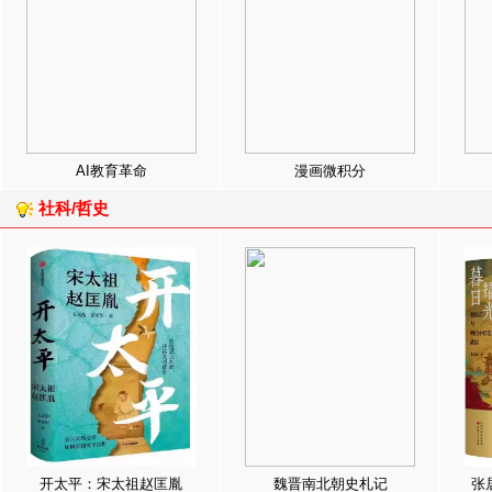
AI教育革命
漫画微积分
社科/哲史
开太平：宋太祖赵匡胤
魏晋南北朝史札记
张