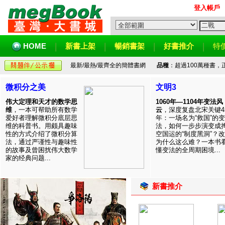
登入帳戶
HOME
新書上架
暢銷書架
好書推介
特
最新/最熱/最齊全的簡體書網
品種
：超過100萬種書
微积分之美
文明3
伟大定理和天才的数学思
1060年—1104年变法风
维
，一本可帮助所有数学
云
，深度复盘北宋关键4
爱好者理解微积分底层思
年：一场名为“救国”的变
维的科普书。用颇具趣味
法，如何一步步演变成
性的方式介绍了微积分算
空国运的“制度黑洞”？
法，通过严谨性与趣味性
为什么这么难？一本书
的故事及曾困扰伟大数学
懂变法的全周期困境...
家的经典问题...
新書推介