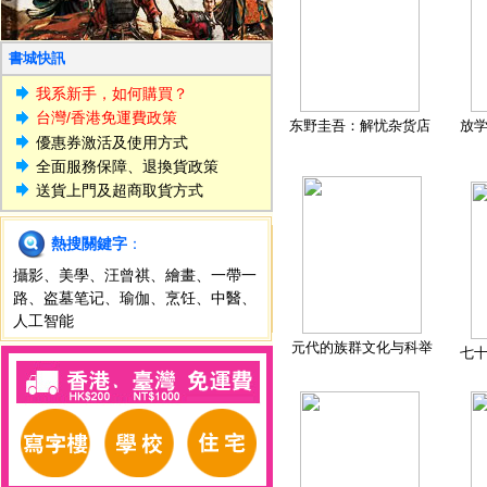
書城快訊
我系新手，如何購買？
台灣/香港免運費政策
东野圭吾：解忧杂货店
放
優惠券激活及使用方式
全面服務保障、退換貨政策
送貨上門及超商取貨方式
熱搜關鍵字
：
攝影
、
美學
、
汪曾祺
、
繪畫
、
一帶一
路
、
盗墓笔记
、
瑜伽
、
烹饪
、
中醫
、
人工智能
元代的族群文化与科举
七