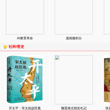
AI教育革命
漫画微积分
社科/哲史
开太平：宋太祖赵匡胤
魏晋南北朝史札记
张