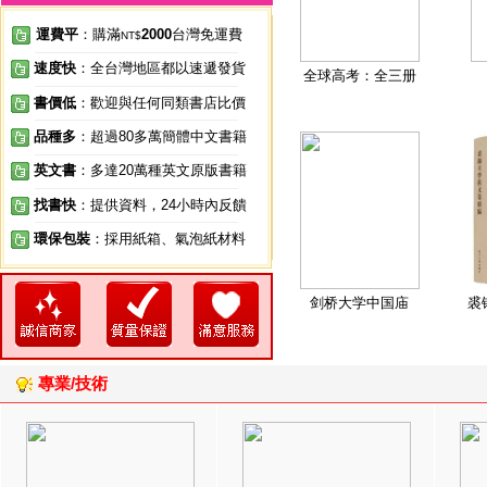
運費平
：購滿
2000
台灣免運費
NT$
速度快
：全台灣地區都以速遞發貨
全球高考：全三册
書價低
：歡迎與任何同類書店比價
品種多
：超過80多萬簡體中文書籍
英文書
：多達20萬種英文原版書籍
找書快
：提供資料，24小時內反饋
環保包裝
：採用紙箱、氣泡紙材料
剑桥大学中国庙
裘
專業/技術