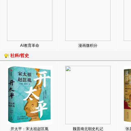
AI教育革命
漫画微积分
社科/哲史
开太平：宋太祖赵匡胤
魏晋南北朝史札记
张