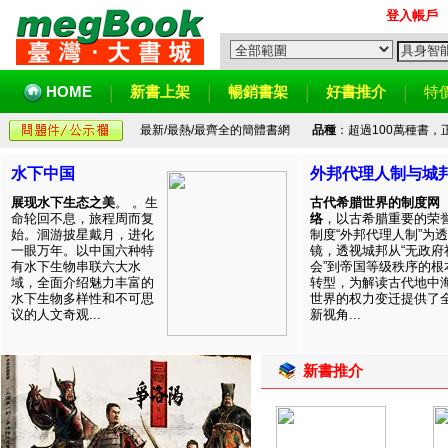
登入帳戶
HOME
新書上架
暢銷書架
好書推介
特
最新/最熱/最齊全的簡體書網
品種
：超過100萬種書
水下中国
外邦代理人制与城
展现水下生态之美
。 。生
古代希腊世界的制度网
命轮回不息，旅程周而复
络
，以古希腊重要的荣
始。洄游披星戴月，进化
制度“外邦代理人制”为透
一眼万年。以中国六种特
镜，透视城邦从“无政府
有水下生物串联六大水
会”到帝国等级秩序的根
域，全面介绍魅力丰富的
转型，为解读古代地中
水下生物多样性和不可思
世界的权力变迁提供了
议的人文奇观...
新视角...
新書推介