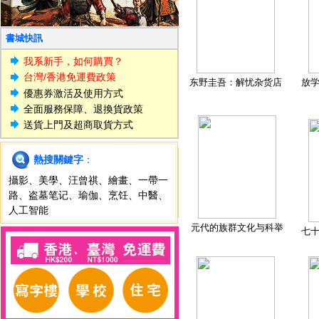
書城快訊
我系新手，如何購買？
台灣/香港免運費政策
东野圭吾：解忧杂货店
放
優惠券激活及使用方式
全面服務保障、退換貨政策
送貨上門及超商取貨方式
熱搜關鍵字
：
攝影
、
美學
、
汪曾祺
、
繪畫
、
一帶一
路
、
盗墓笔记
、
瑜伽
、
烹饪
、
中醫
、
人工智能
元代的族群文化与科举
七