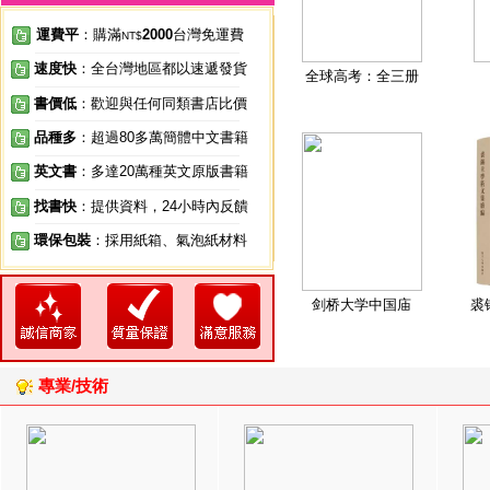
運費平
：購滿
2000
台灣免運費
NT$
速度快
：全台灣地區都以速遞發貨
全球高考：全三册
書價低
：歡迎與任何同類書店比價
品種多
：超過80多萬簡體中文書籍
英文書
：多達20萬種英文原版書籍
找書快
：提供資料，24小時內反饋
環保包裝
：採用紙箱、氣泡紙材料
剑桥大学中国庙
裘
專業/技術