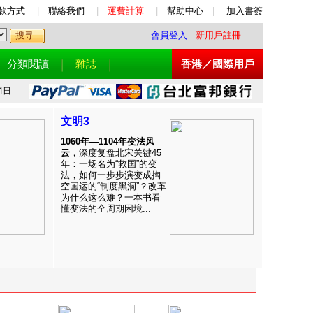
款方式
|
聯絡我們
|
運費計算
|
幫助中心
|
加入書簽
會員登入
新用戶註冊
分類閱讀
雜誌
香港／國際用戶
4日
文明3
1060年—1104年变法风
云
，深度复盘北宋关键45
年：一场名为“救国”的变
法，如何一步步演变成掏
空国运的“制度黑洞”？改革
为什么这么难？一本书看
懂变法的全周期困境...