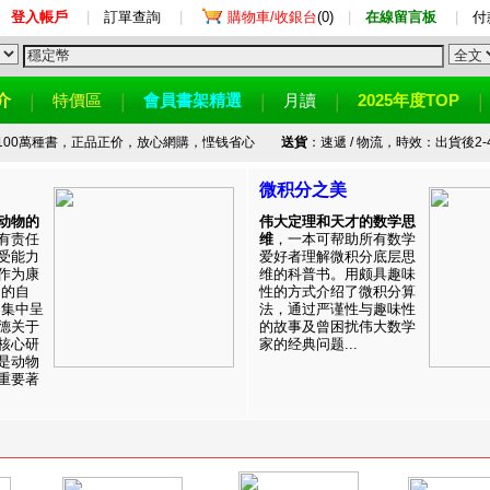
登入帳戶
|
訂單查詢
|
購物車/收銀台
(0)
|
在線留言板
|
付
介
特價區
會員書架精選
月讀
2025年度TOP
100萬種書，正品正价，放心網購，悭钱省心
送貨
：速遞 / 物流，時效：出貨後2-
微积分之美
动物的
伟大定理和天才的数学思
有责任
维
，一本可帮助所有数学
受能力
爱好者理解微积分底层思
作为康
维的科普书。用颇具趣味
目的自
性的方式介绍了微积分算
。集中呈
法，通过严谨性与趣味性
德关于
的故事及曾困扰伟大数学
核心研
家的经典问题...
是动物
重要著