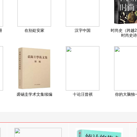
册
在别处安家
汉字中国
时尚史（跨越2
时尚史诗
裘锡圭学术文集续编
十论汪曾祺
你的大脑独