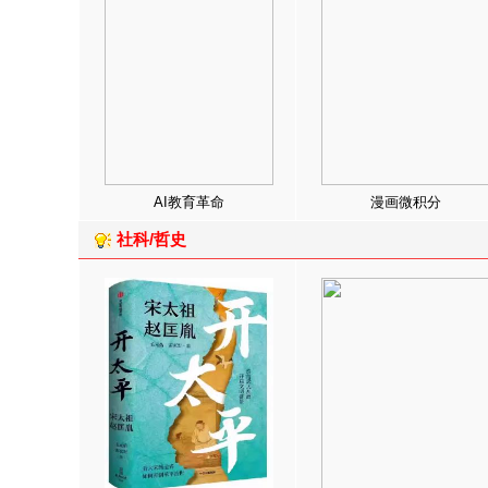
AI教育革命
漫画微积分
社科/哲史