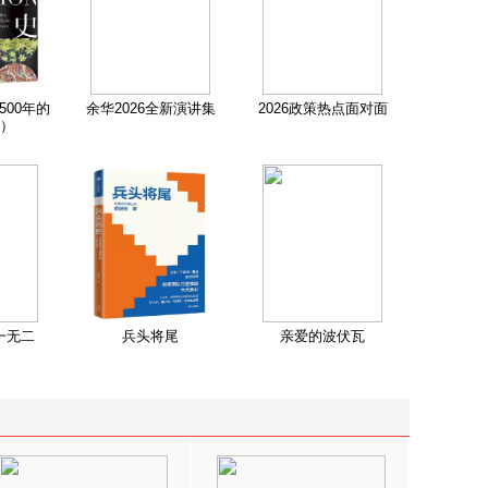
500年的
余华2026全新演讲集
2026政策热点面对面
）
一无二
兵头将尾
亲爱的波伏瓦