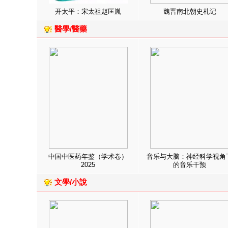
开太平：宋太祖赵匡胤
魏晋南北朝史札记
醫學/醫藥
中国中医药年鉴（学术卷）
音乐与大脑：神经科学视角
2025
的音乐干预
文學/小說