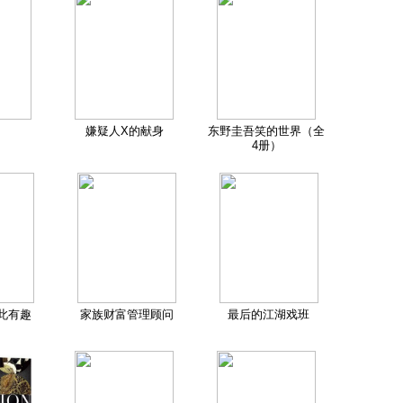
嫌疑人X的献身
东野圭吾笑的世界（全
4册）
此有趣
家族财富管理顾问
最后的江湖戏班