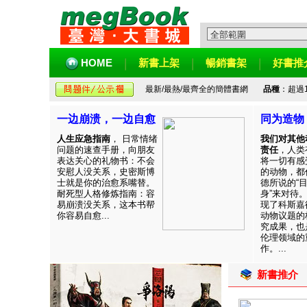
HOME
新書上架
暢銷書架
好書推
最新/最熱/最齊全的簡體書網
品種
：超過
一边崩溃，一边自愈
同为造物
人生应急指南
， 日常情绪
我们对其他
问题的速查手册，向朋友
责任
，人类
表达关心的礼物书：不会
将一切有感
安慰人没关系，史密斯博
的动物，都
士就是你的治愈系嘴替。
德所说的“
耐死型人格修炼指南：容
身”来对待
易崩溃没关系，这本书帮
现了科斯嘉
你容易自愈...
动物议题的
究成果，也
伦理领域的
作。...
新書推介