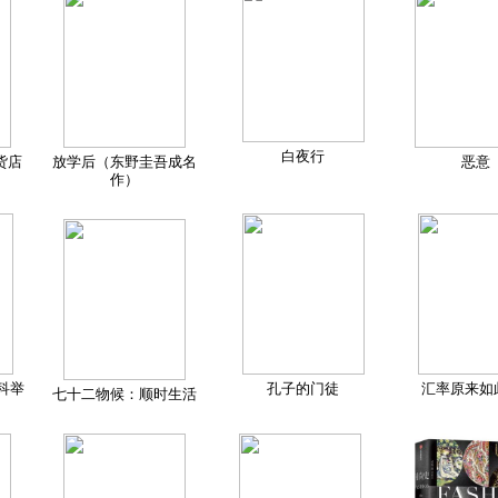
白夜行
货店
放学后（东野圭吾成名
恶意
作）
科举
孔子的门徒
汇率原来如
七十二物候：顺时生活