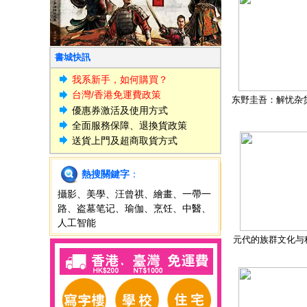
書城快訊
我系新手，如何購買？
台灣/香港免運費政策
东野圭吾：解忧杂
優惠券激活及使用方式
全面服務保障、退換貨政策
送貨上門及超商取貨方式
熱搜關鍵字
：
攝影
、
美學
、
汪曾祺
、
繪畫
、
一帶一
路
、
盗墓笔记
、
瑜伽
、
烹饪
、
中醫
、
人工智能
元代的族群文化与