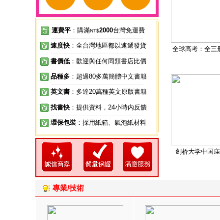
運費平
：購滿
2000
台灣免運費
NT$
速度快
：全台灣地區都以速遞發貨
全球高考：全三
書價低
：歡迎與任何同類書店比價
品種多
：超過80多萬簡體中文書籍
英文書
：多達20萬種英文原版書籍
找書快
：提供資料，24小時內反饋
環保包裝
：採用紙箱、氣泡紙材料
剑桥大学中国庙
專業/技術