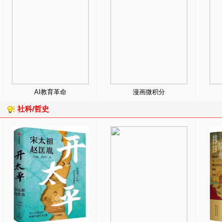
AI教育革命
漫画微积分
社科/哲史