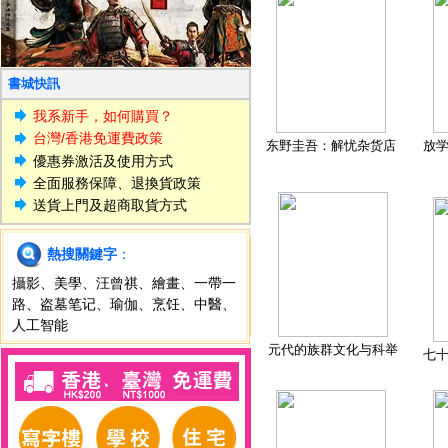
書城快訊
我系新手，如何購買？
台灣/香港免運費政策
东野圭吾：解忧杂货店
放
優惠券激活及使用方式
全面服務保障、退換貨政策
送貨上門及超商取貨方式
熱搜關鍵字
：
攝影
、
美學
、
汪曾祺
、
繪畫
、
一帶一
路
、
盗墓笔记
、
瑜伽
、
烹饪
、
中醫
、
人工智能
元代的族群文化与科举
七