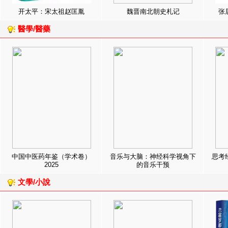
开太平：宋太祖赵匡胤
魏晋南北朝史札记
张
醫學/醫藥
中国中医药年鉴（学术卷）
音乐与大脑：神经科学视角下
思考
2025
的音乐干预
文學/小說