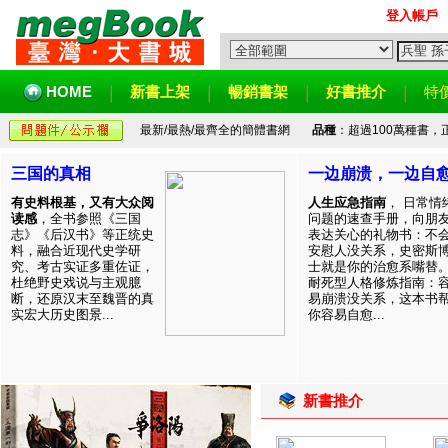
登入帳戶
HOME
新書上架
暢銷書架
好書推介
特
最新/最熱/最齊全的簡體書網
品種
：超過100萬種書
三国的真相
一边崩溃，一边自
有史料根基，又有大众阅
人生应急指南
， 日常情
读感
，全书参照《三国
问题的速查手册，向朋
志》《后汉书》等正统史
表达关心的礼物书：不
料，融合近现代史学研
安慰人没关系，史密斯
究、考古实证多重佐证，
士就是你的治愈系嘴替
杜绝野史戏说与主观臆
耐死型人格修炼指南：
断，还原汉末至魏晋的真
易崩溃没关系，这本书
实宏大历史图景...
你容易自愈...
新書推介