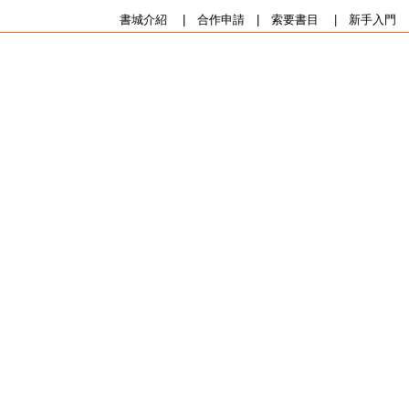
書城介紹
|
合作申請
|
索要書目
|
新手入門