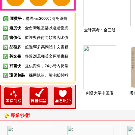
運費平
：購滿
2000
台灣免運費
NT$
速度快
：全台灣地區都以速遞發貨
全球高考：全三册
書價低
：歡迎與任何同類書店比價
品種多
：超過80多萬簡體中文書籍
英文書
：多達20萬種英文原版書籍
找書快
：提供資料，24小時內反饋
環保包裝
：採用紙箱、氣泡紙材料
剑桥大学中国庙
裘
專業/技術