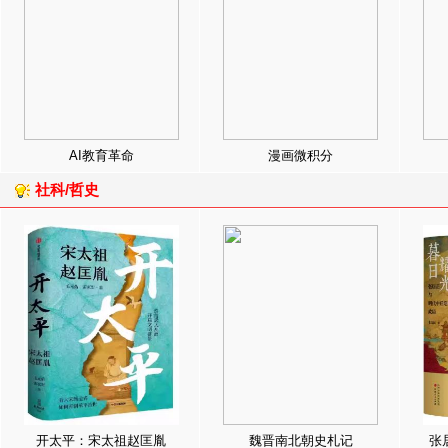
AI教育革命
漫画微积分
社科/哲史
开太平：宋太祖赵匡胤
魏晋南北朝史札记
张