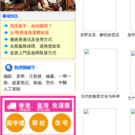
書城快訊
我系新手，如何購買？
台灣/香港免運費政策
东野圭吾：解忧杂货店
放
優惠券激活及使用方式
全面服務保障、退換貨政策
送貨上門及超商取貨方式
熱搜關鍵字
：
攝影
、
美學
、
汪曾祺
、
繪畫
、
一帶一
路
、
盗墓笔记
、
瑜伽
、
烹饪
、
中醫
、
人工智能
元代的族群文化与科举
七