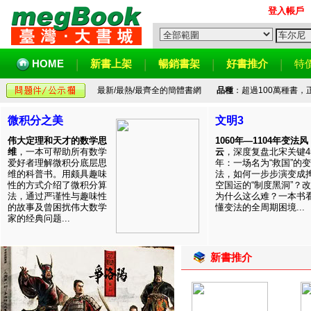
登入帳戶
HOME
新書上架
暢銷書架
好書推介
特
最新/最熱/最齊全的簡體書網
品種
：超過100萬種書
微积分之美
文明3
伟大定理和天才的数学思
1060年—1104年变法风
维
，一本可帮助所有数学
云
，深度复盘北宋关键4
爱好者理解微积分底层思
年：一场名为“救国”的变
维的科普书。用颇具趣味
法，如何一步步演变成
性的方式介绍了微积分算
空国运的“制度黑洞”？
法，通过严谨性与趣味性
为什么这么难？一本书
的故事及曾困扰伟大数学
懂变法的全周期困境...
家的经典问题...
新書推介