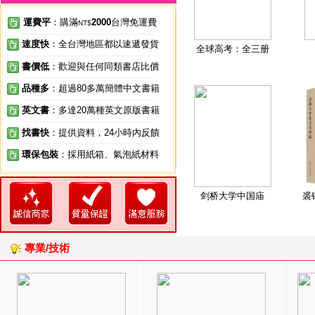
運費平
：購滿
2000
台灣免運費
NT$
速度快
：全台灣地區都以速遞發貨
全球高考：全三册
書價低
：歡迎與任何同類書店比價
品種多
：超過80多萬簡體中文書籍
英文書
：多達20萬種英文原版書籍
找書快
：提供資料，24小時內反饋
環保包裝
：採用紙箱、氣泡紙材料
剑桥大学中国庙
裘
專業/技術