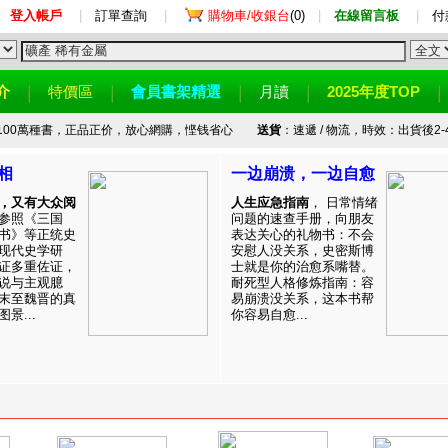
登入帳戶
|
訂單查詢
|
購物車/收銀台
(0)
|
在線留言板
|
付
介
特價區
會員書架精選
月讀
2025年度TOP
100萬種書，正品正价，放心網購，悭钱省心
送貨
：速遞 / 物流，時效：出貨後2-
相
一边崩溃，一边自愈
，又有大众阅
人生应急指南
， 日常情绪
参照《三国
问题的速查手册，向朋友
书》等正统史
表达关心的礼物书：不会
现代史学研
安慰人没关系，史密斯博
证多重佐证，
士就是你的治愈系嘴替。
说与主观臆
耐死型人格修炼指南：容
末至魏晋的真
易崩溃没关系，这本书帮
景...
你容易自愈...