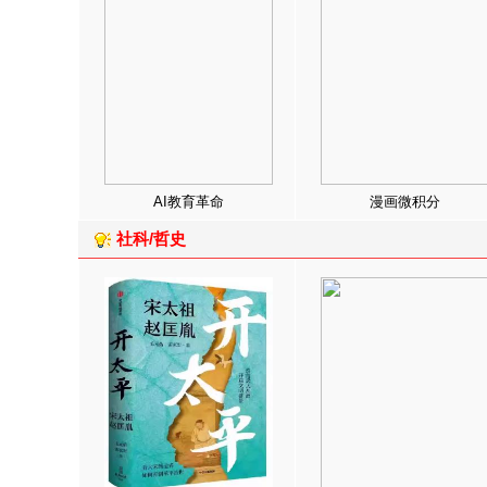
AI教育革命
漫画微积分
社科/哲史