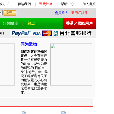
款方式
|
聯絡我們
|
運費計算
|
幫助中心
|
加入書簽
會員登入
新用戶註冊
分類閱讀
雜誌
香港／國際用戶
4日
同为造物
我们对其他动物的
责任
，人类有责任
将一切有感受能力
的动物，都作为康
德所说的“目的自
身”来对待。集中呈
现了科斯嘉德关于
动物议题的核心研
究成果，也是动物
伦理领域的重要著
作。...