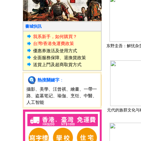
書城快訊
我系新手，如何購買？
台灣/香港免運費政策
东野圭吾：解忧杂
優惠券激活及使用方式
全面服務保障、退換貨政策
送貨上門及超商取貨方式
熱搜關鍵字
：
攝影
、
美學
、
汪曾祺
、
繪畫
、
一帶一
路
、
盗墓笔记
、
瑜伽
、
烹饪
、
中醫
、
人工智能
元代的族群文化与