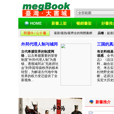
HOME
新書上架
暢銷書架
好書推
最新/最熱/最齊全的簡體書網
品種
：超過
外邦代理人制与城邦
三国的真
古代希腊世界的制度网
有史料根基
络
，以古希腊重要的荣誉
读感
，全书
制度“外邦代理人制”为透
志》《后汉
镜，透视城邦从“无政府社
料，融合近
会”到帝国等级秩序的根本
究、考古实
转型，为解读古代地中海
杜绝野史戏
世界的权力变迁提供了全
断，还原汉
新视角...
实宏大历史图
新書推介