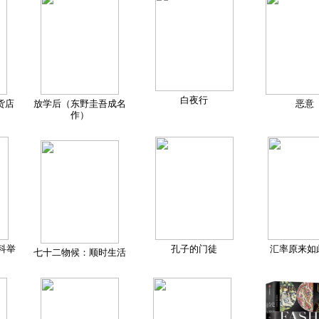
白夜行
货店
放学后（东野圭吾成名
恶意
作）
科举
孔子的门徒
汇率原来如
七十二物候：顺时生活