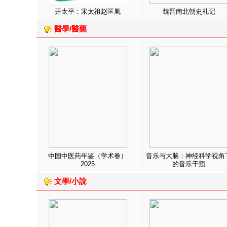
开太平：宋太祖赵匡胤
魏晋南北朝史札记
醫學/醫藥
中国中医药年鉴（学术卷）
音乐与大脑：神经科学视角
2025
的音乐干预
文學/小說