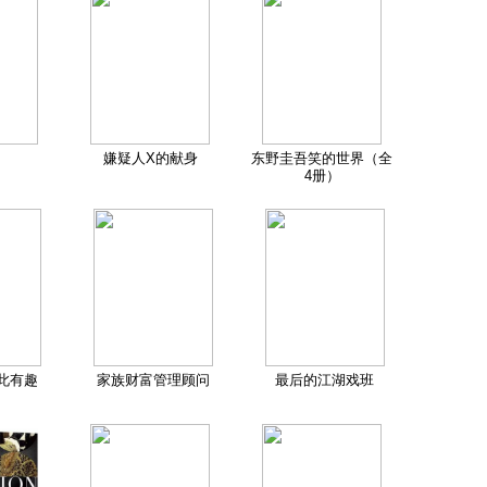
嫌疑人X的献身
东野圭吾笑的世界（全
4册）
此有趣
家族财富管理顾问
最后的江湖戏班