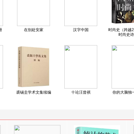
册
在别处安家
汉字中国
时尚史（跨越2
时尚史诗
裘锡圭学术文集续编
十论汪曾祺
你的大脑独