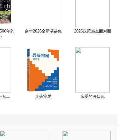
500年的
余华2026全新演讲集
2026政策热点面对面
）
一无二
兵头将尾
亲爱的波伏瓦