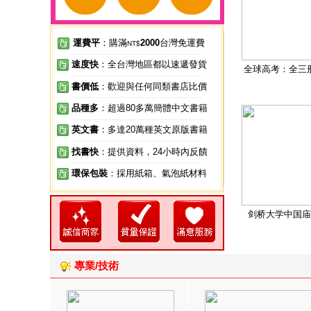
運費平
：購滿
2000
台灣免運費
NT$
速度快
：全台灣地區都以速遞發貨
全球高考：全三
書價低
：歡迎與任何同類書店比價
品種多
：超過80多萬簡體中文書籍
英文書
：多達20萬種英文原版書籍
找書快
：提供資料，24小時內反饋
環保包裝
：採用紙箱、氣泡紙材料
剑桥大学中国庙
專業/技術