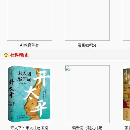
AI教育革命
漫画微积分
社科/哲史
开太平：宋太祖赵匡胤
魏晋南北朝史札记
张