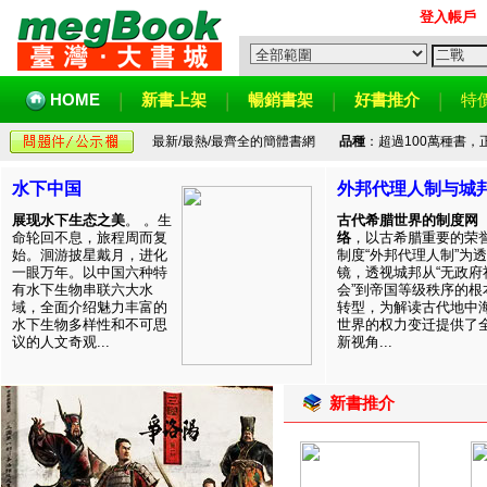
登入帳戶
HOME
新書上架
暢銷書架
好書推介
特
最新/最熱/最齊全的簡體書網
品種
：超過100萬種書
水下中国
外邦代理人制与城
展现水下生态之美
。 。生
古代希腊世界的制度网
命轮回不息，旅程周而复
络
，以古希腊重要的荣
始。洄游披星戴月，进化
制度“外邦代理人制”为透
一眼万年。以中国六种特
镜，透视城邦从“无政府
有水下生物串联六大水
会”到帝国等级秩序的根
域，全面介绍魅力丰富的
转型，为解读古代地中
水下生物多样性和不可思
世界的权力变迁提供了
议的人文奇观...
新视角...
新書推介