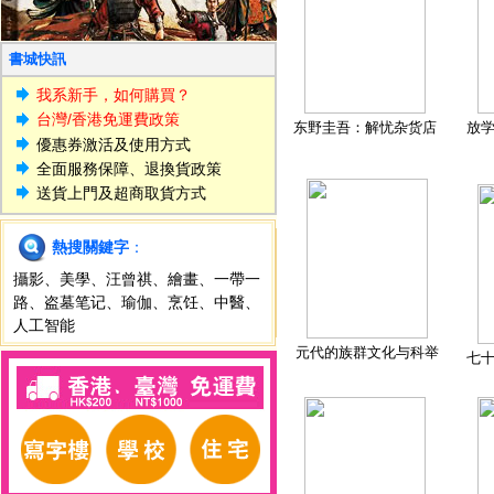
書城快訊
我系新手，如何購買？
台灣/香港免運費政策
东野圭吾：解忧杂货店
放
優惠券激活及使用方式
全面服務保障、退換貨政策
送貨上門及超商取貨方式
熱搜關鍵字
：
攝影
、
美學
、
汪曾祺
、
繪畫
、
一帶一
路
、
盗墓笔记
、
瑜伽
、
烹饪
、
中醫
、
人工智能
元代的族群文化与科举
七