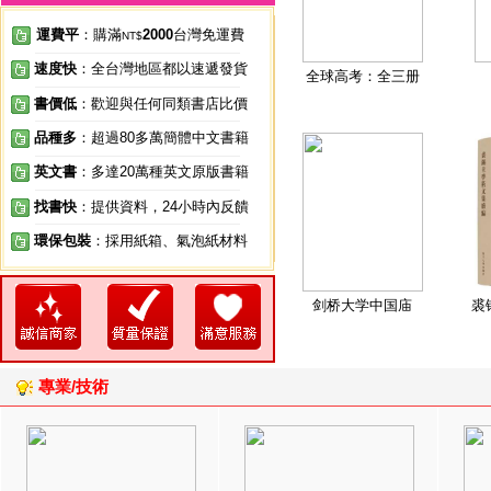
運費平
：購滿
2000
台灣免運費
NT$
速度快
：全台灣地區都以速遞發貨
全球高考：全三册
書價低
：歡迎與任何同類書店比價
品種多
：超過80多萬簡體中文書籍
英文書
：多達20萬種英文原版書籍
找書快
：提供資料，24小時內反饋
環保包裝
：採用紙箱、氣泡紙材料
剑桥大学中国庙
裘
專業/技術