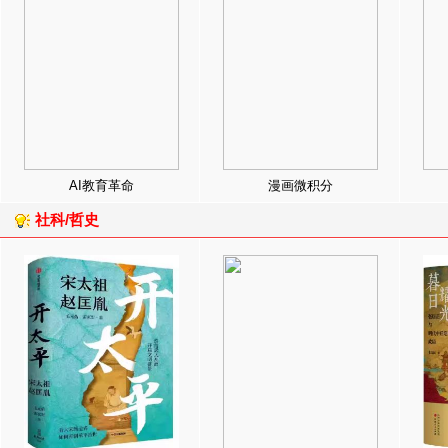
AI教育革命
漫画微积分
社科/哲史