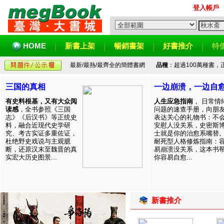
登入帳戶
HOME
新書上架
暢銷書架
好書推介
特
最新/最熱/最齊全的簡體書網
品種
：超過100萬種書
三国的真相
一边崩溃，一边自
有史料根基，又有大众阅
人生应急指南
， 日常情
读感
，全书参照《三国
问题的速查手册，向朋
志》《后汉书》等正统史
表达关心的礼物书：不
料，融合近现代史学研
安慰人没关系，史密斯
究、考古实证多重佐证，
士就是你的治愈系嘴替
杜绝野史戏说与主观臆
耐死型人格修炼指南：
断，还原汉末至魏晋的真
易崩溃没关系，这本书
实宏大历史图景...
你容易自愈...
新書推介