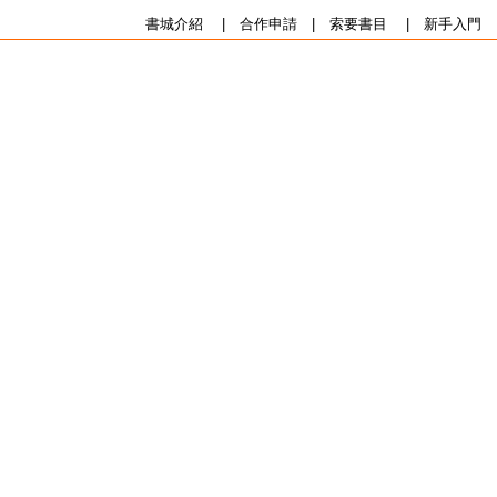
書城介紹
|
合作申請
|
索要書目
|
新手入門