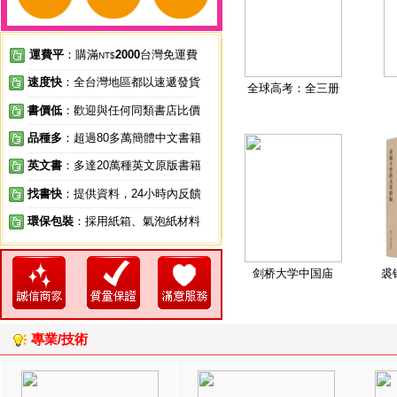
運費平
：購滿
2000
台灣免運費
NT$
速度快
：全台灣地區都以速遞發貨
全球高考：全三册
書價低
：歡迎與任何同類書店比價
品種多
：超過80多萬簡體中文書籍
英文書
：多達20萬種英文原版書籍
找書快
：提供資料，24小時內反饋
環保包裝
：採用紙箱、氣泡紙材料
剑桥大学中国庙
裘
專業/技術