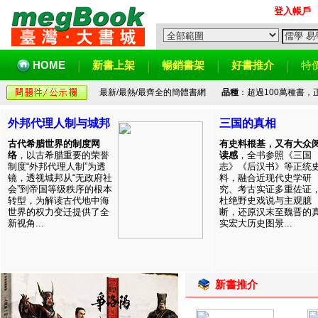
登入帳戶
HOME
新書上架
暢銷書架
好書推介
特
最新/最熱/最齊全的簡體書網
品種
：超過100萬種書
外邦代理人制与城邦
三国的真相
古代希腊世界的制度网
有史料根基，又有大众
络
，以古希腊重要的荣誉
读感
，全书参照《三国
制度“外邦代理人制”为透
志》《后汉书》等正统
镜，透视城邦从“无政府社
料，融合近现代史学研
会”到帝国等级秩序的根本
究、考古实证多重佐证
转型，为解读古代地中海
杜绝野史戏说与主观臆
世界的权力变迁提供了全
断，还原汉末至魏晋的
新视角...
实宏大历史图景...
新書推介