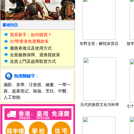
書城快訊
我系新手，如何購買？
台灣/香港免運費政策
东野圭吾：解忧杂货店
放
優惠券激活及使用方式
全面服務保障、退換貨政策
送貨上門及超商取貨方式
熱搜關鍵字
：
攝影
、
美學
、
汪曾祺
、
繪畫
、
一帶一
路
、
盗墓笔记
、
瑜伽
、
烹饪
、
中醫
、
人工智能
元代的族群文化与科举
七