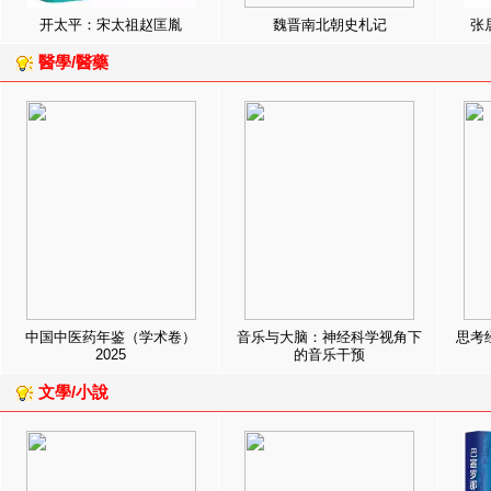
开太平：宋太祖赵匡胤
魏晋南北朝史札记
张
醫學/醫藥
中国中医药年鉴（学术卷）
音乐与大脑：神经科学视角下
思考
2025
的音乐干预
文學/小說