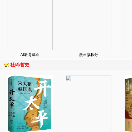
AI教育革命
漫画微积分
社科/哲史