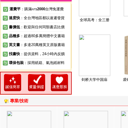
運費平
：購滿
2000
台灣免運費
NT$
速度快
：全台灣地區都以速遞發貨
全球高考：全三册
書價低
：歡迎與任何同類書店比價
品種多
：超過80多萬簡體中文書籍
英文書
：多達20萬種英文原版書籍
找書快
：提供資料，24小時內反饋
環保包裝
：採用紙箱、氣泡紙材料
剑桥大学中国庙
裘
專業/技術