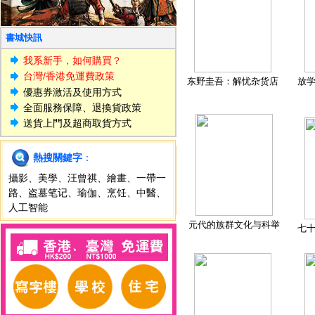
書城快訊
我系新手，如何購買？
台灣/香港免運費政策
东野圭吾：解忧杂货店
放
優惠券激活及使用方式
全面服務保障、退換貨政策
送貨上門及超商取貨方式
熱搜關鍵字
：
攝影
、
美學
、
汪曾祺
、
繪畫
、
一帶一
路
、
盗墓笔记
、
瑜伽
、
烹饪
、
中醫
、
人工智能
元代的族群文化与科举
七