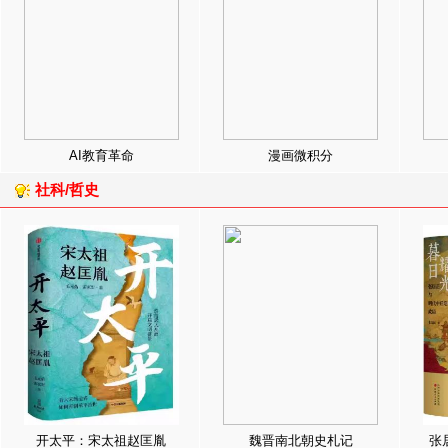
AI教育革命
漫画微积分
社科/哲史
开太平：宋太祖赵匡胤
魏晋南北朝史札记
张