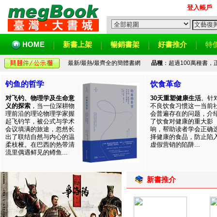
登入帳戶
HOME
新書上架
暢銷書架
好書推介
特
最新/最熱/最齊全的簡體書網
品種
：超過100萬種書
钓鱼的哲学
饮食革命
对飞钓、物理学及生命意
30天重塑健康生活
。针
义的探索
，当一位深耕物
不良饮食习惯这一当前
理前沿的理论物理学家握
会普遍存在的问题，介
起飞钓竿，被公式与学术
了饮食对健康的重大影
会议填满的旅途，忽然长
响，帮助读者学会正确
出了联结自然与内心的温
择健康的食品，防止陷
柔枝桠。在巴西的热带清
虚假营销的陷阱...
流里偶遇鲜见的鳟鱼...
新書推介