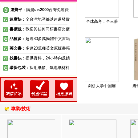
運費平
：購滿
2000
台灣免運費
NT$
速度快
：全台灣地區都以速遞發貨
全球高考：全三册
書價低
：歡迎與任何同類書店比價
品種多
：超過80多萬簡體中文書籍
英文書
：多達20萬種英文原版書籍
找書快
：提供資料，24小時內反饋
環保包裝
：採用紙箱、氣泡紙材料
剑桥大学中国庙
裘
專業/技術