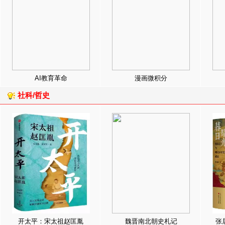
AI教育革命
漫画微积分
社科/哲史
开太平：宋太祖赵匡胤
魏晋南北朝史札记
张