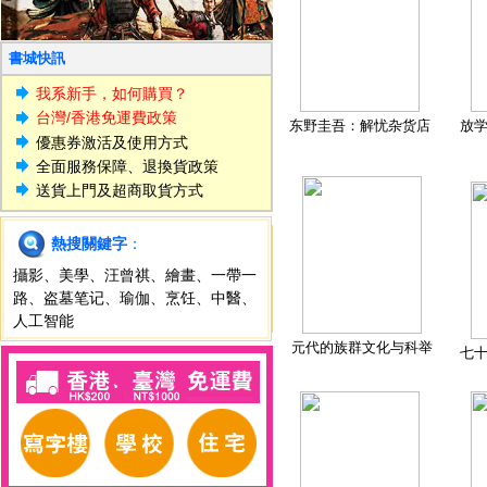
書城快訊
我系新手，如何購買？
台灣/香港免運費政策
东野圭吾：解忧杂货店
放
優惠券激活及使用方式
全面服務保障、退換貨政策
送貨上門及超商取貨方式
熱搜關鍵字
：
攝影
、
美學
、
汪曾祺
、
繪畫
、
一帶一
路
、
盗墓笔记
、
瑜伽
、
烹饪
、
中醫
、
人工智能
元代的族群文化与科举
七