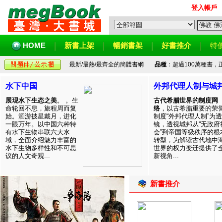
登入帳戶
HOME
新書上架
暢銷書架
好書推介
特
最新/最熱/最齊全的簡體書網
品種
：超過100萬種書
水下中国
外邦代理人制与城
展现水下生态之美
。 。生
古代希腊世界的制度网
命轮回不息，旅程周而复
络
，以古希腊重要的荣
始。洄游披星戴月，进化
制度“外邦代理人制”为透
一眼万年。以中国六种特
镜，透视城邦从“无政府
有水下生物串联六大水
会”到帝国等级秩序的根
域，全面介绍魅力丰富的
转型，为解读古代地中
水下生物多样性和不可思
世界的权力变迁提供了
议的人文奇观...
新视角...
新書推介