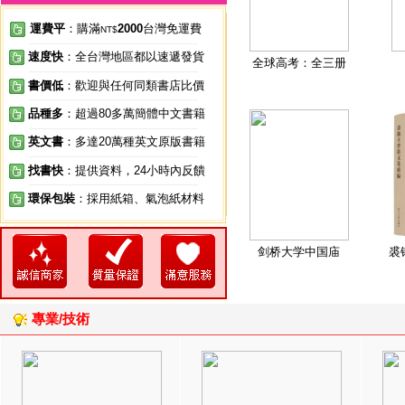
運費平
：購滿
2000
台灣免運費
NT$
速度快
：全台灣地區都以速遞發貨
全球高考：全三册
書價低
：歡迎與任何同類書店比價
品種多
：超過80多萬簡體中文書籍
英文書
：多達20萬種英文原版書籍
找書快
：提供資料，24小時內反饋
環保包裝
：採用紙箱、氣泡紙材料
剑桥大学中国庙
裘
專業/技術