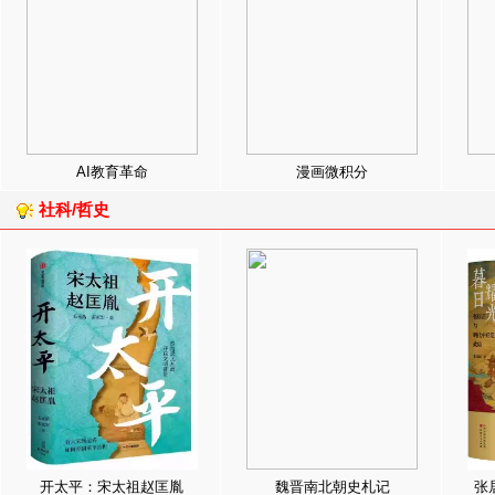
AI教育革命
漫画微积分
社科/哲史
开太平：宋太祖赵匡胤
魏晋南北朝史札记
张