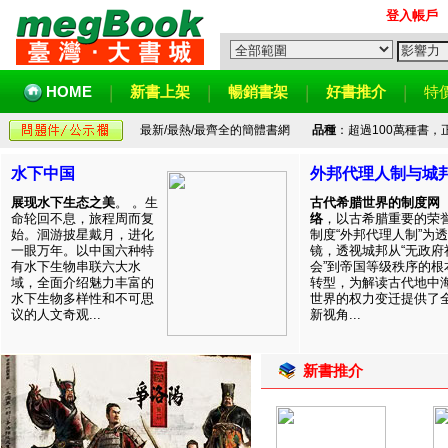
登入帳戶
HOME
新書上架
暢銷書架
好書推介
特
最新/最熱/最齊全的簡體書網
品種
：超過100萬種書
水下中国
外邦代理人制与城
展现水下生态之美
。 。生
古代希腊世界的制度网
命轮回不息，旅程周而复
络
，以古希腊重要的荣
始。洄游披星戴月，进化
制度“外邦代理人制”为透
一眼万年。以中国六种特
镜，透视城邦从“无政府
有水下生物串联六大水
会”到帝国等级秩序的根
域，全面介绍魅力丰富的
转型，为解读古代地中
水下生物多样性和不可思
世界的权力变迁提供了
议的人文奇观...
新视角...
新書推介