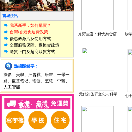
書城快訊
我系新手，如何購買？
台灣/香港免運費政策
东野圭吾：解忧杂货店
放
優惠券激活及使用方式
全面服務保障、退換貨政策
送貨上門及超商取貨方式
熱搜關鍵字
：
攝影
、
美學
、
汪曾祺
、
繪畫
、
一帶一
路
、
盗墓笔记
、
瑜伽
、
烹饪
、
中醫
、
人工智能
元代的族群文化与科举
七