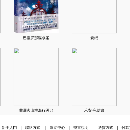
巴塞罗那谋杀案
烧纸
非洲火山群岛行医记
禾安·完结篇
|
新手入門
|
聯絡方式
|
幫助中心
|
找書說明
|
送貨方式
|
付款