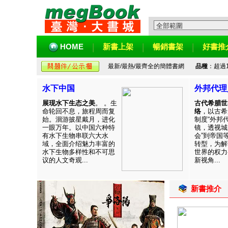
HOME
新書上架
暢銷書架
好書推
最新/最熱/最齊全的簡體書網
品種
：超過
水下中国
外邦代理
展现水下生态之美
。 。生
古代希腊世
命轮回不息，旅程周而复
络
，以古希
始。洄游披星戴月，进化
制度“外邦
一眼万年。以中国六种特
镜，透视城
有水下生物串联六大水
会”到帝国
域，全面介绍魅力丰富的
转型，为解
水下生物多样性和不可思
世界的权力
议的人文奇观...
新视角...
新書推介