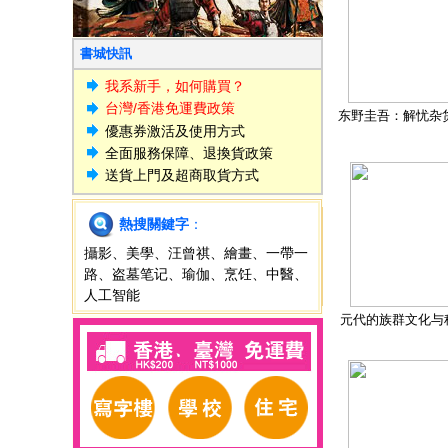
書城快訊
我系新手，如何購買？
台灣/香港免運費政策
东野圭吾：解忧杂
優惠券激活及使用方式
全面服務保障、退換貨政策
送貨上門及超商取貨方式
熱搜關鍵字
：
攝影
、
美學
、
汪曾祺
、
繪畫
、
一帶一
路
、
盗墓笔记
、
瑜伽
、
烹饪
、
中醫
、
人工智能
元代的族群文化与