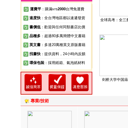
運費平
：購滿
2000
台灣免運費
NT$
速度快
：全台灣地區都以速遞發貨
全球高考：全三
書價低
：歡迎與任何同類書店比價
品種多
：超過80多萬簡體中文書籍
英文書
：多達20萬種英文原版書籍
找書快
：提供資料，24小時內反饋
環保包裝
：採用紙箱、氣泡紙材料
剑桥大学中国庙
專業/技術