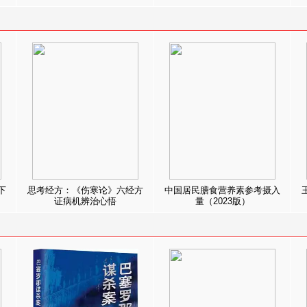
下
思考经方：《伤寒论》六经方
中国居民膳食营养素参考摄入
证病机辨治心悟
量（2023版）