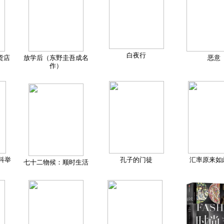
白夜行
货店
放学后（东野圭吾成名
恶意
作）
科举
孔子的门徒
汇率原来如
七十二物候：顺时生活