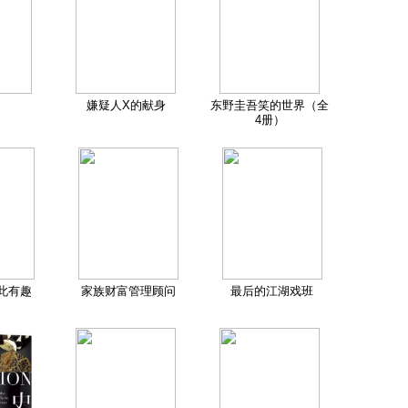
嫌疑人X的献身
东野圭吾笑的世界（全
4册）
此有趣
家族财富管理顾问
最后的江湖戏班