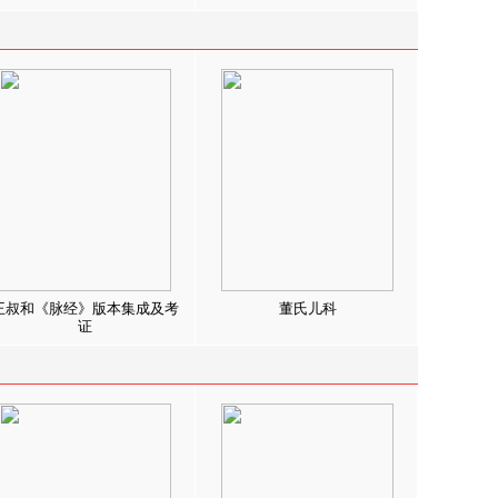
王叔和《脉经》版本集成及考
董氏儿科
证