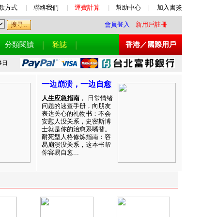
款方式
|
聯絡我們
|
運費計算
|
幫助中心
|
加入書簽
會員登入
新用戶註冊
分類閱讀
雜誌
香港／國際用戶
4日
一边崩溃，一边自愈
人生应急指南
， 日常情绪
问题的速查手册，向朋友
表达关心的礼物书：不会
安慰人没关系，史密斯博
士就是你的治愈系嘴替。
耐死型人格修炼指南：容
易崩溃没关系，这本书帮
你容易自愈...