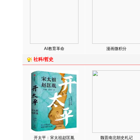
AI教育革命
漫画微积分
社科/哲史
开太平：宋太祖赵匡胤
魏晋南北朝史札记