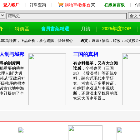
登入帳戶
|
訂單查詢
|
購物車/收銀台
(0)
|
在線留言板
|
付
介
特價區
會員書架精選
月讀
2025年度TOP
100萬種書，正品正价，放心網購，悭钱省心
送貨
：速遞 / 物流，時效：出貨後2-
人制与城邦
三国的真相
界的制度网
有史料根基，又有大众阅
腊重要的荣誉
读感
，全书参照《三国
代理人制”为透
志》《后汉书》等正统史
邦从“无政府社
料，融合近现代史学研
等级秩序的根本
究、考古实证多重佐证，
读古代地中海
杜绝野史戏说与主观臆
变迁提供了全
断，还原汉末至魏晋的真
实宏大历史图景...