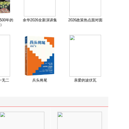
500年的
余华2026全新演讲集
2026政策热点面对面
）
一无二
兵头将尾
亲爱的波伏瓦