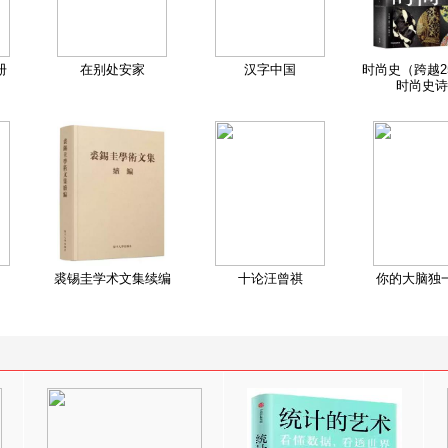
册
在别处安家
汉字中国
时尚史（跨越2
时尚史诗
裘锡圭学术文集续编
十论汪曾祺
你的大脑独