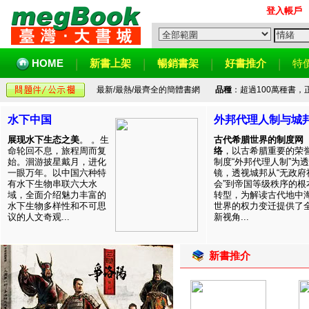
登入帳戶
HOME
新書上架
暢銷書架
好書推介
特
最新/最熱/最齊全的簡體書網
品種
：超過100萬種書
水下中国
外邦代理人制与城
展现水下生态之美
。 。生
古代希腊世界的制度网
命轮回不息，旅程周而复
络
，以古希腊重要的荣
始。洄游披星戴月，进化
制度“外邦代理人制”为透
一眼万年。以中国六种特
镜，透视城邦从“无政府
有水下生物串联六大水
会”到帝国等级秩序的根
域，全面介绍魅力丰富的
转型，为解读古代地中
水下生物多样性和不可思
世界的权力变迁提供了
议的人文奇观...
新视角...
新書推介