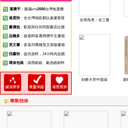
運費平
：購滿
2000
台灣免運費
NT$
速度快
：全台灣地區都以速遞發貨
全球高考：全三册
書價低
：歡迎與任何同類書店比價
品種多
：超過80多萬簡體中文書籍
英文書
：多達20萬種英文原版書籍
找書快
：提供資料，24小時內反饋
環保包裝
：採用紙箱、氣泡紙材料
剑桥大学中国庙
裘
專業/技術