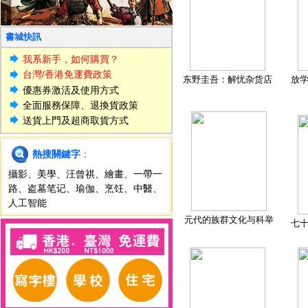
書城快訊
我系新手，如何購買？
台灣/香港免運費政策
东野圭吾：解忧杂货店
放
優惠券激活及使用方式
全面服務保障、退換貨政策
送貨上門及超商取貨方式
熱搜關鍵字
：
攝影
、
美學
、
汪曾祺
、
繪畫
、
一帶一
路
、
盗墓笔记
、
瑜伽
、
烹饪
、
中醫
、
人工智能
元代的族群文化与科举
七