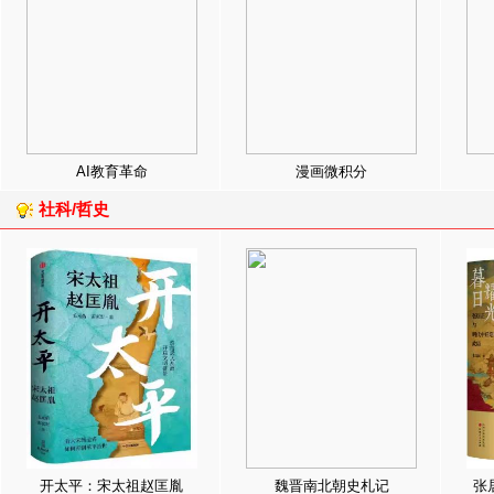
AI教育革命
漫画微积分
社科/哲史
开太平：宋太祖赵匡胤
魏晋南北朝史札记
张