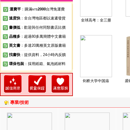
運費平
：購滿
2000
台灣免運費
NT$
速度快
：全台灣地區都以速遞發貨
全球高考：全三册
書價低
：歡迎與任何同類書店比價
品種多
：超過80多萬簡體中文書籍
英文書
：多達20萬種英文原版書籍
找書快
：提供資料，24小時內反饋
環保包裝
：採用紙箱、氣泡紙材料
剑桥大学中国庙
裘
專業/技術