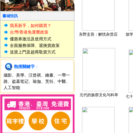
書城快訊
我系新手，如何購買？
台灣/香港免運費政策
东野圭吾：解忧杂货店
放
優惠券激活及使用方式
全面服務保障、退換貨政策
送貨上門及超商取貨方式
熱搜關鍵字
：
攝影
、
美學
、
汪曾祺
、
繪畫
、
一帶一
路
、
盗墓笔记
、
瑜伽
、
烹饪
、
中醫
、
人工智能
元代的族群文化与科举
七